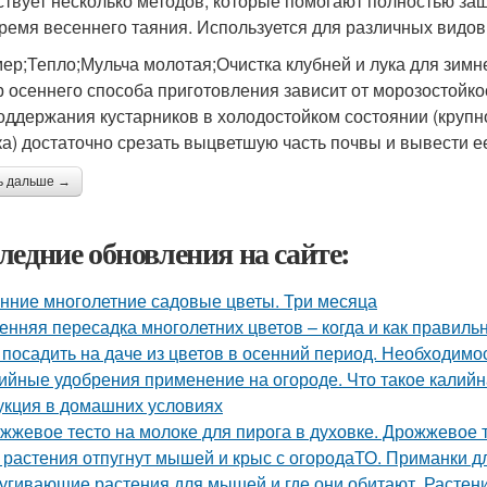
твует несколько методов, которые помогают полностью защ
время весеннего таяния. Используется для различных видов 
ер;Тепло;Мульча молотая;Очистка клубней и лука для зимн
 осеннего способа приготовления зависит от морозостойко
оддержания кустарников в холодостойком состоянии (крупн
ка) достаточно срезать выцветшую часть почвы и вывести е
ь дальше →
ледние обновления на сайте:
нние многолетние садовые цветы. Три месяца
енняя пересадка многолетних цветов – когда и как правиль
 посадить на даче из цветов в осенний период. Необходимо
ийные удобрения применение на огороде. Что такое калийн
укция в домашних условиях
жжевое тесто на молоке для пирога в духовке. Дрожжевое т
 растения отпугнут мышей и крыс с огородаТО. Приманки д
угивающие растения для мышей и где они обитают. Растен