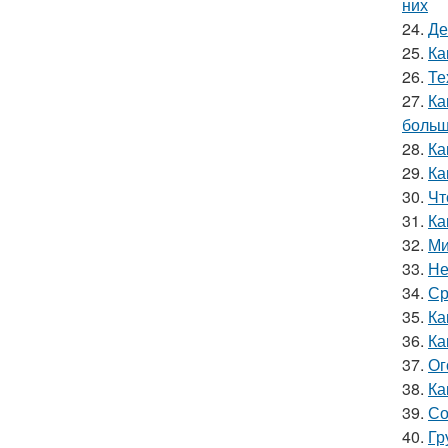
них
24.
Де
25.
Ка
26.
Те
27.
Ка
больш
28.
Ка
29.
Ка
30.
Чт
31.
Ка
32.
Ми
33.
Не
34.
Ср
35.
Ка
36.
Ка
37.
Ог
38.
Ка
39.
Со
40.
Гр