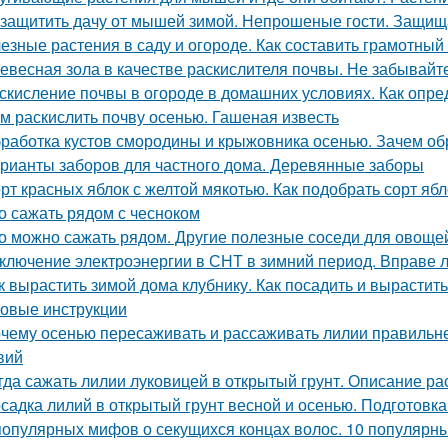
 защитить дачу от мышей зимой. Непрошеные гости. Защищ
езные растения в саду и огороде. Как составить грамотный
евесная зола в качестве раскислителя почвы. Не забывайт
скисление почвы в огороде в домашних условиях. Как опре
м раскислить почву осенью. Гашеная известь
работка кустов смородины и крыжовника осенью. Зачем о
рианты заборов для частного дома. Деревянные заборы
рт красных яблок с желтой мякотью. Как подобрать сорт яб
о сажать рядом с чесноком
о можно сажать рядом. Другие полезные соседи для овоще
ключение электроэнергии в СНТ в зимний период. Вправе 
к вырастить зимой дома клубнику. Как посадить и вырастит
овые инструкции
чему осенью пересаживать и рассаживать лилии правильнее
вий
гда сажать лилии луковицей в открытый грунт. Описание ра
садка лилий в открытый грунт весной и осенью. Подготовк
популярных мифов о секущихся концах волос. 10 популярны