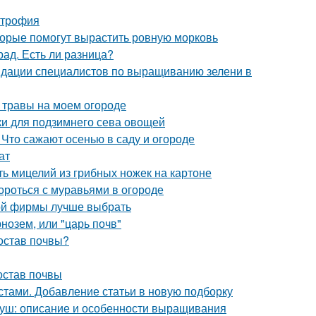
строфия
оторые помогут вырастить ровную морковь
рад. Есть ли разница?
ндации специалистов по выращиванию зелени в
 травы на моем огороде
дки для подзимнего сева овощей
 Что сажают осенью в саду и огороде
ат
ь мицелий из грибных ножек на картоне
ороться с муравьями в огороде
кой фирмы лучше выбрать
нозем, или "царь почв"
состав почвы?
остав почвы
стами. Добавление статьи в новую подборку
груш: описание и особенности выращивания