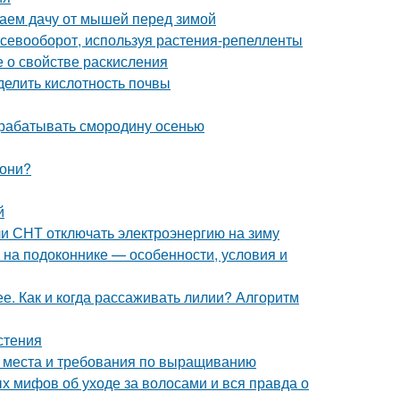
аем дачу от мышей перед зимой
 севооборот, используя растения-репелленты
е о свойстве раскисления
делить кислотность почвы
брабатывать смородину осенью
лони?
й
ли СНТ отключать электроэнергию на зиму
ь на подоконнике — особенности, условия и
. Как и когда рассаживать лилии? Алгоритм
стения
а места и требования по выращиванию
х мифов об уходе за волосами и вся правда о