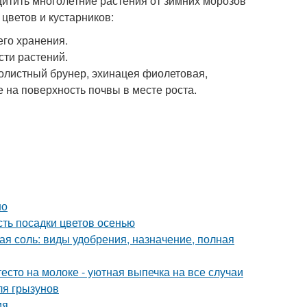
итить многолетние растения от зимних морозов
цветов и кустарников:
его хранения.
сти растений.
олистный брунер, эхинацея фиолетовая,
е на поверхность почвы в месте роста.
но
сть посадки цветов осенью
ая соль: виды удобрения, назначение, полная
есто на молоке - уютная выпечка на все случаи
ля грызунов
ия