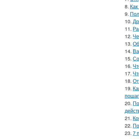
8.
Как
9.
Пол
10.
Др
11.
Ра
12.
Че
13.
Об
14.
Ва
15.
Со
16.
Чт
17.
Чт
18.
От
19.
Ка
пошаг
20.
По
дейст
21.
Ко
22.
По
23.
7 