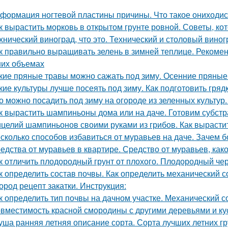
формация ногтевой пластины причины. Что такое ониходи
к вырастить морковь в открытом грунте ровной. Советы, к
хнический виноград, что это. Технический и столовый виног
к правильно выращивать зелень в зимней теплице. Рекоме
их объемах
кие пряные травы можно сажать под зиму. Осенние пряные
кие культуры лучше посеять под зиму. Как подготовить гря
о можно посадить под зиму на огороде из зеленных культур.
к вырастить шампиньоны дома или на даче. Готовим субстр
целий шампиньонов своими руками из грибов. Как вырастит
сколько способов избавиться от муравьев на даче. Зачем б
едства от муравьев в квартире. Средство от муравьев, ка
к отличить плодородный грунт от плохого. Плодородный чер
к определить состав почвы. Как определить механический 
ород рецепт закатки. Инструкция:
к определить тип почвы на дачном участке. Механический с
вместимость красной смородины с другими деревьями и ку
уша ранняя летняя описание сорта. Сорта лучших летних 