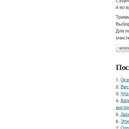
Сущес
и во 
Тримм
Выбор
Для п
очист
читат
Пос
1.
Осе
2.
Вес
3.
Что
4.
Кал
инстр
5.
Дро
6.
Эти
7.
Отп