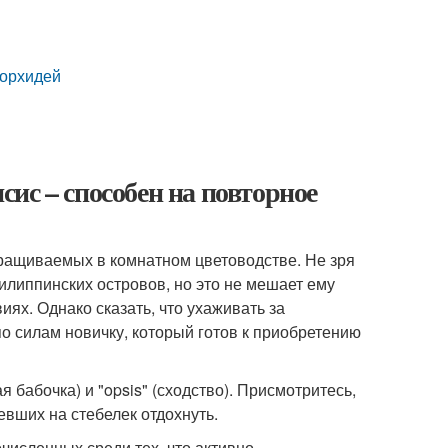
 орхидей
ис – способен на повторное
ыращиваемых в комнатном цветоводстве. Не зря
илиппинских островов, но это не мешает ему
ях. Однако сказать, что ухаживать за
о силам новичку, который готов к приобретению
я бабочка) и "opsis" (сходство). Присмотритесь,
вших на стебелек отдохнуть.
численных среди тех, что активно