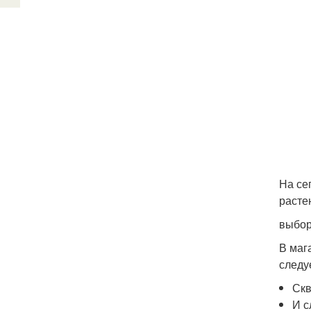
На се
расте
выбор
В маг
следу
Скв
И с