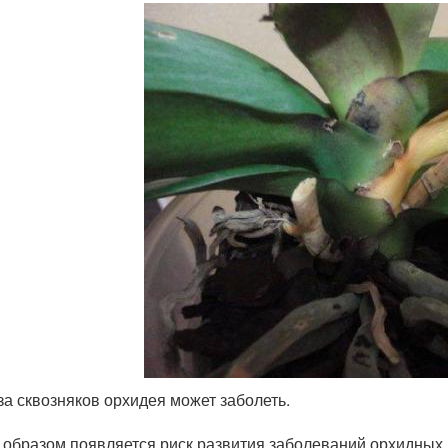
за сквозняков орхидея может заболеть.
 образом появляется риск развития заболеваний орхидных.