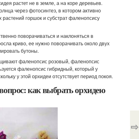
идея растет не в земле, а на коре деревьев.
солнца через фотосинтез, в котором активно
х растений горшок и субстрат фаленопсису
йственно поворачиваться и наклоняться в
осла криво, ее нужно поворачивать около двух
мировать бутоны.
ащивают фаленопсис розовый, фаленопсис
зуется фаленопсис гибридный, который у
ольку у этой орхидеи отсутствует период покоя.
вопрос: как выбрать орхидею
⇨