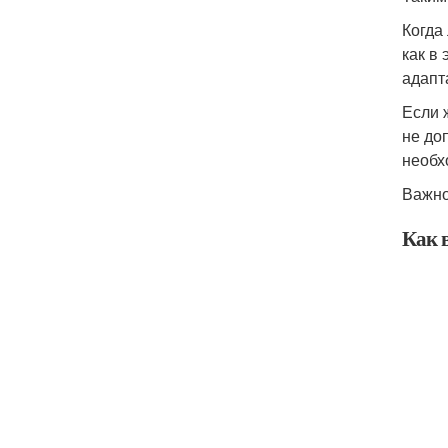
Когда
как в
адапт
Если 
не до
необх
Важно
Как 