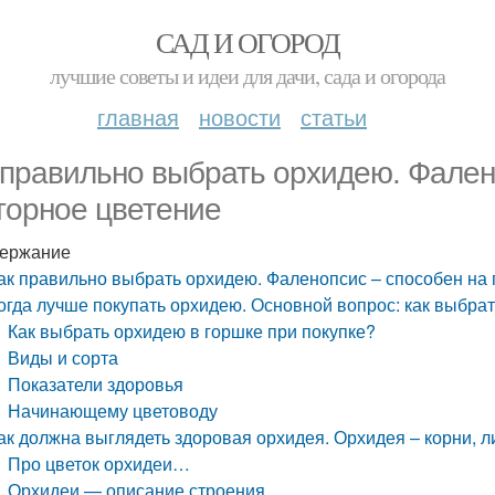
САД И ОГОРОД
лучшие советы и идеи для дачи, сада и огорода
главная
новости
статьи
 правильно выбрать орхидею. Фален
торное цветение
ержание
ак правильно выбрать орхидею. Фаленопсис – способен на
огда лучше покупать орхидею. Основной вопрос: как выбра
Как выбрать орхидею в горшке при покупке?
Виды и сорта
Показатели здоровья
Начинающему цветоводу
ак должна выглядеть здоровая орхидея. Орхидея – корни, л
Про цветок орхидеи…
Орхидеи — описание строения