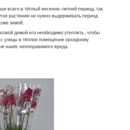
ше всего в тёплый весенне–летний период, так
угое растению не нужно выдерживать период
озке зимой.
возкой домой его необходимо утеплить , чтобы
я с улицы в тёплое помещение орхидному
не нанёс непоправимого вреда.