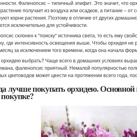
нности. Фаленопсис – типичный эпифит. Это значит, что орх
 растение получает из воздуха или осадков, а питание – от 
вуют корни растения. Поэтому в отличие от других домашни
ются исключительно для устойчивости.
опсис склонен к "поиску" источника света, то есть ему сво
ну, где интенсивность освещения выше. Чтобы орхидея не р
 месяц за исключением того времени, когда она начала фор
 орхидею выбрать? Чаще всего в домашних условиях выр
мана, фаленопсис приятный. Немалой популярностью поль
ых цветоводов может цвести на протяжении всего года, поск
да лучше покупать орхидею. Основной 
 покупке?