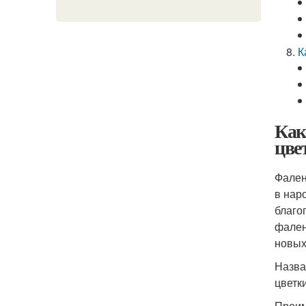
К
Как
цве
Фален
в нар
благо
фален
новых
Назван
цветк
Преим