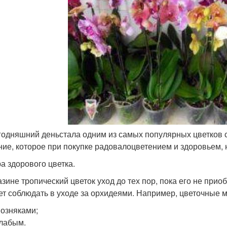
годняшний деньстала одним из самых популярных цветков ср
ние, которое при покупке радовалоцветением и здоровьем, 
а здорового цветка.
азине тропический цветок уход до тех пор, пока его не прио
ет соблюдать в уходе за орхидеями. Например, цветочные м
озняками;
лабым.