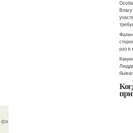
Особе
Влагу
участ
требу
Фален
сторо
раз в
Какую
Людде
бывал
Ког
при
⇦