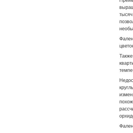
выращ
тысяч
позво
необы
Фален
цвето
Также
кварт
темпе
Недос
кругл
измен
похож
рассч
орхид
Фален