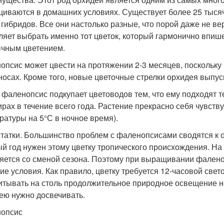
иваются в домашних условиях. Существует более 25 тыся
 гибридов. Все они настолько разные, что порой даже не ве
ляет выбрать именно тот цветок, который гармонично впишет
чным цветением.
опсис может цвести на протяжении 2-3 месяцев, поскольку 
носах. Кроме того, новые цветочные стрелки орхидея выпуск
 фаленопсис подкупает цветоводов тем, что ему подходят 
ирах в течение всего года. Растение прекрасно себя чувств
ратуры на 5°С в ночное время).
татки. Большинство проблем с фаленопсисами сводятся к о
ый год нужен этому цветку тропического происхождения. Н
яется со сменой сезона. Поэтому при выращивании фалено
ие условия. Как правило, цветку требуется 12-часовой свет
итывать на столь продолжительное природное освещение не
ею нужно досвечивать.
опсис