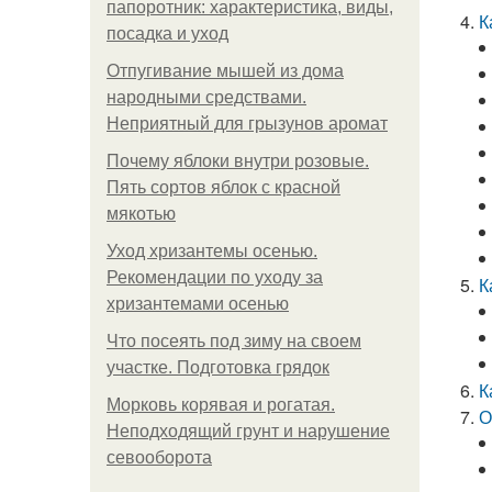
папоротник: характеристика, виды,
К
посадка и уход
Отпугивание мышей из дома
народными средствами.
Неприятный для грызунов аромат
Почему яблоки внутри розовые.
Пять сортов яблок с красной
мякотью
Уход хризантемы осенью.
Рекомендации по уходу за
К
хризантемами осенью
Что посеять под зиму на своем
участке. Подготовка грядок
К
Морковь корявая и рогатая.
О
Неподходящий грунт и нарушение
севооборота