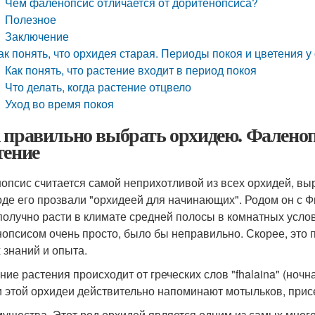
Чем фаленопсис отличается от доритенопсиса?
Полезное
Заключение
ак понять, что орхидея старая. Периоды покоя и цветения у
Как понять, что растение входит в период покоя
Что делать, когда растение отцвело
Уход во время покоя
 правильно выбрать орхидею. Фаленопс
тение
опсис считается самой неприхотливой из всех орхидей, в
оде его прозвали "орхидеей для начинающих". Родом он с Ф
получно расти в климате средней полосы в комнатных услови
опсисом очень просто, было бы неправильно. Скорее, это п
 знаний и опыта.
ие растения происходит от греческих слов "fhalaina" (ночна
и этой орхидеи действительно напоминают мотыльков, присе
ущества. Этот род орхидей является одним из самых много