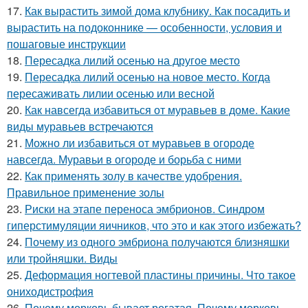
17.
Как вырастить зимой дома клубнику. Как посадить и
вырастить на подоконнике — особенности, условия и
пошаговые инструкции
18.
Пересадка лилий осенью на другое место
19.
Пересадка лилий осенью на новое место. Когда
пересаживать лилии осенью или весной
20.
Как навсегда избавиться от муравьев в доме. Какие
виды муравьев встречаются
21.
Можно ли избавиться от муравьев в огороде
навсегда. Муравьи в огороде и борьба с ними
22.
Как применять золу в качестве удобрения.
Правильное применение золы
23.
Риски на этапе переноса эмбрионов. Синдром
гиперстимуляции яичников, что это и как этого избежать?
24.
Почему из одного эмбриона получаются близняшки
или тройняшки. Виды
25.
Деформация ногтевой пластины причины. Что такое
ониходистрофия
26.
Почему морковь бывает рогатая. Почему морковь