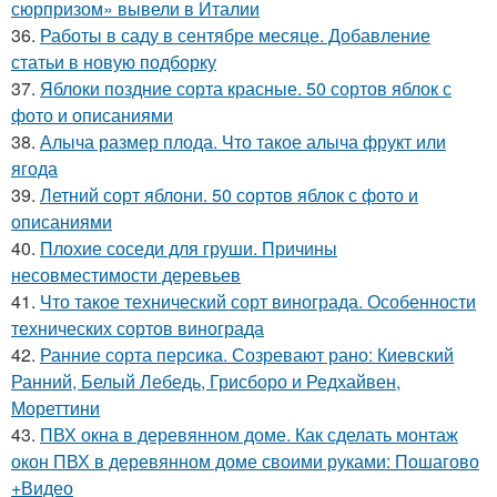
сюрпризом» вывели в Италии
36.
Работы в саду в сентябре месяце. Добавление
статьи в новую подборку
37.
Яблоки поздние сорта красные. 50 сортов яблок с
фото и описаниями
38.
Алыча размер плода. Что такое алыча фрукт или
ягода
39.
Летний сорт яблони. 50 сортов яблок с фото и
описаниями
40.
Плохие соседи для груши. Причины
несовместимости деревьев
41.
Что такое технический сорт винограда. Особенности
технических сортов винограда
42.
Ранние сорта персика. Созревают рано: Киевский
Ранний, Белый Лебедь, Грисборо и Редхайвен,
Мореттини
43.
ПВХ окна в деревянном доме. Как сделать монтаж
окон ПВХ в деревянном доме своими руками: Пошагово
+Видео