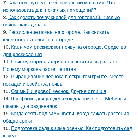
7.
Как отпугнуть мышей эфирными маслами. Что
использовать для нежилых помещений?
8.
Как сделать почву кислой для гортензий. Кислые
почвы: как сделать
9.
Раскисление почвы на огороде. Как снизить
кислотность почвы на огороде
10.
Как и чем раскисляют почву на огороде. Средства
для раскисления
11.
Почему морковь корявая и рогатая вырастает.
Почему морковь растет рогатая
12.
Выращивание чеснока в открытом грунте. Место
посадки и свойства почвы
13.
Озимый и яровой чеснок. Другие отличия
14.
Шкафчики для раздевалок для фитнеса. Мебель и
шкафы для раздевалок
15.
Когда сеять под зиму цветы. Когда сажать растения –
общие сроки
16.
Подготовка сада к зиме осенью. Как подготовить сад
к зиме