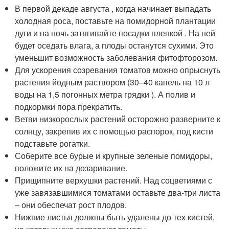
В первой декаде августа , когда начинает выпадать
холодная роса, поставьте на помидорной плантации
дуги и на ночь затягивайте посадки пленкой . На ней
будет оседать влага, а плоды останутся сухими. Это
уменьшит возможность заболевания фитофторозом.
Для ускорения созревания томатов можно опрыснуть
растения йодным раствором (30–40 капель на 10 л
воды на 1,5 погонных метра грядки ). А полив и
подкормки пора прекратить.
Ветви низкорослых растений осторожно разверните к
солнцу, закрепив их с помощью распорок, под кисти
подставьте рогатки.
Соберите все бурые и крупные зеленые помидоры,
положите их на дозаривание.
Прищипните верхушки растений. Над соцветиями с
уже завязавшимися томатами оставьте два-три листа
– они обеспечат рост плодов.
Нижние листья должны быть удалены до тех кистей,