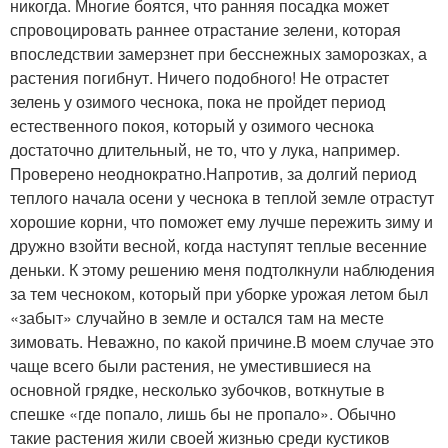
никогда. Многие боятся, что ранняя посадка может
спровоцировать раннее отрастание зелени, которая
впоследствии замерзнет при бесснежных заморозках, а
растения погибнут. Ничего подобного! Не отрастет
зелень у озимого чеснока, пока не пройдет период
естественного покоя, который у озимого чеснока
достаточно длительный, не то, что у лука, например.
Проверено неоднократно.Напротив, за долгий период
теплого начала осени у чеснока в теплой земле отрастут
хорошие корни, что поможет ему лучше пережить зиму и
дружно взойти весной, когда наступят теплые весенние
деньки. К этому решению меня подтолкнули наблюдения
за тем чесноком, который при уборке урожая летом был
«забыт» случайно в земле и остался там на месте
зимовать. Неважно, по какой причине.В моем случае это
чаще всего были растения, не уместившиеся на
основной грядке, несколько зубочков, воткнутые в
спешке «где попало, лишь бы не пропало». Обычно
такие растения жили своей жизнью среди кустиков