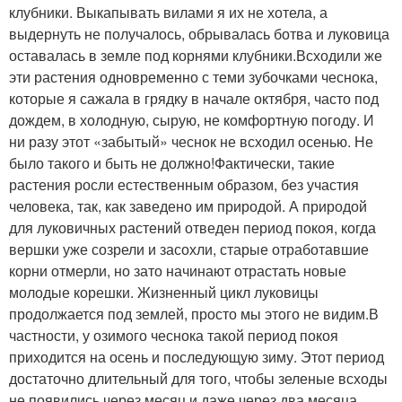
клубники. Выкапывать вилами я их не хотела, а
выдернуть не получалось, обрывалась ботва и луковица
оставалась в земле под корнями клубники.Всходили же
эти растения одновременно с теми зубочками чеснока,
которые я сажала в грядку в начале октября, часто под
дождем, в холодную, сырую, не комфортную погоду. И
ни разу этот «забытый» чеснок не всходил осенью. Не
было такого и быть не должно!Фактически, такие
растения росли естественным образом, без участия
человека, так, как заведено им природой. А природой
для луковичных растений отведен период покоя, когда
вершки уже созрели и засохли, старые отработавшие
корни отмерли, но зато начинают отрастать новые
молодые корешки. Жизненный цикл луковицы
продолжается под землей, просто мы этого не видим.В
частности, у озимого чеснока такой период покоя
приходится на осень и последующую зиму. Этот период
достаточно длительный для того, чтобы зеленые всходы
не появились через месяц и даже через два месяца