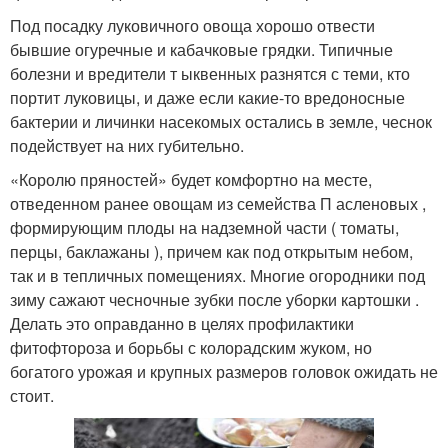
Под посадку луковичного овоща хорошо отвести
бывшие огуречные и кабачковые грядки. Типичные
болезни и вредители т ыквенных разнятся с теми, кто
портит луковицы, и даже если какие-то вредоносные
бактерии и личинки насекомых остались в земле, чеснок
подействует на них губительно.
«Королю пряностей» будет комфортно на месте,
отведенном ранее овощам из семейства П асленовых ,
формирующим плоды на надземной части ( томаты,
перцы, баклажаны ), причем как под открытым небом,
так и в тепличных помещениях. Многие огородники под
зиму сажают чесночные зубки после уборки картошки .
Делать это оправданно в целях профилактики
фитофтороза и борьбы с колорадским жуком, но
богатого урожая и крупных размеров головок ожидать не
стоит.