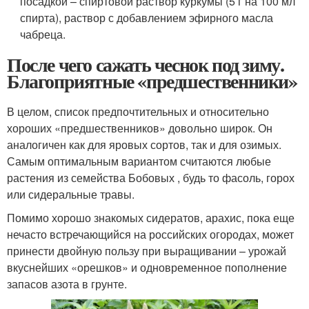
посадкой – спиртовой раствор куркумы (5 г на 100 мл
спирта), раствор с добавлением эфирного масла
чабреца.
После чего сажать чеснок под зиму.
Благоприятные «предшественники»
В целом, список предпочтительных и относительно
хороших «предшественников» довольно широк. Он
аналогичен как для яровых сортов, так и для озимых.
Самым оптимальным вариантом считаются любые
растения из семейства Бобовых , будь то фасоль, горох
или сидеральные травы.
Помимо хорошо знакомых сидератов, арахис, пока еще
нечасто встречающийся на российских огородах, может
принести двойную пользу при выращивании – урожай
вкуснейших «орешков» и одновременное пополнение
запасов азота в грунте.