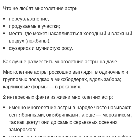
Что не любят многолетние астры
переувлажнение;
продуваемые участки;
места, где может накапливаться холодный и влажный
воздух (ложбины);
фузариоз и мучнистую росу.
Как лучше разместить многолетние астры на даче
Многолетние астры роскошно выглядят в одиночных и
групповых посадках в миксбордерах, вдоль забора;
карликовые формы — в рокариях.
2 интересных факта из жизни многолетних астр:
именно многолетние астры в народе часто называют
сентябринками, октябринками , а еще — морозником ,
так как цветут они до самых серьезных осенних
заморозков;
латинское название цветка aster происходит от astron,