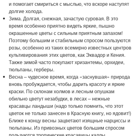
и помогает смириться с мыслью, что вскоре наступят
долгие холода.
Зима. Долгая, снежная, зачастую суровая. В это
время особенно приятно видеть яркие, пышно
окрашенные цветы с сильным приятным запахом!
Поэтому большим и стабильным спросом пользуются
розы, особенно из таких всемирно известных центров
культивирования этих цветов, как Эквадор и Кения.
Также зимой часто покупают хризантемы, орхидеи,
тюльпаны, герберы.
Весна – чудесное время, когда «заснувшая» природа
вновь пробуждается, чтобы дарить красоту и яркие
краски. По склонам холмов и лесным опушкам
обильно цветут незабудки, в лесах – нежные
красавцы ландыши (надо только помнить, что этот
цветок не только занесен в Красную книгу, но ядовит!)
Ближе к концу весны зацветают изящные нарциссы и
тюльпаны. Из привозных цветов большим спросом
пользуются тропические красавицы каллы.