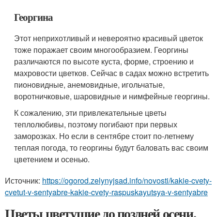
Георгина
Этот неприхотливый и невероятно красивый цветок
тоже поражает своим многообразием. Георгины
различаются по высоте куста, форме, строению и
махровости цветков. Сейчас в садах можно встретить
пионовидные, анемовидные, игольчатые,
воротничковые, шаровидные и нимфейные георгины.
К сожалению, эти привлекательные цветы
теплолюбивы, поэтому погибают при первых
заморозках. Но если в сентябре стоит по-летнему
теплая погода, то георгины будут баловать вас своим
цветением и осенью.
Источник:
https://ogorod.zelynyjsad.info/novosti/kakie-cvety-
cvetut-v-sentyabre-kakie-cvety-raspuskayutsya-v-sentyabre
Цветы цветущие до поздней осени.