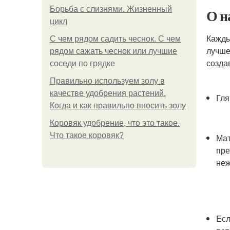
Борьба с слизнями. Жизненный
О н
цикл
Кажды
С чем рядом садить чеснок. С чем
лучше
рядом сажать чеснок или лучшие
созда
соседи по грядке
Правильно используем золу в
качестве удобрения растений.
Гля
Когда и как правильно вносить золу
Коровяк удобрение, что это такое.
Что такое коровяк?
Мат
пре
неж
Есл