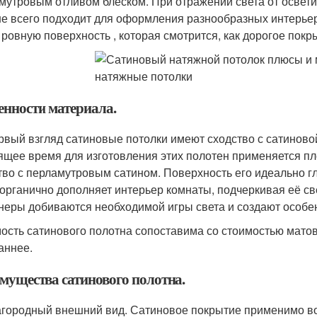
мутровым отливом блеском. При отражении света от освети
е всего подходит для оформления разнообразных интерьер
 ровную поверхность , которая смотрится, как дорогое покры
енности материала.
рвый взгляд сатиновые потолки имеют сходство с сатиновой
ящее время для изготовления этих полотен применяется пл
тво с перламутровым сатином. Поверхность его идеально г
.органично дополняет интерьер комнаты, подчеркивая её св
неры добиваются необходимой игры света и создают особе
ость сатинового полотна сопоставима со стоимостью матов
аннее.
мущества сатинового полотна.
городный внешний вид. Сатиновое покрытие применимо во в