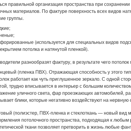
ься правильной организация пространства при сохранении
очных материалов. По фактуре поверхность всех видов нат
ие группы.
дкие;
неные;
форированные (используется для специальных видов подс
екрытием потолка и натянутой пленкой).
водители разнообразят фактуру, в результате чего потоло
нцевый (пленка ПВХ). Отражающая способность у этого тип
олок работает как чуть приглушенное зеркало. С одной стор
гой, трудно вписывается в интерьер с большим количеством
ажение уличного света, фар проезжающих автомобилей, рабо
ывает блики, которые негативно воздействуют на нервную 
овый (полиэстер, ПВХ-пленка и стеклоткань — новый вид 
рмления потолочного пространства, подходящая к любым
тетической ткани позволяет претворить в жизнь любые фан