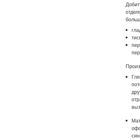
Добит
отдел
больш
гла
тис
пер
пер
Произ
Гля
пот
дру
отр
выз
Мат
офо
син