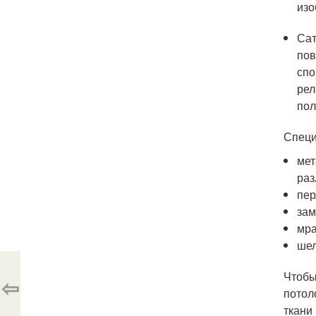
изо
Сат
пов
спо
рел
пол
Специ
мет
раз
пер
зам
мра
шел
Чтобы
⇦
потол
ткани