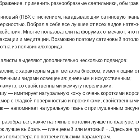
бражение, применить разнообразные светильники, обыгра
иновый (ПВХ с тиснением, нагадывающим сатиновую ткань
ерхностью. Вобрал в себя все лучшее от всех видов натяж
койствия. Многие пользователи на форумах отмечают, что 
аксации и медитации. Возможно поэтому сатиновый потоло
отна из поливинилхлорида.
алисты выделяют дополнительно несколько подвидов:
аллик, с характерным для металла блеском, изменяющим о
личными видами освещения: дневным и искусственным;
ламутр, со свойственными жемчугу переливами;
шу — имитирует натуральную кожу с очень короткими ворс
мор с гладкой поверхностью и прожилками, свойственными
к — напоминает натуральную ткань с приглушенным рисун
 разобраться, какие натяжные потолки лучше по фактуре, с
ок лучше выбрать — глянцевый или матовый ». Здесь же п
 из полиэстера по потребительским параметрам.