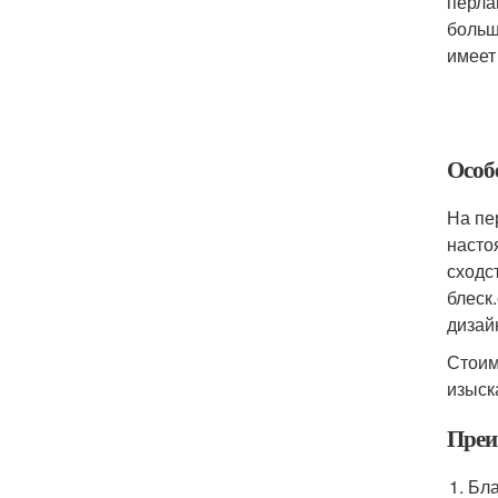
перла
больш
имеет
Особ
На пе
насто
сходс
блеск
дизай
Стоим
изыск
Преи
Бла