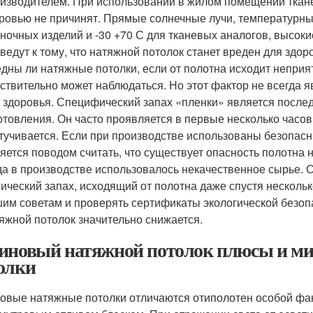
изводителем. При использовании в жилом помещении ткан
ровью не причинят. Прямые солнечные лучи, температурны
ночных изделий и -30 +70 С для тканевых аналогов, высоки
ведут к тому, что натяжной потолок станет вреден для здор
дны ли натяжные потолки, если от полотна исходит непри
ствительно может наблюдаться. Но этот фактор не всегда 
 здоровья. Специфический запах «пленки» является после
отовления. Он часто проявляется в первые несколько часов
тучивается. Если при производстве использованы безопас
яется поводом считать, что существует опасность полотна н
да в производстве использовалось некачественное сырье. 
ический запах, исходящий от полотна даже спустя нескольк
им советам и проверять сертификаты экологической безопа
яжной потолок значительно снижается.
иновый натяжной потолок плюсы и ми
олки
овые натяжные потолки отличаются отиполотен особой фак