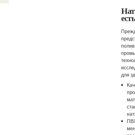
Нат
ест
Прежд
предс
полив
промы
техно
иссле
для з
Кач
про
мат
ста
нат
ПВХ
мен