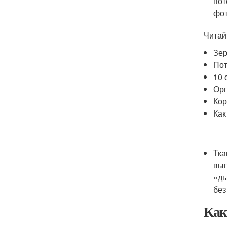
пот
фот
Читай
Зер
Пот
10 
Орг
Кор
Как
Тка
вып
«ды
без
Как