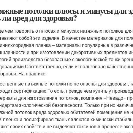
яжные потолки плюсы и минусы для з
ь ли вред для здоровья?
е чем говорить о плюсах и минусах натяжных потолков для 
тавляют собой эти изделия. В качестве материалов для по
инилхлоридная пленка – материалы популярные в различны
шленности и при изготовлении декоративных предметов ин
логий производства безопасные с экологической точки зрен
дованиями.Соответственно, если использовано качественно
доровья. На практике:
ественные натяжные потолки не не опасны для здоровья, т
ходит сертификацию.То есть, прежде чем купить у произво
ериалы для изготовления потолков, компания «Невадо» пр
ндартам экологической безопасности. Только при их наличи
яжной потолок вреда здоровью обитателей помещения не н
 пленка и полиэфирная ткань являются химически стабильн
яют своих свойств и не выделяют токсинов в процессе экс