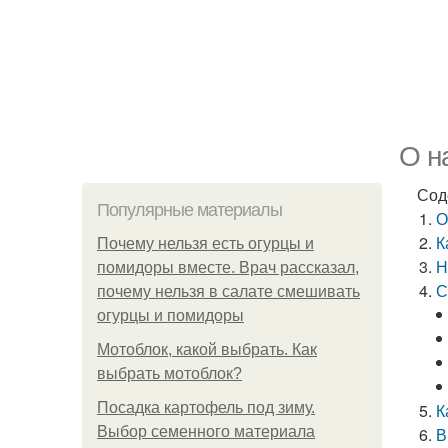
О н
Сод
Популярные материалы
О
К
Почему нельзя есть огурцы и
Н
помидоры вместе. Врач рассказал,
С
почему нельзя в салате смешивать
огурцы и помидоры
Мотоблок, какой выбрать. Как
выбрать мотоблок?
Посадка картофель под зиму.
К
Выбор семенного материала
В