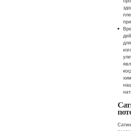
про
здо
пле
при
Вре
дей
для
изг
уле
явл
ког
хим
наш
нат
Сат
пот
Сатин