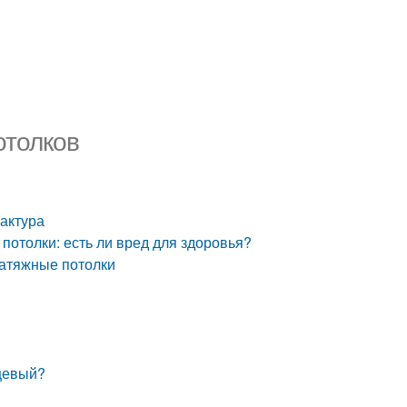
отолков
Фактура
отолки: есть ли вред для здоровья?
атяжные потолки
нцевый?