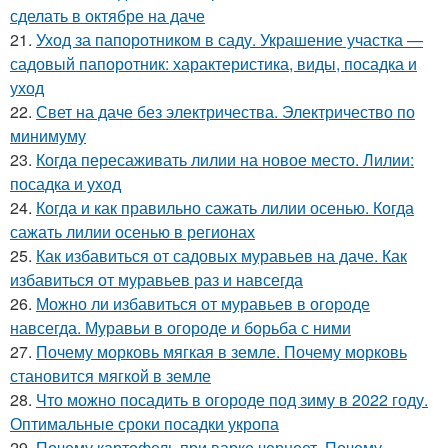
сделать в октябре на даче
21.
Уход за папоротником в саду. Украшение участка —
садовый папоротник: характеристика, виды, посадка и
уход
22.
Свет на даче без электричества. Электричество по
минимуму
23.
Когда пересаживать лилии на новое место. Лилии:
посадка и уход
24.
Когда и как правильно сажать лилии осенью. Когда
сажать лилии осенью в регионах
25.
Как избавиться от садовых муравьев на даче. Как
избавиться от муравьев раз и навсегда
26.
Можно ли избавиться от муравьев в огороде
навсегда. Муравьи в огороде и борьба с ними
27.
Почему морковь мягкая в земле. Почему морковь
становится мягкой в земле
28.
Что можно посадить в огороде под зиму в 2022 году.
Оптимальные сроки посадки укропа
29.
Почему картофель при варке чернеет. Почему