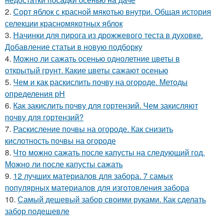
2.
Сорт яблок с красной мякотью внутри. Общая история
селекции красномякотных яблок
3.
Начинки для пирога из дрожжевого теста в духовке.
Добавление статьи в новую подборку
4.
Можно ли сажать осенью однолетние цветы в
открытый грунт. Какие цветы сажают осенью
5.
Чем и как раскислить почву на огороде. Методы
определения рН
6.
Как закислить почву для гортензий. Чем закисляют
почву для гортензий?
7.
Раскисление почвы на огороде. Как снизить
кислотность почвы на огороде
8.
Что можно сажать после капусты на следующий год.
Можно ли после капусты сажать
9.
12 лучших материалов для забора. 7 самых
популярных материалов для изготовления забора
10.
Самый дешевый забор своими руками. Как сделать
забор подешевле