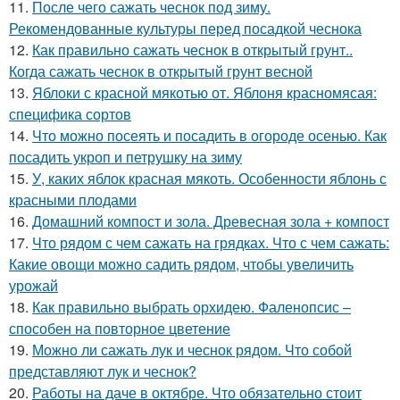
11.
После чего сажать чеснок под зиму.
Рекомендованные культуры перед посадкой чеснока
12.
Как правильно сажать чеснок в открытый грунт..
Когда сажать чеснок в открытый грунт весной
13.
Яблоки с красной мякотью от. Яблоня красномясая:
специфика сортов
14.
Что можно посеять и посадить в огороде осенью. Как
посадить укроп и петрушку на зиму
15.
У, каких яблок красная мякоть. Особенности яблонь с
красными плодами
16.
Домашний компост и зола. Древесная зола + компост
17.
Что рядом с чем сажать на грядках. Что с чем сажать:
Какие овощи можно садить рядом, чтобы увеличить
урожай
18.
Как правильно выбрать орхидею. Фаленопсис –
способен на повторное цветение
19.
Можно ли сажать лук и чеснок рядом. Что собой
представляют лук и чеснок?
20.
Работы на даче в октябре. Что обязательно стоит