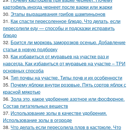
картофель иногда чернеет после варки или жарки
30.
Этапы выращивания грибов шампиньонов
31.
Как спасти пересоленное блюдо. Что делать, если
пересолили еду — способы и подсказки исправить
блюдо
32.
Боится ли морковь заморозков осенью. Добавление
статьи в новую подборку
33.
Как избавиться от муравьев на участке раз и
навсегда. Как избавиться от муравьев на участке – ТРИ
основных способа
34.
Тип почвы на участке. Типы почв и их особенности
35.
Почему яблоки внутри розовые. Пять сортов яблок с
красной мякотью
36.
Зола это, какое удобрение азотное или фосфорное.
Состав питательных веществ
37.
Использование золы в качестве удобрения.
Использование золы в огороде
38.
Что делать если пересолила плов в кастрюле. Что