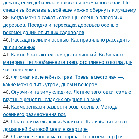
делать, если добавила в плов слишком много соли. Не
спеши выбрасывать, всё еще можно обернуть к лучшему
39.
Когда можно сажать саженцы осенью плодовых
деревьев. Посадка и пересадка деревьев осенью:
рекомендации опытных садоводов
40.
Рассадить лилии осенью. Как правильно рассадить
лилии осенью
41.
Как выбрать котел твердотопливный. Выбираем
материал теплообменника твердотопливного котла для
частного дома
42.
Фиточаи из лечебных трав. Травы вместо чая —,
какие можно пить утром, днем и вечером
43.
Огурчики на зиму сладкие. Летние заготовки: самые
вкусные рецепты сладких огурцов на зиму
44.
Как черенками развести розы осенью. Методы
осеннего размножения роз
45.
Платяная моль, как избавиться. Как избавиться от
домашней бытовой моли в квартире
46.
Отличие чернозема от торфа. Чернозем, торф и