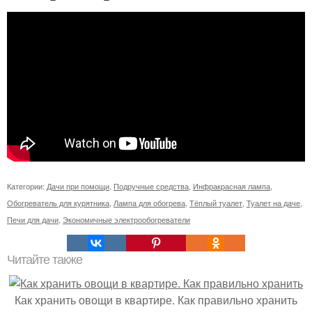
Категории:
Дачи при помощи
,
Подручные средства
,
Инфракрасная лампа
,
Обогреватель для курятника
,
Лампа для обогрева
,
Тёплый туалет
,
Туалет на даче
,
Печи для дачи
,
Экономичные электрообогреватели
Читайте также
Как хранить овощи в квартире. Как правильно хранить