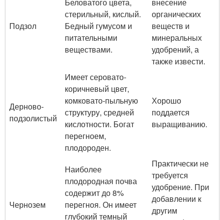
Беловатого цвета,
внесение
стерильный, кислый.
органических
Подзол
Бедный гумусом и
веществ и
питательными
минеральных
веществами.
удобрений, а
также извести.
Имеет серовато-
коричневый цвет,
комковато-пыльную
Хорошо
Дерново-
структуру, средней
поддается
подзолистый
кислотности. Богат
выращиванию.
перегноем,
плодороден.
Практически не
Наиболее
требуется
плодородная почва
удобрение. При
содержит до 8%
добавлении к
Чернозем
перегноя. Он имеет
другим
глубокий темный