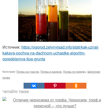
Источник:
https://ogorod.zelynyjsad.info/stati/kak-uznat-
kakaya-pochva-na-dachnom-uchastke-algoritm-
opredeleniya-tipa-grunta
Категории:
Почвы на участке
,
Почвы в разрезе
,
Почвы по порядку
,
Щелочная
почва
Читайте также