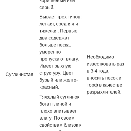
коричневый или
серый.
Бывает трех типов:
легкая, средняя и
тяжелая. Первые
два содержат
больше песка,
умеренно
Необходимо
пропускают влагу.
известковать раз
Имеет рыхлую
в 3-4 года,
структуру. Цвет
Суглинистая
вносить песок и
бурый или желто-
торф в качестве
красный.
разрыхлителей.
Тяжелый суглинок
богат глиной и
плохо впитывает
влагу. По своим
свойствам близок к