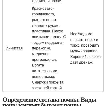
глинистой почве.
Красновато-
коричневого,
рыжего цвета.
Липнет к рукам,
пластична. Плохо
Необходимо
впитывает влагу. С
вносить песок и
трудом поддается
торф, проводить
Глинистая
перекопке,
мульчирование.
медленно
Хороший эффект
прогревается.
дает дренаж.
Богата
питательными
веществами.
Снаружи покрыта
засохшей коркой.
Определение состава почвы. Виды
почв: какими бывают почвы