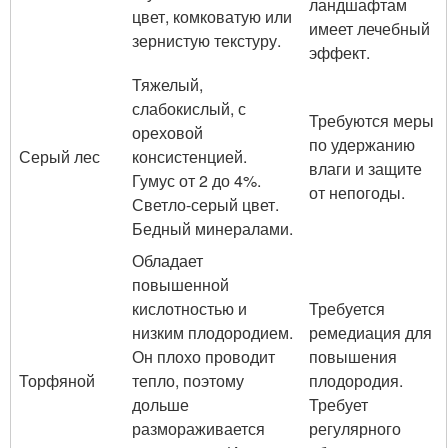
ландшафтам
цвет, комковатую или
имеет лечебный
зернистую текстуру.
эффект.
Тяжелый,
слабокислый, с
Требуются меры
ореховой
по удержанию
Серый лес
консистенцией.
влаги и защите
Гумус от 2 до 4%.
от непогоды.
Светло-серый цвет.
Бедный минералами.
Обладает
повышенной
кислотностью и
Требуется
низким плодородием.
ремедиация для
Он плохо проводит
повышения
Торфяной
тепло, поэтому
плодородия.
дольше
Требует
размораживается
регулярного