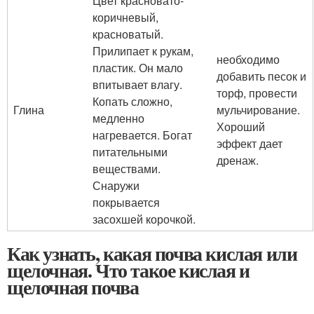
Цвет красновато-
коричневый,
красноватый.
Прилипает к рукам,
необходимо
пластик. Он мало
добавить песок и
впитывает влагу.
торф, провести
Копать сложно,
Глина
мульчирование.
медленно
Хороший
нагревается. Богат
эффект дает
питательными
дренаж.
веществами.
Снаружи
покрывается
засохшей корочкой.
Как узнать, какая почва кислая или
щелочная. Что такое кислая и
щелочная почва