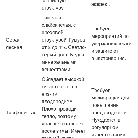
зернистую
эффект.
структуру.
Тяжелая,
слабокислая, с
Требует
ореховой
мероприятий по
Серая
структурой. Гумуса
удержанию влаги
лесная
от 2 до 4%. Светло-
и защите от
серый цвет. Бедна
выветривания.
минеральными
веществами.
Обладает высокой
кислотностью и
Требует
низким
мелиорации для
плодородием.
повышения
Плохо проводит
Торфянистая
плодородности.
тепло, поэтому
Нуждается в
дольше оттаивает
регулярном
после зимы. Имеет
известковании.