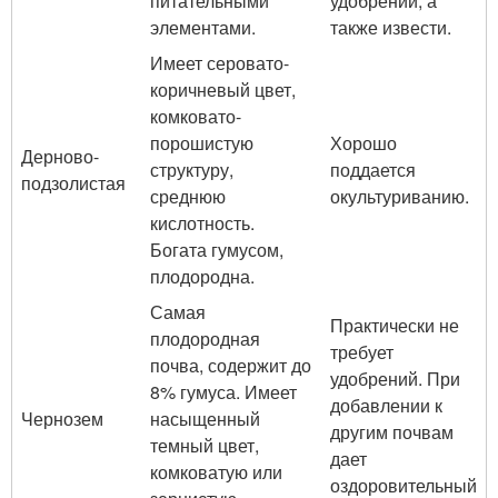
питательными
удобрений, а
элементами.
также извести.
Имеет серовато-
коричневый цвет,
комковато-
порошистую
Хорошо
Дерново-
структуру,
поддается
подзолистая
среднюю
окультуриванию.
кислотность.
Богата гумусом,
плодородна.
Самая
Практически не
плодородная
требует
почва, содержит до
удобрений. При
8% гумуса. Имеет
добавлении к
Чернозем
насыщенный
другим почвам
темный цвет,
дает
комковатую или
оздоровительный