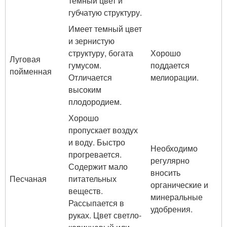
темный цвет и
губчатую структуру.
Имеет темный цвет
и зернистую
структуру, богата
Хорошо
Луговая
гумусом.
поддается
пойменная
Отличается
мелиорации.
высоким
плодородием.
Хорошо
пропускает воздух
и воду. Быстро
Необходимо
прогревается.
регулярно
Содержит мало
вносить
Песчаная
питательных
органические и
веществ.
минеральные
Рассыпается в
удобрения.
руках. Цвет светло-