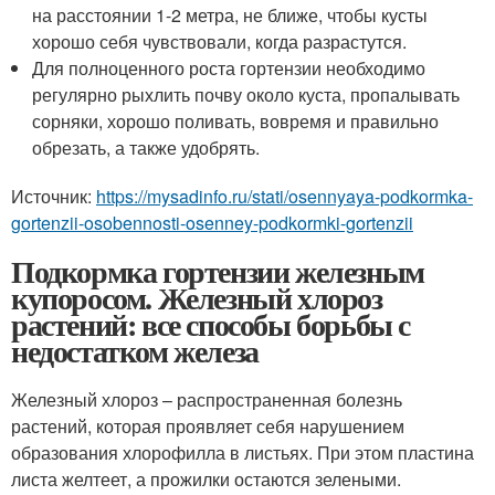
на расстоянии 1-2 метра, не ближе, чтобы кусты
хорошо себя чувствовали, когда разрастутся.
Для полноценного роста гортензии необходимо
регулярно рыхлить почву около куста, пропалывать
сорняки, хорошо поливать, вовремя и правильно
обрезать, а также удобрять.
Источник:
https://mysadinfo.ru/stati/osennyaya-podkormka-
gortenzii-osobennosti-osenney-podkormki-gortenzii
Подкормка гортензии железным
купоросом. Железный хлороз
растений: все способы борьбы с
недостатком железа
Железный хлороз – распространенная болезнь
растений, которая проявляет себя нарушением
образования хлорофилла в листьях. При этом пластина
листа желтеет, а прожилки остаются зелеными.