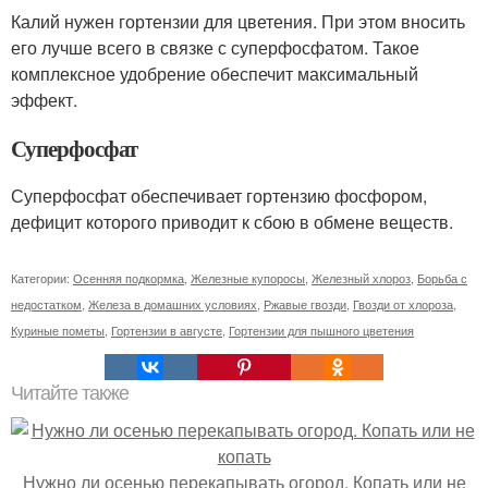
Калий нужен гортензии для цветения. При этом вносить
его лучше всего в связке с суперфосфатом. Такое
комплексное удобрение обеспечит максимальный
эффект.
Суперфосфат
Суперфосфат обеспечивает гортензию фосфором,
дефицит которого приводит к сбою в обмене веществ.
Категории:
Осенняя подкормка
,
Железные купоросы
,
Железный хлороз
,
Борьба с
недостатком
,
Железа в домашних условиях
,
Ржавые гвозди
,
Гвозди от хлороза
,
Куриные пометы
,
Гортензии в августе
,
Гортензии для пышного цветения
Читайте также
Нужно ли осенью перекапывать огород. Копать или не