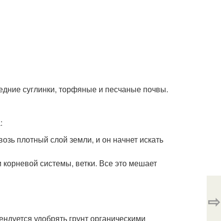
дние суглинки, торфяные и песчаные почвы.
:
озь плотный слой земли, и он начнет искать
 корневой системы, ветки. Все это мешает
⇨
мендуется удобрять грунт органическими