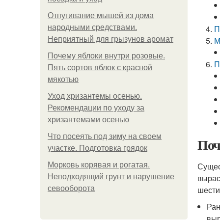
Отпугивание мышей из дома
народными средствами.
П
Неприятный для грызунов аромат
М
Почему яблоки внутри розовые.
П
Пять сортов яблок с красной
мякотью
Уход хризантемы осенью.
Рекомендации по уходу за
хризантемами осенью
Что посеять под зиму на своем
Поч
участке. Подготовка грядок
Морковь корявая и рогатая.
Сущес
Неподходящий грунт и нарушение
выраст
севооборота
шести
Ран
выр