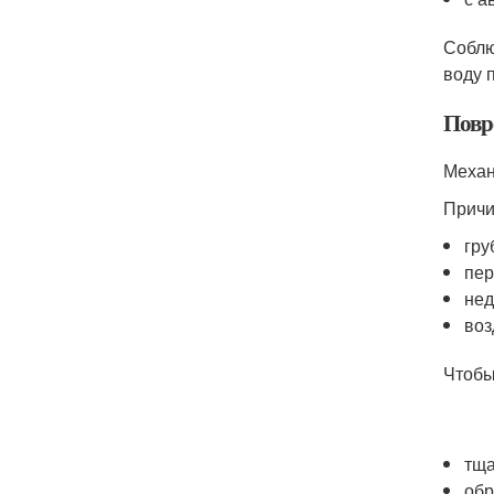
Соблю
воду 
Повр
Механ
Причи
гру
пер
нед
воз
Чтобы
тща
обр