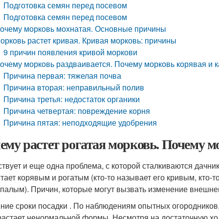
Подготовка семян перед посевом
Подготовка семян перед посевом
очему морковь мохнатая. Основные причины
орковь растет кривая. Кривая морковь: причины
9 причин появления кривой моркови
очему морковь раздваивается. Почему морковь корявая и к
Причина первая: тяжелая почва
Причина вторая: неправильный полив
Причина третья: недостаток органики
Причина четвертая: повреждение корня
Причина пятая: неподходящие удобрения
ему растет рогатая морковь. Почему м
твует и еще одна проблема, с которой сталкиваются дачни
ает корявым и рогатым (кто-то называет его кривым, кто-то 
палым). Причин, которые могут вызвать изменение внешнег
ние сроки посадки . По наблюдениям опытных огородников,
астает ненормальной формы. Несмотря на достаточную хол