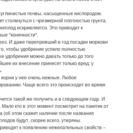
 суглинистые почвы, насыщенные кислородом.
ет столкнуться с чрезмерной плотностью грунта,
неплод искривляется. Это приводит к
вые "конечности".
воз. И даже перепревший в год посадки моркови
того, чтобы удобрение успело полностью
ые удобрения можно давать только до того
шее их внесение принесет только вред: у
.
корни у нее очень нежные. Любое
ированию. Чаще всего это происходит во время
чется такой же получить и в следующем году. И
Мало кто в этот момент посмотрит на пакетик от
а (об этом скажет наличие после названия
лодов будут, скорее всего, утеряны.
риводят к появлению нежелательных свойств –