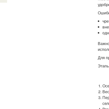
удобр
Ошибк
чре
вне
одн
Важно
испол
Для п
Этапы
Осе
Вес
Пер
сел