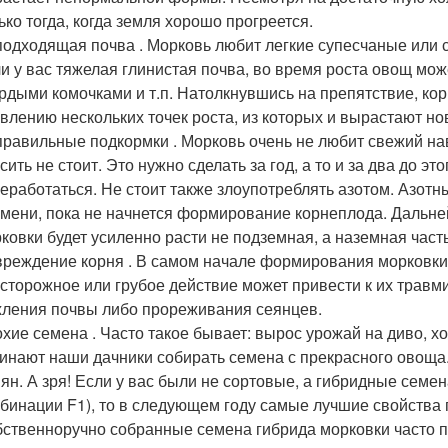
ько тогда, когда земля хорошо прогреется.
одходящая почва . Морковь любит легкие супесчаные или
и у вас тяжелая глинистая почва, во время роста овощ мож
рдыми комочками и т.п. Натолкнувшись на препятствие, кор
влению нескольких точек роста, из которых и вырастают но
равильные подкормки . Морковь очень не любит свежий на
сить не стоит. Это нужно сделать за год, а то и за два до э
еработаться. Не стоит также злоупотреблять азотом. Азотн
мени, пока не начнется формирование корнеплода. Дальней
ковки будет усиленно расти не подземная, а наземная часть
реждение корня . В самом начале формирования морковки 
сторожное или грубое действие может привести к их травм
ления почвы либо прореживания сеянцев.
хие семена . Часто такое бывает: вырос урожай на диво, хо
инают наши дачники собирать семена с прекрасного овоща. 
ян. А зря! Если у вас были не сортовые, а гибридные семен
бинации F1), то в следующем году самые лучшие свойства п
ственноручно собранные семена гибрида морковки часто п