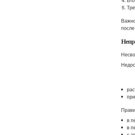
Вто
Тре
Важно
после
Непр
Несво
Недос
рас
при
Прави
в п
в п
с а