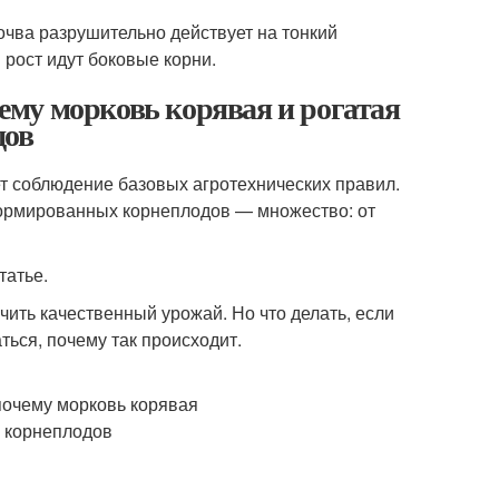
очва разрушительно действует на тонкий
 рост идут боковые корни.
му морковь корявая и рогатая
дов
т соблюдение базовых агротехнических правил.
формированных корнеплодов — множество: от
татье.
чить качественный урожай. Но что делать, если
ься, почему так происходит.