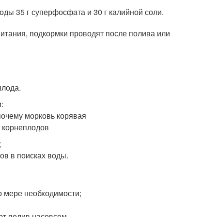
оды 35 г суперфосфата и 30 г калийной соли.
тания, подкормки проводят после полива или
плода.
:
;
ов в поисках воды.
о мере необходимости;
ют полив насовсем.