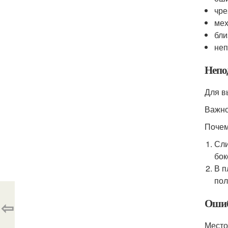
чре
мех
бли
неп
Непо
Для в
Важно
Почем
Сли
бок
В п
пол
Ошиб
⇦
Место