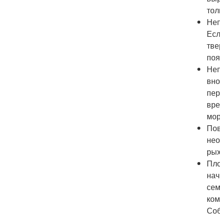
тол
Неп
Есл
тве
поя
Неп
вно
пер
вре
мор
Пов
нео
рых
Пло
нач
сем
ком
Соб