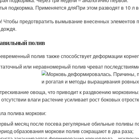
рая подкормка. Через три недели – аналогично первой.
тья подкормка. Применяется дляПри этом разводят в 10 л в
! Чтобы предотвратить вымывание внесенных элементов пи
 дождя.
авильный полив
евременный полив также способствует деформации корне
таточный или неравномерный полив чреват последствиями
трескивание овоща, что приводит к раздвоению морковины
 отсутствии влаги растение усиливает рост боковых отростк
ла полива моркови:
ервый месяц после посева регулярные обильные поливы п
ериод образования моркови полив сокращают в два раза;
вгуста заканчивается формирование корнеплода – исключа