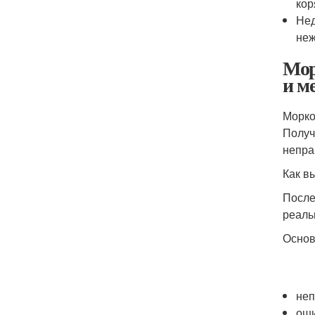
кор
Нед
неж
Мор
и м
Морко
Получ
непра
Как в
После
реаль
Основ
неп
оши