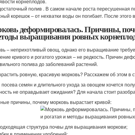
явости корнеплодов.
остаточный полив . В самом начале роста пересушенная п
ный корешок – от нехватки воды он погибает. После этого в
ковь деформировалась. Причины, поче
етоды выращивания ровных корнепло
вь – неприхотливый овощ, однако его выращивание требуе
ение кривого и рогатого урожая – не редкость. Причин де
вильного полива до заболеваний растений.
ырастить ровную, красивую морковь? Расскажем об этом в с
 посева семян и длительного ухода за овощем хочется полу
ность не оправдывает ожидания? Для начала стоит разобрат
ные причины, почему морковь вырастает кривой:
одходящая структура почвы для выращивания моркови;
бки в применении удобрений;