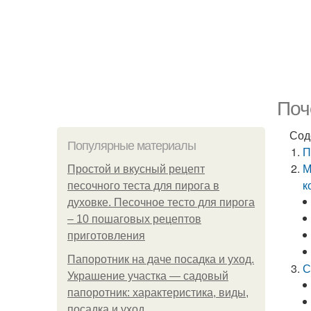
Поч
Сод
Популярные материалы
П
М
Простой и вкусный рецепт
к
песочного теста для пирога в
духовке. Песочное тесто для пирога
– 10 пошаговых рецептов
приготовления
Папоротник на даче посадка и уход.
С
Украшение участка — садовый
папоротник: характеристика, виды,
посадка и уход