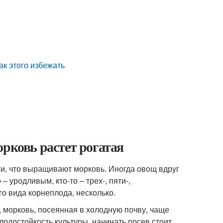
ак этого избежать
орковь растет рогатая
ки, что выращивают морковь. Иногда овощ вдруг
– уродливым, кто-то – трех-, пяти-,
о вида корнеплода, несколько.
 морковь, посеянная в холодную почву, чаще
одостойкость культуры, начинать посев стоит