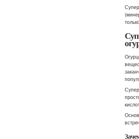
Супер
(мине
тольк
Суп
огу
Огурц
вещес
закан
попул
Супер
прост
кисло
Основ
встре
Заче