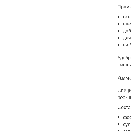
Приме
осн
вне
доб
для
на 
Удобр
смеши
Аммо
Специ
реакц
Соста
фос
сул