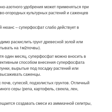
рно-азотного удобрения может применяться при
ово-огородных культурных растений и саженцев
й нюанс – суперфосфат слабо действует в
димо раскислить грунт древесной золой или
итывать на 1м
2
почвы).
тя один месяц, суперфосфат можно вносить в
ффективным способом внесения суперфосфата
лунки, вырытые под посадку растений или
 высаживать саженцы.
почв, супесей, подзолистых грунтов. Отличный
ного серы (репа, картофель, свекла, лен,
рещается создавать смеси из аммиачной селитры,