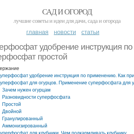
САД И ОГОРОД
лучшие советы и идеи для дачи, сада и огорода
главная
новости
статьи
ерфосфат удобрение инструкция по
ерфосфат простой
ержание
уперфосфат удобрение инструкция по применению. Как пр
уперфосфат для огурцов. Применение суперфосфата для уд
Зачем нужен огурцам
Разновидности суперфосфата
Простой
Двойной
Гранулированный
Аммонизированный
уперфосфат для клубники. Чем подкармливать клубнику