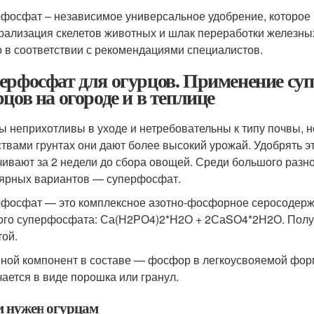
фосфат – независимое универсальное удобрение, которое
рализация скелетов животных и шлак переработки железны
о в соответствии с рекомендациями специалистов.
ерфосфат для огурцов. Применение суп
рцов на огороде и в теплице
ы неприхотливы в уходе и нетребовательны к типу почвы, 
твами грунтах они дают более высокий урожай. Удобрять эт
чивают за 2 недели до сбора овощей. Среди большого раз
ярных вариантов — суперфосфат.
фосфат — это комплексное азотно-фосфорное серосодерж
ого суперфосфата: Са(Н2РО4)2*Н2О + 2СаSО4*2Н2О. Получ
той.
ной компонент в составе — фосфор в легкоусвояемой форм
чается в виде порошка или гранул.
м нужен огурцам