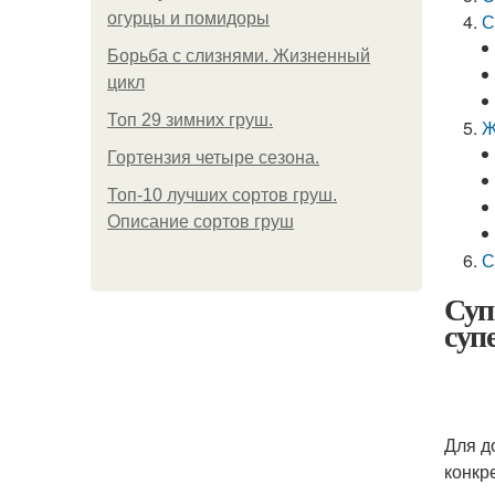
огурцы и помидоры
С
Борьба с слизнями. Жизненный
цикл
Топ 29 зимних груш.
Ж
Гортензия четыре сезона.
Топ-10 лучших сортов груш.
Описание сортов груш
С
Суп
суп
Для д
конкр