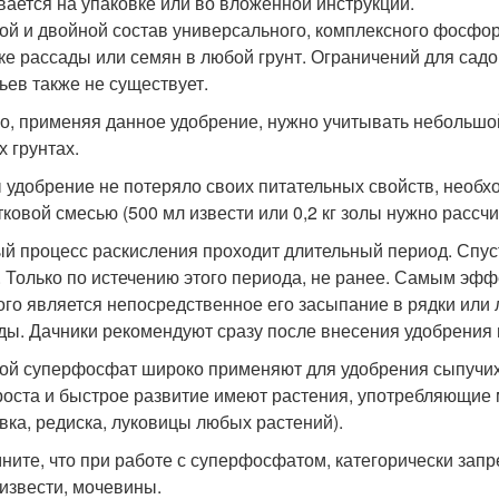
вается на упаковке или во вложенной инструкции.
ой и двойной состав универсального, комплексного фосфо
ке рассады или семян в любой грунт. Ограничений для сад
ьев также не существует.
о, применяя данное удобрение, нужно учитывать небольшо
х грунтах.
 удобрение не потеряло своих питательных свойств, необхо
тковой смесью (500 мл извести или 0,2 кг золы нужно рассч
й процесс раскисления проходит длительный период. Спус
. Только по истечению этого периода, не ранее. Самым э
ого является непосредственное его засыпание в рядки или 
ды. Дачники рекомендуют сразу после внесения удобрения
ой суперфосфат широко применяют для удобрения сыпучих 
роста и быстрое развитие имеют растения, употребляющие м
вка, редиска, луковицы любых растений).
ните, что при работе с суперфосфатом, категорически зап
 извести, мочевины.