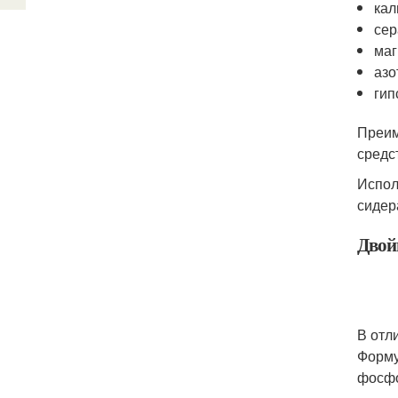
кал
сер
маг
азо
гип
Преим
средс
Испол
сидер
Двой
В отл
Форму
фосфо