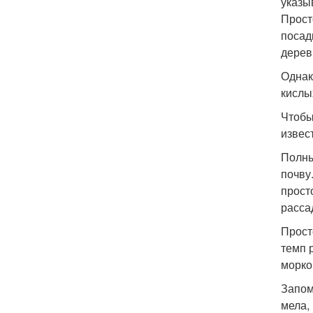
указы
Прост
посад
дерев
Однак
кислы
Чтобы
извес
Полны
почву
прост
расса
Прост
темп 
морко
Запом
мела,