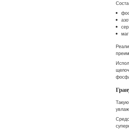
Соста
фос
азо
сер
маг
Реали
преим
Испол
щелоч
фосфа
Гран
Такую
увлаж
Средс
супер