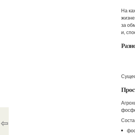
На ка
жизне
за об
и, сп
Разн
Сущес
Прос
Агрох
фосфо
⇦
Соста
фос