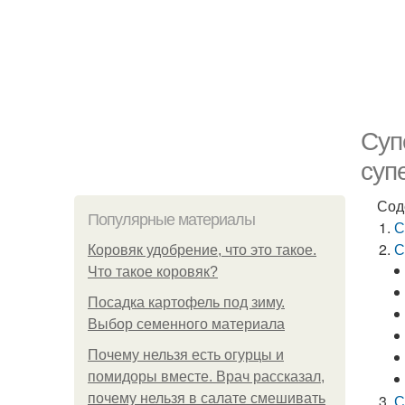
Суп
суп
Сод
Популярные материалы
С
С
Коровяк удобрение, что это такое.
Что такое коровяк?
Посадка картофель под зиму.
Выбор семенного материала
Почему нельзя есть огурцы и
помидоры вместе. Врач рассказал,
почему нельзя в салате смешивать
С