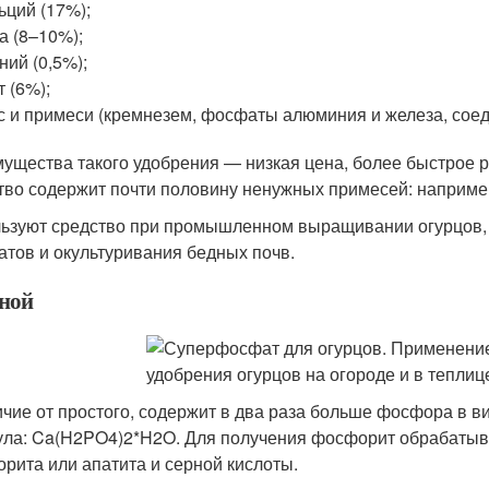
ьций (17%);
а (8–10%);
ний (0,5%);
т (6%);
с и примеси (кремнезем, фосфаты алюминия и железа, сое
ущества такого удобрения — низкая цена, более быстрое р
тво содержит почти половину ненужных примесей: наприме
ьзуют средство при промышленном выращивании огурцов,
атов и окультуривания бедных почв.
ной
ичие от простого, содержит в два раза больше фосфора в 
ла: Ca(H2PO4)2*H2O. Для получения фосфорит обрабатыв
рита или апатита и серной кислоты.