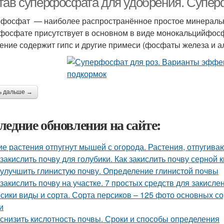
тав суперфосфата для удобрения. Супе
фосфат — наиболее распространённое простое минераль
фосфате присутствует в основном в виде монокальцийфосф
ение содержит гипс и другие примеси (фосфаты железа и ал
ь дальше →
ледние обновления на сайте:
ие растения отпугнут мышей с огорода. Растения, отпуги
 закислить почву для голубики. Как закислить почву серной 
 улучшить глинистую почву. Определение глинистой почвы
 закислить почву на участке. 7 простых средств для закисл
сики виды и сорта. Сорта персиков – 125 фото основных с
и
 снизить кислотность почвы. Сроки и способы определения