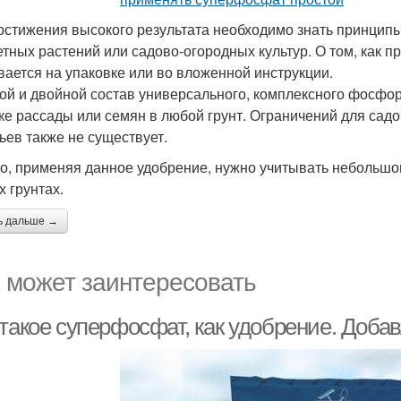
остижения высокого результата необходимо знать принцип
етных растений или садово-огородных культур. О том, как 
вается на упаковке или во вложенной инструкции.
ой и двойной состав универсального, комплексного фосфо
ке рассады или семян в любой грунт. Ограничений для сад
ьев также не существует.
о, применяя данное удобрение, нужно учитывать небольшо
х грунтах.
ь дальше →
 может заинтересовать
 такое суперфосфат, как удобрение. Доба