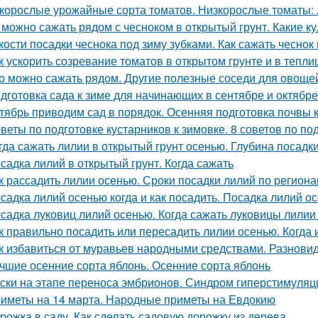
корослые урожайные сорта томатов. Низкорослые томаты: л
 можно сажать рядом с чесноком в открытый грунт. Какие к
кости посадки чеснока под зиму зубками. Как сажать чеснок
к ускорить созревание томатов в открытом грунте и в тепли
о можно сажать рядом. Другие полезные соседи для овоще
дготовка сада к зиме для начинающих в сентябре и октябре
тябрь приводим сад в порядок. Осенняя подготовка почвы 
веты по подготовке кустарников к зимовке. 8 советов по под
гда сажать лилии в открытый грунт осенью. Глубина посадк
садка лилий в открытый грунт. Когда сажать
к рассадить лилии осенью. Сроки посадки лилий по регион
садка лилий осенью когда и как посадить. Посадка лилий о
садка луковиц лилий осенью. Когда сажать луковицы лилии
к правильно посадить или пересадить лилии осенью. Когда
к избавиться от муравьев народными средствами. Разнов
чшие осенние сорта яблонь. Осенние сорта яблонь
ски на этапе переноса эмбрионов. Синдром гиперстимуляции
иметы на 14 марта. Народные приметы на Евдокию
рожка в саду. Как сделать садовую дорожку из дерева