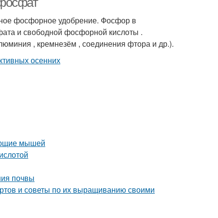
рфосфат
ное фосфорное удобрение. Фосфор в
ата и свободной фосфорной кислоты .
юминия , кремнезём , соединения фтора и др.).
вающие мышей
кислотой
ения почвы
ортов и советы по их выращиванию своими