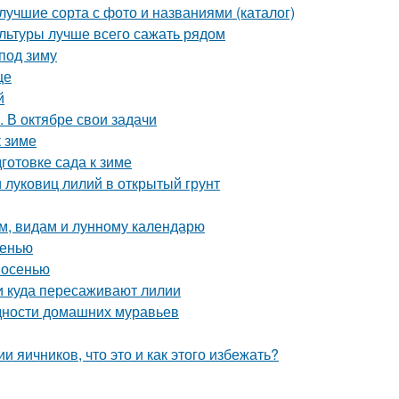
учшие сорта с фото и названиями (каталог)
ультуры лучше всего сажать рядом
 под зиму
це
й
. В октябре свои задачи
к зиме
готовке сада к зиме
и луковиц лилий в открытый грунт
ам, видам и лунному календарю
сенью
 осенью
 и куда пересаживают лилии
идности домашних муравьев
 яичников, что это и как этого избежать?