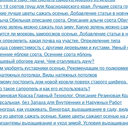
п 19 сортов груш для Краснодарского края. Лучшие сорта г
кие лучше цветы сажать осенью. Добавление статьи в нову
ыча Обильная описание сорта. Описание алычи сорта Оби
кую зелень можно сажать под зиму. Какую зелень можно са
ится ли морковь заморозков осенью. Добавление статьи в 
к определить, какая почва на участке. Определение типа
уша совместимость с другими деревьями и кустами. Умный
енние яблоки сорта. Осенние сорта яблонь
шевый обогрев дачи. Чем отапливать дачу?
м удобрять кустарники осенью. Рекомендации по подкормке
натяжных потолках. Виды натяжных потолков
мому построить дом новой кровли поверх старого шифера
о такое сапропель и как его использовать?
зиновая Краска Главный Технолог. Описание Резиновая Кра
рсальная, без Запаха для Внутренних и Наружных Работ
ноград, как ухаживать. Виноград: выращивание в саду, вид
о из цветов сажать осенью. Какие цветы сажают осенью на 
изантемы выращивание и уход зимой. Условия выращиван