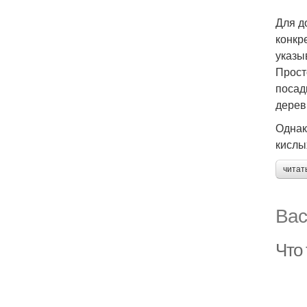
Для д
конкр
указы
Прост
посад
дерев
Однак
кислы
читат
Вас
Что