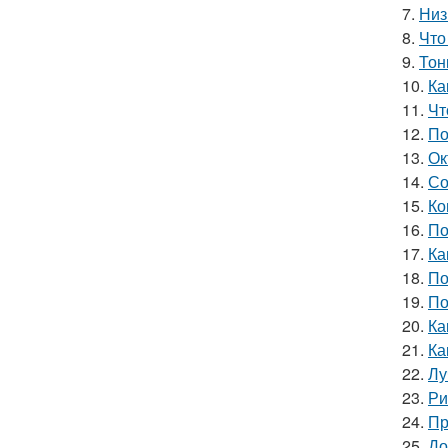
7.
Низ
8.
Что
9.
Тон
10.
Ка
11.
Чт
12.
По
13.
Ок
14.
Со
15.
Ко
16.
По
17.
Ка
18.
По
19.
По
20.
Ка
21.
Ка
22.
Лу
23.
Ри
24.
Пр
25.
До