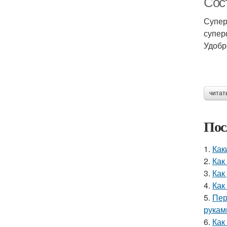
Сос
Супер
супер
Удобр
читат
Пос
1.
Как
2.
Как
3.
Как
4.
Как
5.
Пер
рукам
6.
Как