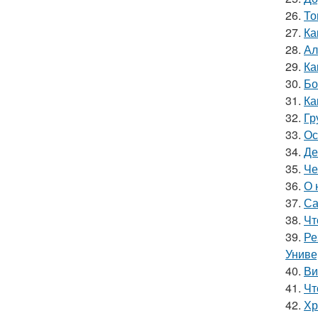
26.
То
27.
Ка
28.
Ал
29.
Ка
30.
Бо
31.
Ка
32.
Гр
33.
Ос
34.
Де
35.
Че
36.
О 
37.
Са
38.
Чт
39.
Ре
Униве
40.
Ви
41.
Чт
42.
Хр