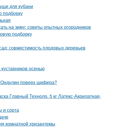
руши для кубани
ю подборку
льная
жать на зиму: советы опытных огородников
новую подборку
 сад: совместимость плодовых деревьев
 кустарников осенью
. Ондулин поверх шифера?
ска Главный Техноло. 5 кг Латекс-Акрилатная,
ы и сорта
даче
ия комнатной хризантемы