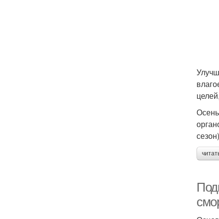
Улучш
влаго
целей
Осень
орган
сезон
читат
Под
смо