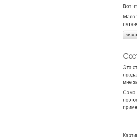
Вот ч
Мало 
пятни
читат
Сос
Эта с
прода
мне з
Сама 
поэто
приме
Карти