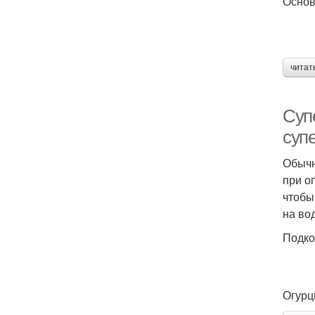
Основ
читат
Суп
суп
Обычн
при о
чтобы
на во
Подко
Огурц