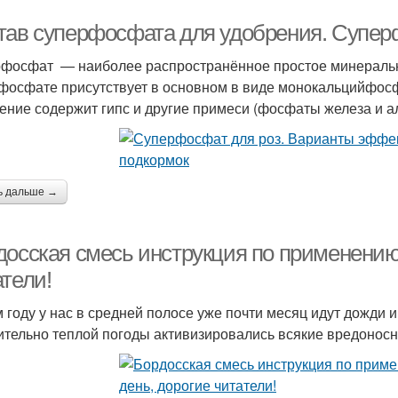
тав суперфосфата для удобрения. Супе
фосфат — наиболее распространённое простое минераль
фосфате присутствует в основном в виде монокальцийфосф
ение содержит гипс и другие примеси (фосфаты железа и ал
ь дальше →
досская смесь инструкция по применению 
тели!
м году у нас в средней полосе уже почти месяц идут дожди 
ительно теплой погоды активизировались всякие вредонос