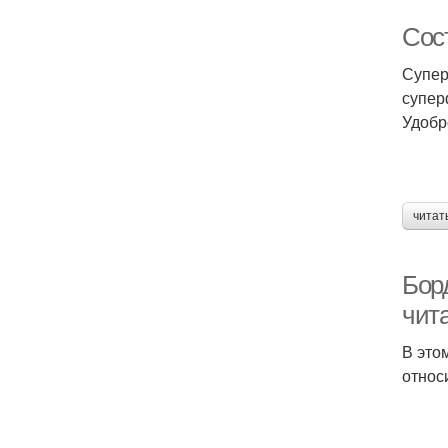
Сос
Супер
супер
Удобр
читат
Бор
чита
В это
относ