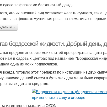
то сделал с флоксами бесконечный дождь
того, что их внешний вид оставляет желать лучшего, так ещ
стость, на флоксах мучнистая роса, на клематисах впервые 
ь дальше →
тав бордосской жидкости. Добрый день, д
татья продолжит серию моих статей про средства защиты ра
ют нам в садовых центрах под названием "Бордосская жидко
адала одна из моих подписчиков.
я всегда готовлю этот препарат по инструкции из двух сыпу
му наличие данной смеси в бутылках для меня было сюрприз
рно выглядит это средство.
нка из интернет-магазина OZON