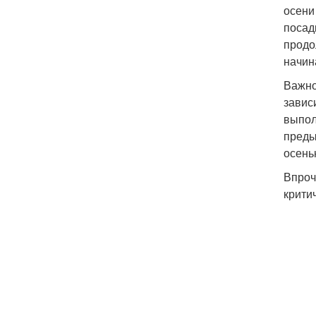
осени
посад
продо
начин
Важно
завис
выпол
преды
осень
Впроч
крити