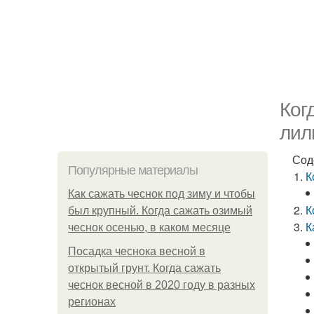
Ког
лил
Сод
Популярные материалы
К
Как сажать чеснок под зиму и чтобы
К
был крупный. Когда сажать озимый
К
чеснок осенью, в каком месяце
Посадка чеснока весной в
открытый грунт. Когда сажать
чеснок весной в 2020 году в разных
регионах