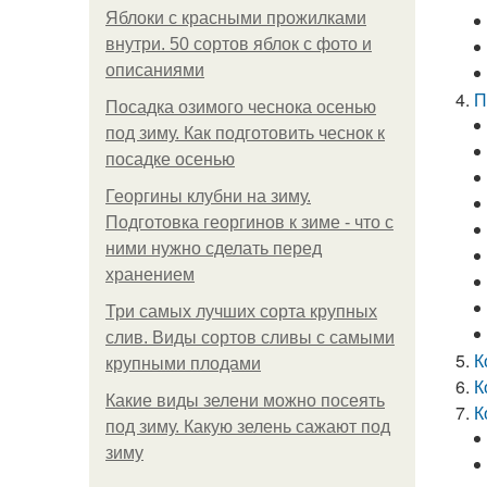
Яблоки с красными прожилками
внутри. 50 сортов яблок с фото и
описаниями
П
Посадка озимого чеснока осенью
под зиму. Как подготовить чеснок к
посадке осенью
Георгины клубни на зиму.
Подготовка георгинов к зиме - что с
ними нужно сделать перед
хранением
Три самых лучших сорта крупных
слив. Виды сортов сливы с самыми
К
крупными плодами
К
Какие виды зелени можно посеять
К
под зиму. Какую зелень сажают под
зиму