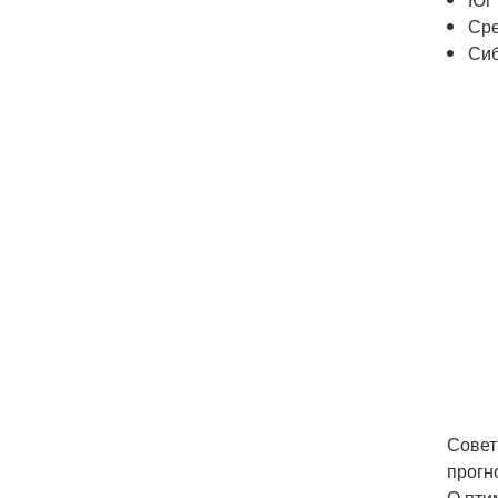
Сре
Сиб
Совет
прогн
О пти