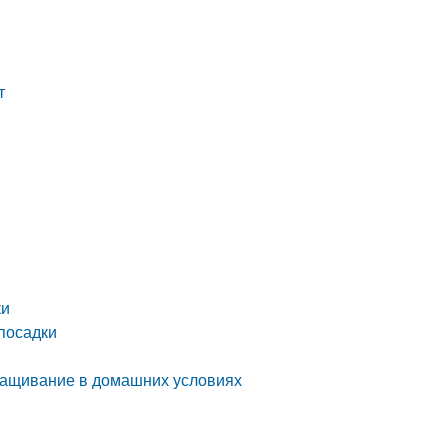
т
ки
 посадки
ыращивание в домашних условиях