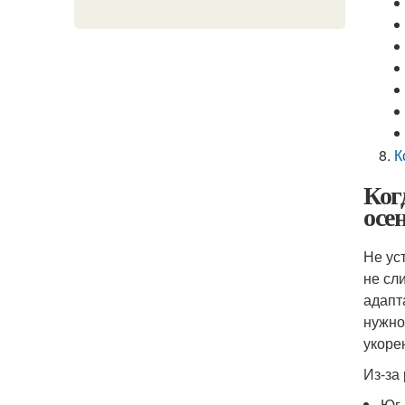
К
Ког
осе
Не ус
не сл
адапт
нужно
укоре
Из-за
Юг 