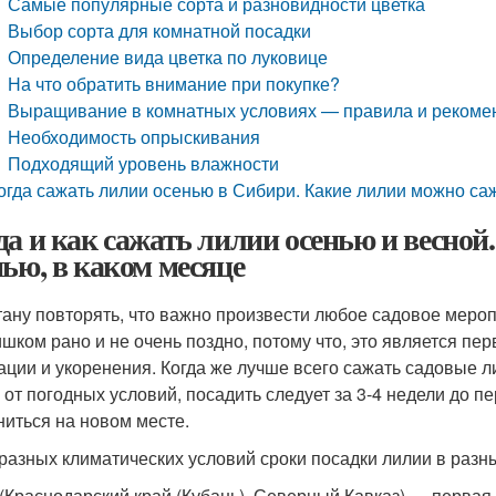
Самые популярные сорта и разновидности цветка
Выбор сорта для комнатной посадки
Определение вида цветка по луковице
На что обратить внимание при покупке?
Выращивание в комнатных условиях — правила и рекоме
Необходимость опрыскивания
Подходящий уровень влажности
огда сажать лилии осенью в Сибири. Какие лилии можно са
да и как сажать лилии осенью и весной
нью, в каком месяце
тану повторять, что важно произвести любое садовое мер
ишком рано и не очень поздно, потому что, это является п
ации и укоренения. Когда же лучше всего сажать садовые л
 от погодных условий, посадить следует за 3-4 недели до п
ниться на новом месте.
 разных климатических условий сроки посадки лилии в разн
(Краснодарский край (Кубань), Северный Кавказ) — первая