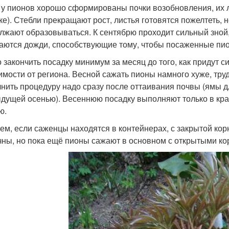
 у пионов хорошо сформированы почки возобновления, их ле
ке). Стебли прекращают рост, листья готовятся пожелтеть
лжают образовываться. К сентябрю проходит сильный зной
аются дожди, способствующие тому, чтобы посаженные пи
 закончить посадку минимум за месяц до того, как придут с
имости от региона. Весной сажать пионы намного хуже, труд
нить процедуру надо сразу после оттаивания почвы (ямы д
дущей осенью). Весеннюю посадку выполняют только в край
ю.
ем, если саженцы находятся в контейнерах, с закрытой корн
чны, но пока ещё пионы сажают в основном с открытыми ко