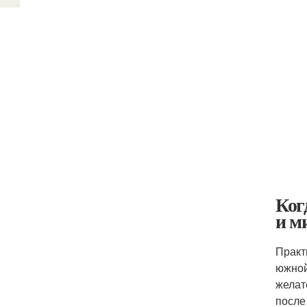
Ког
и м
Практ
южной
желат
после