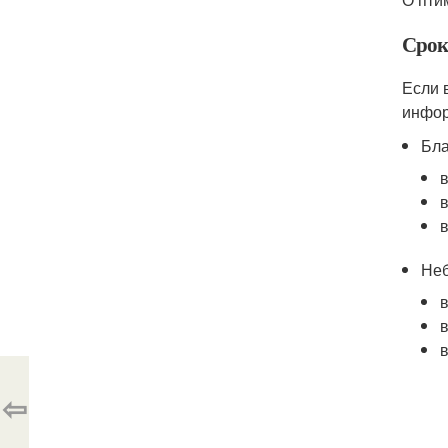
Срок
Если 
инфор
Бла
в
в
в
Неб
в
в
в
⇦