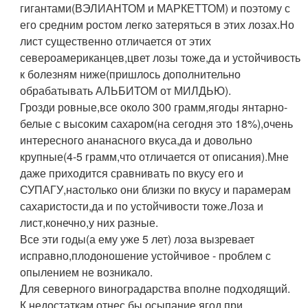
гигантами(ВЭЛИАНТОМ и МАРКЕТТОМ) и поэтому с
его средним ростом легко затеряться в этих лозах.Но
лист существенно отличается от этих
североамериканцев,цвет лозы тоже,да и устойчивость
к болезням ниже(пришлось дополнительно
обрабатывать АЛЬБИТОМ от МИЛДЬЮ).
Грозди ровные,все около 300 грамм,ягоды янтарно-
белые с высоким сахаром(на сегодня это 18%),очень
интересного ананасного вкуса,да и довольно
крупные(4-5 грамм,что отличается от описания).Мне
даже приходится сравнивать по вкусу его и
СУПАГУ,настолько они близки по вкусу и парамерам
сахаристости,да и по устойчивости тоже.Лоза и
лист,конечно,у них разные.
Все эти годы(а ему уже 5 лет) лоза вызревает
исправно,плодоношение устойчивое - проблем с
опылением не возникало.
Для северного виноградарства вполне подходящий.
К недостаткам отнес бы осыпание ягод при