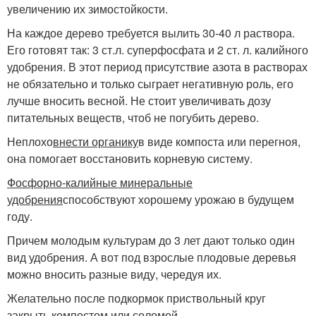
увеличению их зимостойкости.
На каждое дерево требуется вылить 30-40 л раствора.
Его готовят так: 3 ст.л. суперфосфата и 2 ст. л. калийного
удобрения. В этот период присутствие азота в растворах
не обязательно и только сыграет негативную роль, его
лучше вносить весной. Не стоит увеличивать дозу
питательных веществ, чтоб не погубить дерево.
Неплохо
внести органику
в виде компоста или перегноя,
она помогает восстановить корневую систему.
Фосфорно-калийные минеральные
удобрения
способствуют хорошему урожаю в будущем
году.
Причем молодым культурам до 3 лет дают только один
вид удобрения. А вот под взрослые плодовые деревья
можно вносить разные виду, чередуя их.
Желательно после подкормок приствольный круг
закрыть компостом или соломой.