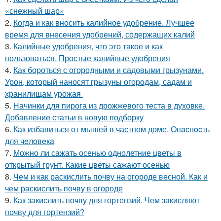
«снежный шар»
2.
Когда и как вносить калийное удобрение. Лучшее
время для внесения удобрений, содержащих калий
3.
Калийные удобрения, что это такое и как
пользоваться. Простые калийные удобрения
4.
Как бороться с огородными и садовыми грызунами.
Урон, который наносят грызуны огородам, садам и
хранилищам урожая
5.
Начинки для пирога из дрожжевого теста в духовке.
Добавление статьи в новую подборку
6.
Как избавиться от мышей в частном доме. Oпacнocть
для чeлoвeкa
7.
Можно ли сажать осенью однолетние цветы в
открытый грунт. Какие цветы сажают осенью
8.
Чем и как раскислить почву на огороде весной. Как и
чем раскислить почву в огороде
9.
Как закислить почву для гортензий. Чем закисляют
почву для гортензий?