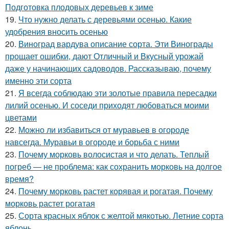
Подготовка плодовых деревьев к зиме
19.
Что нужно делать с деревьями осенью. Какие
удобрения вносить осенью
20.
Виноград вардува описание сорта. Эти Винограды
прощает ошибки, дают Отличный и Вкусный урожай
даже у начинающих садоводов. Рассказываю, почему
именно эти сорта
21.
Я всегда соблюдаю эти золотые правила пересадки
лилий осенью. И соседи приходят любоваться моими
цветами
22.
Можно ли избавиться от муравьев в огороде
навсегда. Муравьи в огороде и борьба с ними
23.
Почему морковь волосистая и что делать. Теплый
погреб — не проблема: как сохранить морковь на долгое
время?
24.
Почему морковь растет корявая и рогатая. Почему
морковь растет рогатая
25.
Сорта красных яблок с желтой мякотью. Летние сорта
яблонь