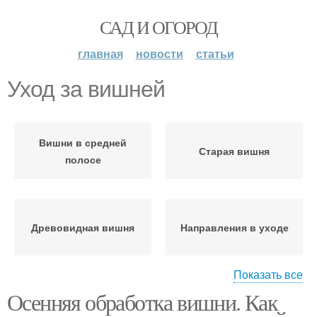
САД И ОГОРОД
главная
новости
статьи
Уход за вишней
Вишни в средней
Старая вишня
полосе
Древовидная вишня
Направления в уходе
Показать все
Осенняя обработка вишни. Как
Уход за сливой
Уход за яблоней