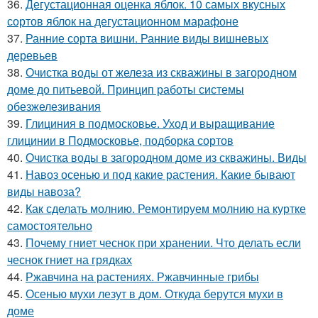
36.
Дегустационная оценка яблок. 10 самых вкусных
сортов яблок на дегустационном марафоне
37.
Ранние сорта вишни. Ранние виды вишневых
деревьев
38.
Очистка воды от железа из скважины в загородном
доме до питьевой. Принцип работы системы
обезжелезивания
39.
Глициния в подмосковье. Уход и выращивание
глицинии в Подмосковье, подборка сортов
40.
Очистка воды в загородном доме из скважины. Виды
41.
Навоз осенью и под какие растения. Какие бывают
виды навоза?
42.
Как сделать молнию. Ремонтируем молнию на куртке
самостоятельно
43.
Почему гниет чеснок при хранении. Что делать если
чеснок гниет на грядках
44.
Ржавчина на растениях. Ржавчинные грибы
45.
Осенью мухи лезут в дом. Откуда берутся мухи в
доме