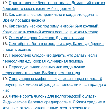
12.
Приготовление березового кваса. Домашний квас из
березового сока с изюмом без дрожжей
13.
Как сажать чеснок правильно и когда это сделать.
Время посадки чеснока
14.
Как сажать чеснок под зиму и чтобы был крупный.
Когда сажать озимый чеснок осенью, в каком месяце
15.
Озимый и яровой чеснок. Другие отличия
16.
Сентябрь работа в огороде и саду. Какие удобрения
вносить осенью
17.
Пересолено блюдо- что делать. Что делать, если
пересолили еду: скорая кулинарная помощь
18.
Пересадка лилии осенью или когда лучше
пересаживать лилии. Выбор времени года
19.
7 популярных мифов о секущихся концах волос. 10
популярных мифов об уходе за волосами и вся правда о
них
20.
Летние сорта яблонь для волгоградской области.
Яндыковское Деревья среднерослые. Яблоки средние и
крупные, округло-уплощенные, желто-зеленые с