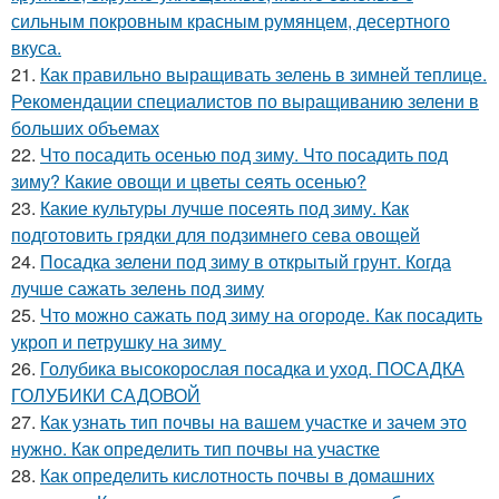
сильным покровным красным румянцем, десертного
вкуса.
21.
Как правильно выращивать зелень в зимней теплице.
Рекомендации специалистов по выращиванию зелени в
больших объемах
22.
Что посадить осенью под зиму. Что посадить под
зиму? Какие овощи и цветы сеять осенью?
23.
Какие культуры лучше посеять под зиму. Как
подготовить грядки для подзимнего сева овощей
24.
Посадка зелени под зиму в открытый грунт. Когда
лучше сажать зелень под зиму
25.
Что можно сажать под зиму на огороде. Как посадить
укроп и петрушку на зиму
26.
Голубика высокорослая посадка и уход. ПОСАДКА
ГОЛУБИКИ САДОВОЙ
27.
Как узнать тип почвы на вашем участке и зачем это
нужно. Как определить тип почвы на участке
28.
Как определить кислотность почвы в домашних