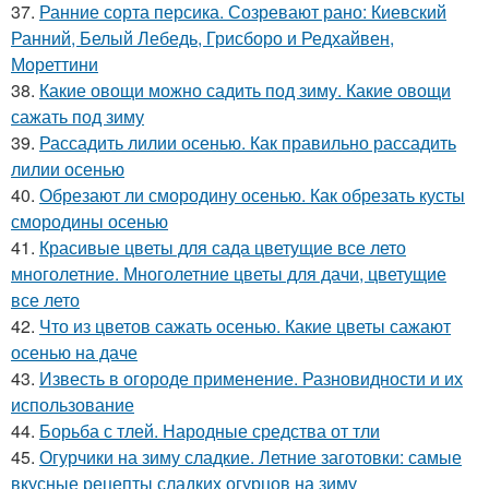
37.
Ранние сорта персика. Созревают рано: Киевский
Ранний, Белый Лебедь, Грисборо и Редхайвен,
Мореттини
38.
Какие овощи можно садить под зиму. Какие овощи
сажать под зиму
39.
Рассадить лилии осенью. Как правильно рассадить
лилии осенью
40.
Обрезают ли смородину осенью. Как обрезать кусты
смородины осенью
41.
Красивые цветы для сада цветущие все лето
многолетние. Многолетние цветы для дачи, цветущие
все лето
42.
Что из цветов сажать осенью. Какие цветы сажают
осенью на даче
43.
Известь в огороде применение. Разновидности и их
использование
44.
Борьба с тлей. Народные средства от тли
45.
Огурчики на зиму сладкие. Летние заготовки: самые
вкусные рецепты сладких огурцов на зиму