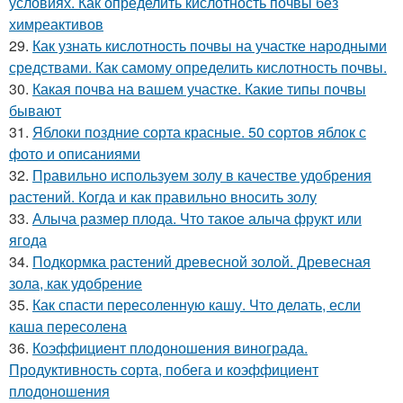
условиях. Как определить кислотность почвы без
химреактивов
29.
Как узнать кислотность почвы на участке народными
средствами. Как самому определить кислотность почвы.
30.
Какая почва на вашем участке. Какие типы почвы
бывают
31.
Яблоки поздние сорта красные. 50 сортов яблок с
фото и описаниями
32.
Правильно используем золу в качестве удобрения
растений. Когда и как правильно вносить золу
33.
Алыча размер плода. Что такое алыча фрукт или
ягода
34.
Подкормка растений древесной золой. Древесная
зола, как удобрение
35.
Как спасти пересоленную кашу. Что делать, если
каша пересолена
36.
Коэффициент плодоношения винограда.
Продуктивность сорта, побега и коэффициент
плодоношения