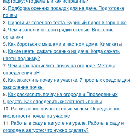
картошку: что делать и как исправить?
2.
Подборка осенних посадок для на даче. Подготовка
почвы
3.
Пироги из слоеного теста. Куриный пирог в горшочке
4.
Чем я заполняю свои грядки осенью. Внесение
органики
5.
Как бороться с мышами в частном доме. Химикаты
6.
Какие цветы сажать осенью на даче. Когда сажать
цветы под зиму?
7.
Чем и как раскислить почву на огороде. Методы
определения рН
8.
Как закислить почву на участке. 7 простых средств для
закисления почвы
9.
Как раскислить почву на огороде 6 Проверенных
Средств. Как определить кислотность почвы
10.
Раскисление почвы осенью мелом. Определение
кислотности почвы на участке
11.
Работы в саду в августе на урале. Работы в саду и
огороде в августе: что нужно сделать?