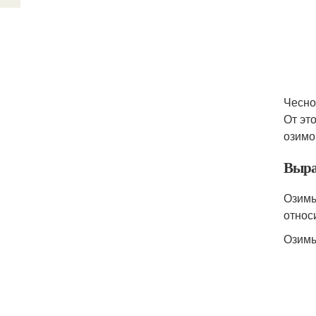
Чесно
От эт
озимо
Выра
Озимы
относ
Озимы