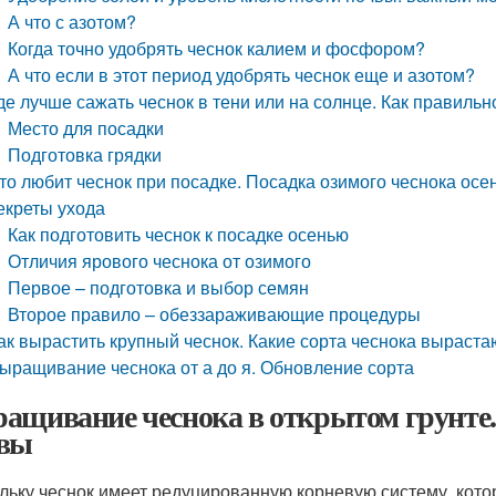
А что с азотом?
Когда точно удобрять чеснок калием и фосфором?
А что если в этот период удобрять чеснок еще и азотом?
де лучше сажать чеснок в тени или на солнце. Как правильн
Место для посадки
Подготовка грядки
то любит чеснок при посадке. Посадка озимого чеснока осен
екреты ухода
Как подготовить чеснок к посадке осенью
Отличия ярового чеснока от озимого
Первое – подготовка и выбор семян
Второе правило – обеззараживающие процедуры
ак вырастить крупный чеснок. Какие сорта чеснока выраст
ыращивание чеснока от а до я. Обновление сорта
ащивание чеснока в открытом грунте. 
вы
льку чеснок имеет редуцированную корневую систему, кот