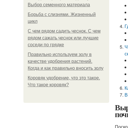
Выбор семенного материала
Борьба с слизнями. Жизненный
цикл
Г
С чем рядом садить чеснок. С чем
рядом сажать чеснок или лучшие
соседи по грядке
Ч
с
Правильно используем золу в
качестве удобрения растений.
Когда и как правильно вносить золу
Коровяк удобрение, что это такое.
Что такое коровяк?
К
В
Выр
поч
Поско