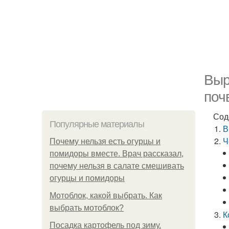
Выр
поч
Сод
Популярные материалы
В
Ч
Почему нельзя есть огурцы и
помидоры вместе. Врач рассказал,
почему нельзя в салате смешивать
огурцы и помидоры
Мотоблок, какой выбрать. Как
выбрать мотоблок?
К
Посадка картофель под зиму.