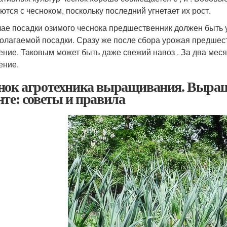
ются с чесноком, поскольку последний угнетает их рост.
чае посадки озимого чеснока предшественник должен быть у
олагаемой посадки. Сразу же после сбора урожая предшест
ение. Таковым может быть даже свежий навоз . За два меся
ение.
нок агротехника выращивания. Выращ
нте: советы и правила