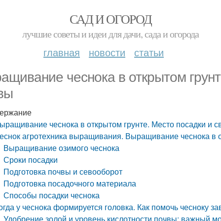
САД И ОГОРОД
лучшие советы и идеи для дачи, сада и огорода
главная
новости
статьи
ащивание чеснока в открытом грунт
вы
ержание
ыращивание чеснока в открытом грунте. Место посадки и с
еснок агротехника выращивания. Выращивание чеснока в о
Выращивание озимого чеснока
Сроки посадки
Подготовка почвы и севооборот
Подготовка посадочного материала
Способы посадки чеснока
огда у чеснока формируется головка. Как помочь чесноку за
Удобрение золой и уровень кислотности почвы: важный м