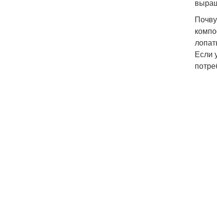
выращ
Почву
компо
лопат
Если 
потре