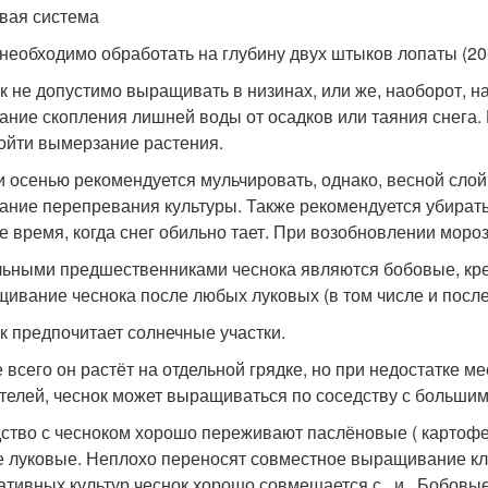
вая система
 необходимо обработать на глубину двух штыков лопаты (20-
к не допустимо выращивать в низинах, или же, наоборот, н
ание скопления лишней воды от осадков или таяния снега. 
ойти вымерзание растения.
и осенью рекомендуется мульчировать, однако, весной слой 
ание перепревания культуры. Также рекомендуется убирать
е время, когда снег обильно тает. При возобновлении моро
ьными предшественниками чеснока являются бобовые, кре
ивание чеснока после любых луковых (в том числе и после 
к предпочитает солнечные участки.
 всего он растёт на отдельной грядке, но при недостатке ме
телей, чеснок может выращиваться по соседству с большим
ство с чесноком хорошо переживают паслёновые ( картофель 
е луковые. Неплохо переносят совместное выращивание клуб
ативных культур чеснок хорошо совмещается с , и . Бобовые 