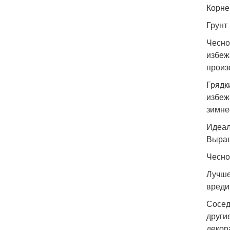
Корне
Грунт
Чесно
избеж
произ
Грядк
избеж
зимне
Идеал
Выращ
Чесно
Лучше
вреди
Сосед
други
декор