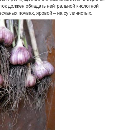
асток должен обладать нейтральной кислотной
есчаных почвах, яровой – на суглинистых.