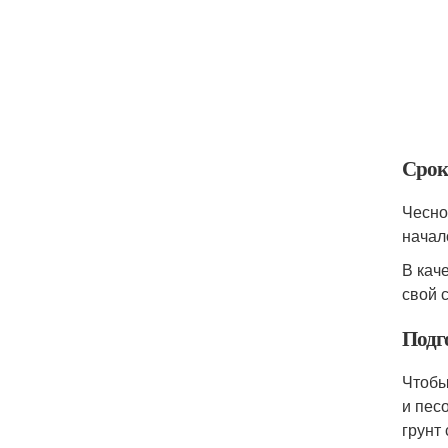
Срок
Чесно
начал
В кач
свой 
Подг
Чтобы
и пес
грунт