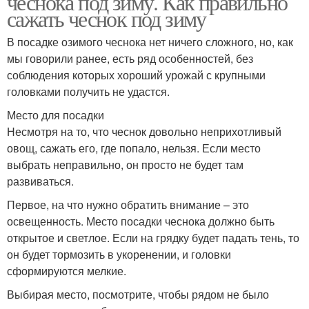
чеснока под зиму. Как правильно
сажать чеснок под зиму
В посадке озимого чеснока нет ничего сложного, но, как
мы говорили ранее, есть ряд особенностей, без
Места под грядку
Правильная посадка
соблюдения которых хороший урожай с крупными
головками получить не удастся.
Место для посадки
Несмотря на то, что чеснок довольно неприхотливый
Осенний посадка
Успешная посадка
овощ, сажать его, где попало, нельзя. Если место
выбрать неправильно, он просто не будет там
развиваться.
Первое, на что нужно обратить внимание – это
Советы по посадке
Розы до посадки
освещенность. Место посадки чеснока должно быть
открытое и светлое. Если на грядку будет падать тень, то
он будет тормозить в укоренении, и головки
сформируются мелкие.
Розы к посадке
Выбирая место, посмотрите, чтобы рядом не было