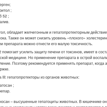
ерген;
итол ;
 52 ;
алив.
ол, обладает желчегонным и гепатопротекторным действием
ока. Также он может снизить уровень «плохого» холестерин
м препарата можно отнести его малую токсичность.
2 помогает усилить защиту печени от токсинов, имеет в со
ской медицине. Но применение препарата в острой воспал
ление. Поэтому рекомендуется применять препарат, когда а
ржке.
а III: гепатопротекторы из органов животных:
атосан ;
епар.
носан – высушенные гепатоциты животных. В кишечнике он