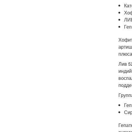
Кат
Хоф
ЛИВ
Геп
Хофит
артиш
плюса
Лив 5
индий
воспа
подде
Групп
Геп
Сир
Гепат