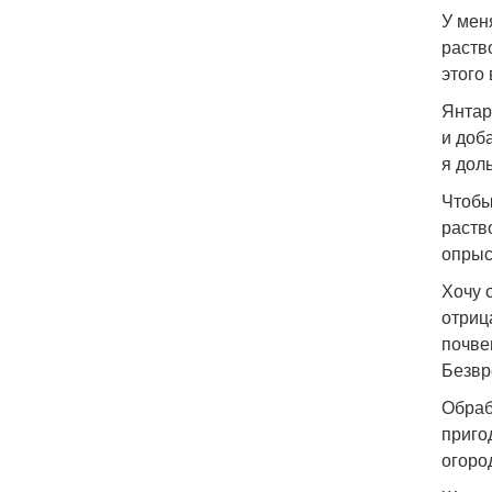
У мен
раств
этого
Янтар
и доб
я дол
Чтобы
раств
опрыс
Хочу 
отриц
почве
Безвр
Обраб
приго
огоро