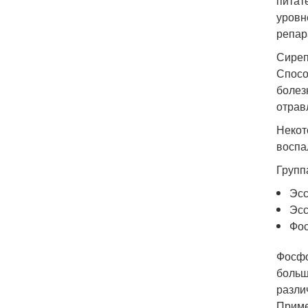
питат
уровн
репар
Сиреп
Спосо
болез
отрав
Некот
воспа
Групп
Эсс
Эсс
Фос
Фосфо
больш
разли
Приме