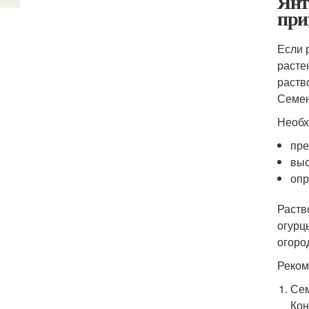
Янт
при
Если 
расте
раств
Семен
Необх
пре
выс
опр
Раств
огурц
огоро
Реком
Сем
Кон