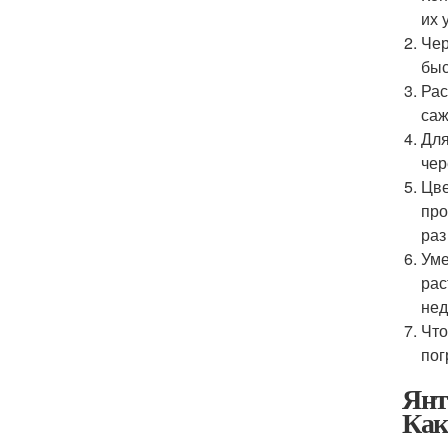
их 
Чер
быс
Рас
саж
Для
чер
Цве
про
раз
Уме
рас
нед
Что
пог
Янт
Как