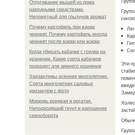
Групп
Отпугивание мышей из дома
народными средствами.
Групп
Неприятный для грызунов аромат
синте
Почему картофель при варке
Лег
чернеет. Почему картофель иногда
Кар
чернеет после варки или жарки
Геп
Сил
Когда убирать кабачки с грядки на
хранение. Какие сорта кабачков
Эти п
подходят для зимнего хранения
стаби
Хризантемы осенние многолетние.
помоч
Сорта многолетних садовых
введе
хризантем с фото
Замед
Морковь корявая и рогатая.
Холес
Неподходящий грунт и нарушение
засто
севооборота
Обычн
Групп