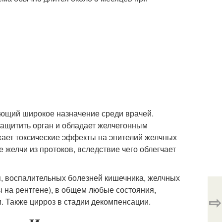
еющий широкое назначение среди врачей.
защитить орган и обладает желчегонным
жает токсические эффекты на эпителий желчных
 желчи из протоков, вследствие чего облегчает
, воспалительных болезней кишечника, желчных
 на рентгене), в общем любые состояния,
⇨
и. Также цирроз в стадии декомпенсации.