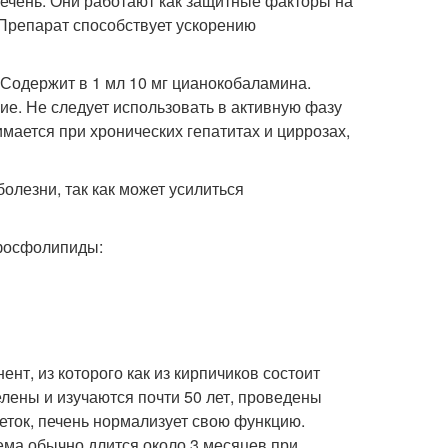
ечень. Они работают как защитные факторы на
 Препарат способствует ускорению
. Содержит в 1 мл 10 мг цианокобаламина.
е. Не следует использовать в активную фазу
мается при хронических гепатитах и циррозах,
олезни, так как может усилиться
 фосфолипиды:
т, из которого как из кирпичиков состоит
лены и изучаются почти 50 лет, проведены
ток, печень нормализует свою функцию.
ема обычно длится около 3 месяцев при