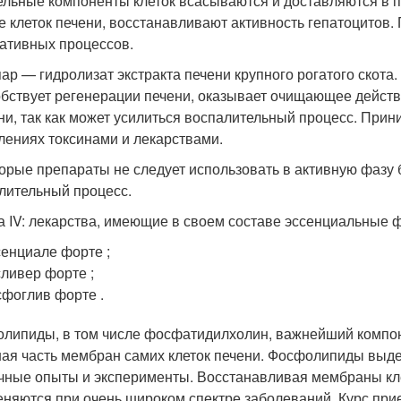
ельные компоненты клеток всасываются и доставляются в п
е клеток печени, восстанавливают активность гепатоцитов.
ативных процессов.
ар — гидролизат экстракта печени крупного рогатого скота
бствует регенерации печени, оказывает очищающее действи
ни, так как может усилиться воспалительный процесс. Прини
лениях токсинами и лекарствами.
орые препараты не следует использовать в активную фазу б
лительный процесс.
а IV: лекарства, имеющие в своем составе эссенциальные
енциале форте ;
ливер форте ;
фоглив форте .
липиды, в том числе фосфатидилхолин, важнейший компонен
ая часть мембран самих клеток печени. Фосфолипиды выде
чные опыты и эксперименты. Восстанавливая мембраны кле
няются при очень широком спектре заболеваний. Курс при