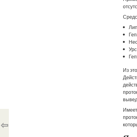
отсут
Средс
Лип
Геп
Нес
Урс
Геп
Из эт
Дейст
дейст
прото
вывед
Имеет
прото
⇦
котор