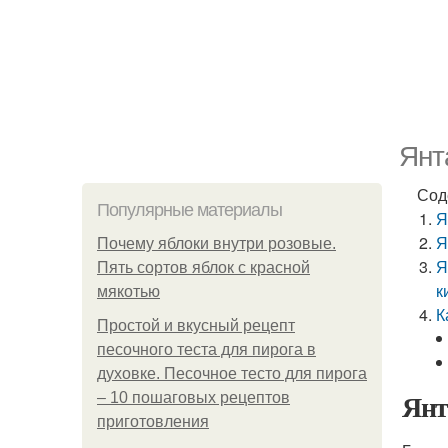
Янт
Сод
Популярные материалы
Я
Я
Почему яблоки внутри розовые.
Я
Пять сортов яблок с красной
к
мякотью
К
Простой и вкусный рецепт
песочного теста для пирога в
духовке. Песочное тесто для пирога
Янт
– 10 пошаговых рецептов
приготовления