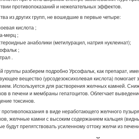
ствии противопоказаний и нежелательных эффектов.
тва из других групп, не вошедшие в первые четыре:
оевая кислота ;
а-мерц ;
тероидные анаболики (метилурацил, натрия нуклеинат);
офальк ;
трал .
ой группы разберем подробно Урсофальк, как препарат, им
вующее вещество (урсодезоксихолевая кислота) помогает 
вием. Используется для растворения желчных камней. Сни
ков в печени и мембраны гепатоцитов. Облегчает выведение
ение токсинов.
 противопоказания в виде неработающего желчного пузыря
ков, желчные камни с высоким содержанием кальция (видны
ые будут препятствовать усиленному оттоку желчи из печен