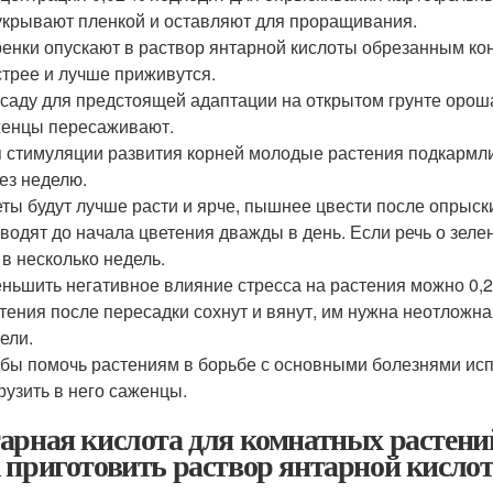
укрывают пленкой и оставляют для проращивания.
енки опускают в раствор янтарной кислоты обрезанным ко
трее и лучше приживутся.
саду для предстоящей адаптации на открытом грунте орош
енцы пересаживают.
 стимуляции развития корней молодые растения подкармли
ез неделю.
ты будут лучше расти и ярче, пышнее цвести после опрыск
водят до начала цветения дважды в день. Если речь о зелен
 в несколько недель.
ньшить негативное влияние стресса на растения можно 0,
тения после пересадки сохнут и вянут, им нужна неотложн
ели.
бы помочь растениям в борьбе с основными болезнями испо
рузить в него саженцы.
арная кислота для комнатных растений
 приготовить раствор янтарной кисло