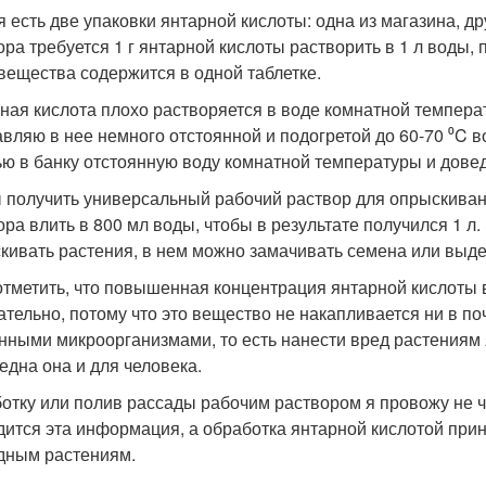
я есть две упаковки янтарной кислоты: одна из магазина, д
ора требуется 1 г янтарной кислоты растворить в 1 л воды,
 вещества содержится в одной таблетке.
ная кислота плохо растворяется в воде комнатной температ
авляю в нее немного отстоянной и подогретой до 60-70 ⁰C в
ью в банку отстоянную воду комнатной температуры и довед
 получить универсальный рабочий раствор для опрыскивани
ора влить в 800 мл воды, чтобы в результате получился 1 л
кивать растения, в нем можно замачивать семена или выд
отметить, что повышенная концентрация янтарной кислоты 
ательно, потому что это вещество не накапливается ни в по
нными микроорганизмами, то есть нанести вред растениям 
една она и для человека.
отку или полив рассады рабочим раствором я провожу не ча
дится эта информация, а обработка янтарной кислотой при
дным растениям.