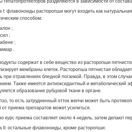
ы гепатопротекторов разделяются в зависимости от состава
а I: флавоноиды расторопши могут входить как натуральная
тическим способом:
алон ;
сил ;
абене ;
имар .
родукты содержат в себе вещество из расторопши пятнисто
лизирует мембраны клеток. Расторопша пятнистая обладае
ь при отравлениях бледной поганкой. Правда, в этом слу
нием. Также имеется антиоксидантный и метаболический эф
ляется образование рубцовой ткани в органе.
таз, то есть затрудненный отток желчи может быть противоп
й от приема препаратов может усилиться.
о курс приема составляет около 4 недель, затем делают пе
а II: остальные флавоноиды, кроме расторопши: