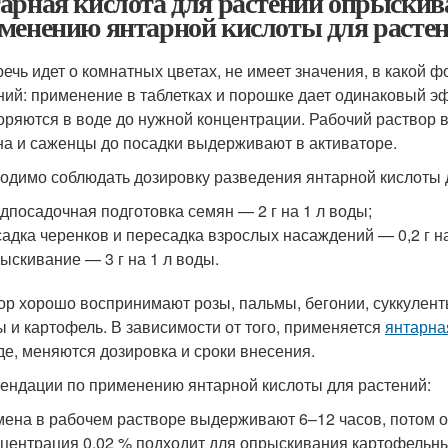
арная кислота для растений опрыскив
менению янтарной кислоты для расте
речь идет о комнатных цветах, не имеет значения, в какой 
ний: применение в таблетках и порошке дает одинаковый э
оряются в воде до нужной концентрации. Рабочий раствор 
а и саженцы до посадки выдерживают в активаторе.
одимо соблюдать дозировку разведения янтарной кислоты 
дпосадочная подготовка семян — 2 г на 1 л воды;
адка черенков и пересадка взрослых насаждений — 0,2 г на
ыскивание — 3 г на 1 л воды.
ор хорошо воспринимают розы, пальмы, бегонии, суккулент
ы и картофель. В зависимости от того, применяется
янтарна
де, меняются дозировка и сроки внесения.
ендации по применению янтарной кислоты для растений:
ена в рабочем растворе выдерживают 6–12 часов, потом о
центрация 0,02 % подходит для опрыскивания картофельных