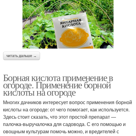
Кислота против
Кислота в медицине
паразитов
Приманки с борной
Кислота от муравьев
читать дальше →
кислотой
Борная кислота применение в
огороде. Применение борной
Кислота для муравьёв
кислоты на огороде
Многих дачников интересует вопрос применения борной
кислоты на огороде: от чего помогает, как используется.
Здесь стоит сказать, что этот простой препарат —
палочка-выручалочка для садовода. С его помощью и
овощным культурам помочь можно, и вредителей с