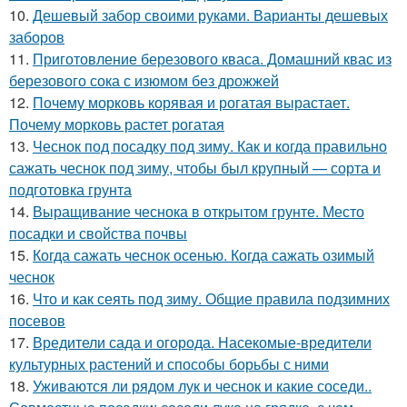
10.
Дешевый забор своими руками. Варианты дешевых
заборов
11.
Приготовление березового кваса. Домашний квас из
березового сока с изюмом без дрожжей
12.
Почему морковь корявая и рогатая вырастает.
Почему морковь растет рогатая
13.
Чеснок под посадку под зиму. Как и когда правильно
сажать чеснок под зиму, чтобы был крупный — сорта и
подготовка грунта
14.
Выращивание чеснока в открытом грунте. Место
посадки и свойства почвы
15.
Когда сажать чеснок осенью. Когда сажать озимый
чеснок
16.
Что и как сеять под зиму. Общие правила подзимних
посевов
17.
Вредители сада и огорода. Насекомые-вредители
культурных растений и способы борьбы с ними
18.
Уживаются ли рядом лук и чеснок и какие соседи..