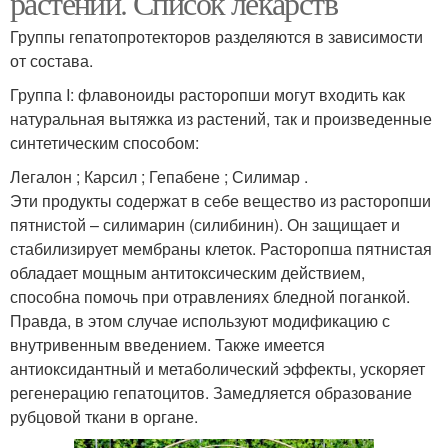
растений. Список лекарств
Группы гепатопротекторов разделяются в зависимости
от состава.
Кислоты на огороде
Кислота для овощных и
Группа I: флавоноиды расторопши могут входить как
натуральная вытяжка из растений, так и произведенные
синтетическим способом:
Легалон ; Карсил ; Гепабене ; Силимар .
Кислота для капусты
Кислота для огурцов
Эти продукты содержат в себе вещество из расторопши
пятнистой – силимарин (силибинин). Он защищает и
стабилизирует мембраны клеток. Расторопша пятнистая
обладает мощным антитоксическим действием,
Кислота для
способна помочь при отравлениях бледной поганкой.
Кислоты для огурцов
опрыскивания
Правда, в этом случае используют модификацию с
внутривенным введением. Также имеется
антиоксидантный и метаболический эффекты, ускоряет
регенерацию гепатоцитов. Замедляется образование
Кислоты для кожи
Кислота от прыщей
рубцовой ткани в органе.