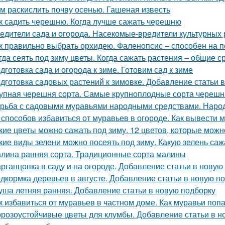
м раскислить почву осенью. Гашеная известь
к садить черешню. Когда лучше сажать черешню
едители сада и огорода. Насекомые-вредители культурных 
к правильно выбрать орхидею. Фаленопсис – способен на 
гда сеять под зиму цветы. Когда сажать растения – общие с
дготовка сада и огорода к зиме. Готовим сад к зиме
дготовка садовых растений к зимовке. Добавление статьи 
упная черешня сорта. Самые крупноплодные сорта черешн
рьба с садовыми муравьями народными средствами. Наро
 способов избавиться от муравьев в огороде. Как вывести м
кие цветы можно сажать под зиму. 12 цветов, которые можн
кие виды зелени можно посеять под зиму. Какую зелень саж
лина ранняя сорта. Традиционные сорта малины
рганцовка в саду и на огороде. Добавление статьи в новую
дкормка деревьев в августе. Добавление статьи в новую п
уша летняя ранняя. Добавление статьи в новую подборку
к избавиться от муравьев в частном доме. Как муравьи поп
розоустойчивые цветы для клумбы. Добавление статьи в н