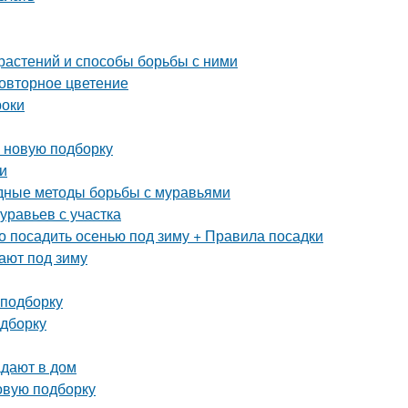
растений и способы борьбы с ними
повторное цветение
роки
в новую подборку
и
дные методы борьбы с муравьями
уравьев с участка
о посадить осенью под зиму + Правила посадки
ают под зиму
 подборку
одборку
адают в дом
овую подборку