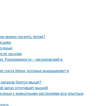
ков можно посеять летом?
осадки
 осенью
осле засолки
и. Разновидности – органический и
ие сорта яблок, которые выращивают в
х запахов боятся мыши?
ой запах отпугивает мышей
 осенью с комнатными растениями все опытные
елать