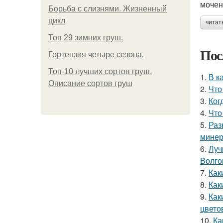
мочен
Борьба с слизнями. Жизненный
цикл
читат
Топ 29 зимних груш.
Пос
Гортензия четыре сезона.
Топ-10 лучших сортов груш.
1.
В к
Описание сортов груш
2.
Что
3.
Ког
4.
Что
5.
Раз
минер
6.
Луч
Волго
7.
Как
8.
Как
9.
Как
цвето
10.
Ка