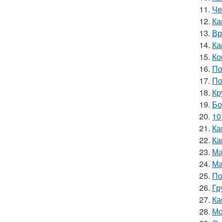
11.
Че
12.
Ка
13.
Вр
14.
Ка
15.
Ко
16.
По
17.
По
18.
Кр
19.
Бо
20.
10
21.
Ка
22.
Ка
23.
Ма
24.
Ма
25.
По
26.
Гр
27.
Ка
28.
Мо