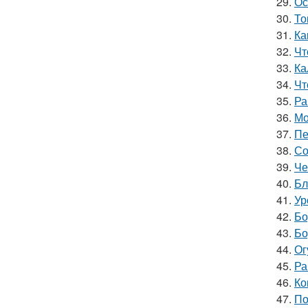
29.
Ос
30.
То
31.
Ка
32.
Чт
33.
Ка
34.
Чт
35.
Ра
36.
Мо
37.
Пе
38.
Со
39.
Че
40.
Бл
41.
Ур
42.
Бо
43.
Бо
44.
Ог
45.
Ра
46.
Ко
47.
По