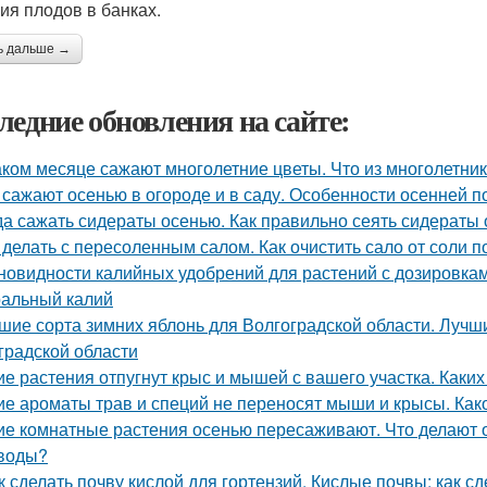
ия плодов в банках.
ь дальше →
ледние обновления на сайте:
аком месяце сажают многолетние цветы. Что из многолетни
 сажают осенью в огороде и в саду. Особенности осенней п
да сажать сидераты осенью. Как правильно сеять сидераты
 делать с пересоленным салом. Как очистить сало от соли п
новидности калийных удобрений для растений с дозировкам
альный калий
шие сорта зимних яблонь для Волгоградской области. Лучш
градской области
ие растения отпугнут крыс и мышей с вашего участка. Каки
ие ароматы трав и специй не переносят мыши и крысы. Как
ие комнатные растения осенью пересаживают. Что делают
воды?
к сделать почву кислой для гортензий. Кислые почвы: как сд