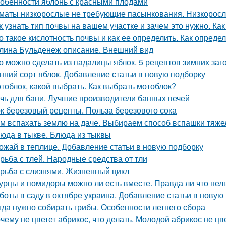
обенности яблонь с красными плодами
маты низкорослые не требующие пасынкования. Низкорос
к узнать тип почвы на вашем участке и зачем это нужно. Ка
о такое кислотность почвы и как ее определить. Как опред
лина Бульденеж описание. Внешний вид
о можно сделать из падалицы яблок. 5 рецептов зимних заг
нний сорт яблок. Добавление статьи в новую подборку
тоблок, какой выбрать. Как выбрать мотоблок?
чь для бани. Лучшие производители банных печей
к березовый рецепты. Польза березового сока
м вспахать землю на даче. Выбираем способ вспашки тяже
юда в тыкве. Блюда из тыквы
ожай в теплице. Добавление статьи в новую подборку
рьба с тлей. Народные средства от тли
рьба с слизнями. Жизненный цикл
урцы и помидоры можно ли есть вместе. Правда ли что нел
боты в саду в октябре украина. Добавление статьи в новую
гда нужно собирать грибы. Особенности летнего сбора
чему не цветет абрикос, что делать. Молодой абрикос не цве