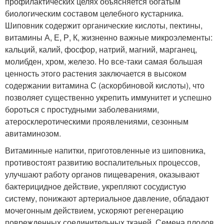
профилактических целях объясняется богатым
биологическим составом целебного кустарника.
Шиповник содержит органические кислоты, пектины,
витамины А, Е, Р, К, жизненно важные микроэлементы:
кальций, калий, фосфор, натрий, магний, марганец,
молибден, хром, железо. Но все-таки самая большая
ценность этого растения заключается в высоком
содержании витамина С (аскорбиновой кислоты), что
позволяет существенно укрепить иммунитет и успешно
бороться с простудными заболеваниями,
атеросклеротическими проявлениями, сезонным
авитаминозом.
Витаминные напитки, приготовленные из шиповника,
противостоят развитию воспалительных процессов,
улучшают работу органов пищеварения, оказывают
бактерицидное действие, укрепляют сосудистую
систему, понижают артериальное давление, обладают
мочегонным действием, ускоряют регенерацию
поврежденных соединительных тканей. Семена плодов