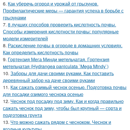
6.
Как уберечь огород и урожай от грызунов.
Профилактические меры — гарантия успеха в борьбе с
грызунами
7.
8 лучших способов проверить кислотность почвы.
Способы измерения кислотности почвы: популярные
модели измерителей
8.
Раскисление почвы в огороде в домашних условиях.
Как определить кислотность почвы
9.
Гортензия Мега Минди метельчатая. Гортензия
метельчатая (Hydrangea paniculata `Mega Mindy`)
10.
Заборы для дачи своими руками. Как поставить
деревянный забор на даче своими руками
11.
Как сажать озимый чеснок осенью. Подготовка почвы
для посадки озимого чеснока осенью
12.
Чеснок под посадку под зиму. Как и когда правильно
сажать чеснок под зиму, чтобы был крупный — сорта и
подготовка грунта
13.
Что можно сажать рядом с чесноком. Чеснок и
ягодные культуры