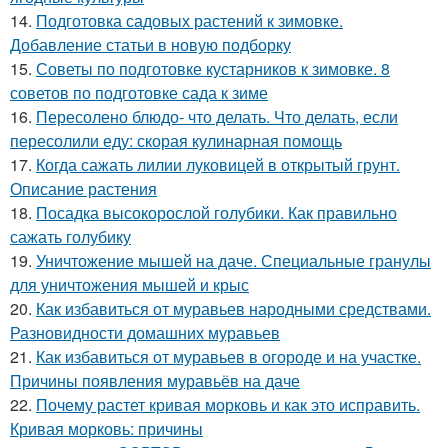
14.
Подготовка садовых растений к зимовке.
Добавление статьи в новую подборку
15.
Советы по подготовке кустарников к зимовке. 8
советов по подготовке сада к зиме
16.
Пересолено блюдо- что делать. Что делать, если
пересолили еду: скорая кулинарная помощь
17.
Когда сажать лилии луковицей в открытый грунт.
Описание растения
18.
Посадка высокорослой голубики. Как правильно
сажать голубику
19.
Уничтожение мышей на даче. Специальные гранулы
для уничтожения мышей и крыс
20.
Как избавиться от муравьев народными средствами.
Разновидности домашних муравьев
21.
Как избавиться от муравьев в огороде и на участке.
Причины появления муравьёв на даче
22.
Почему растет кривая морковь и как это исправить.
Кривая морковь: причины