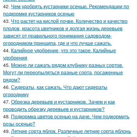
42.
Чем удобрять кустарники осенью. Рекомендации по
подкормке кустарников осенью
43.
Что растет на кислой почве. Количество и качество
плодов, красота цветников и долгая жизнь деревьев
зависят от правильного понимания садоводом-
огородником принципа, где и что лучше сажать.
44.
Калийное удобрение, что это такое. Калийные
удобрения
45.
Можно ли сажать рядом клубнику разных сортов.
Могут ли переопыляться разные сорта, посаженные
рядом?
46.
Сидераты, как сажать. Что дают сидераты
огороднику
47.
Обрезка деревьев и кустарников. Зачем и как
проводить обрезку деревьев и кустарников?
48.
Подкормка цветов осенью на даче. Чем подкормить
розы осенью?
49.
Летние сорта яблок. Различные летние сорта яблонь