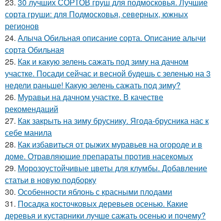
23.
30 лучших СОРТОВ груш для подмосковья. Лучшие
сорта груши: для Подмосковья, северных, южных
регионов
24.
Алыча Обильная описание сорта. Описание алычи
сорта Обильная
25.
Как и какую зелень сажать под зиму на дачном
участке. Посади сейчас и весной будешь с зеленью на 3
недели раньше! Какую зелень сажать под зиму?
26.
Муравьи на дачном участке. В качестве
рекомендаций
27.
Как закрыть на зиму бруснику. Ягода-брусника нас к
себе манила
28.
Как избавиться от рыжих муравьев на огороде и в
доме. Отравляющие препараты против насекомых
29.
Морозоустойчивые цветы для клумбы. Добавление
статьи в новую подборку
30.
Особенности яблонь с красными плодами
31.
Посадка косточковых деревьев осенью. Какие
деревья и кустарники лучше сажать осенью и почему?