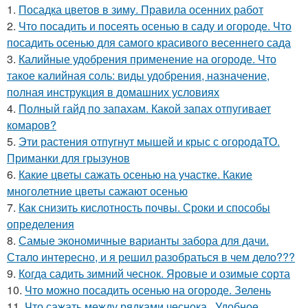
1.
Посадка цветов в зиму. Правила осенних работ
2.
Что посадить и посеять осенью в саду и огороде. Что
посадить осенью для самого красивого весеннего сада
3.
Калийные удобрения применение на огороде. Что
такое калийная соль: виды удобрения, назначение,
полная инструкция в домашних условиях
4.
Полный гайд по запахам. Какой запах отпугивает
комаров?
5.
Эти растения отпугнут мышей и крыс с огородаТО.
Приманки для грызунов
6.
Какие цветы сажать осенью на участке. Какие
многолетние цветы сажают осенью
7.
Как снизить кислотность почвы. Сроки и способы
определения
8.
Самые экономичные варианты забора для дачи.
Стало интересно, и я решил разобраться в чем дело???
9.
Когда садить зимний чеснок. Яровые и озимые сорта
10.
Что можно посадить осенью на огороде. Зелень
11.
Что сажать между рядками чеснока.. Удобное