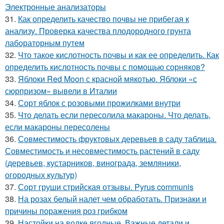
Электронные анализаторы
31.
Как определить качество почвы не прибегая к
анализу. Проверка качества плодородного грунта
лабораторным путем
32.
Что такое кислотность почвы и как ее определить. Как
определить кислотность почвы с помощью сорняков?
33.
Яблоки Red Moon с красной мякотью. Яблоки «с
сюрпризом» вывели в Италии
34.
Сорт яблок с розовыми прожилками внутри
35.
Что делать если пересолила макароны. Что делать,
если макароны пересолены
36.
Совместимость фруктовых деревьев в саду таблица.
Совместимость и несовместимость растений в саду
(деревьев, кустарников, винограда, земляники,
огородных культур)
37.
Сорт груши стрийская отзывы. Pyrus communis
38.
На розах белый налет чем обработать. Признаки и
причины поражения роз грибком
39.
Настойки на водке ягодные. Важные детали и