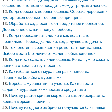
соседство: что можно посадить между грядками чеснока
12.
Когда обрезать деревья осенью. Обрезка деревьев и
кустарников осенью – основные принципы
13.
Обработка сада осенью от вредителей и болезней.
Добавление статьи в новую подборку
14.
Когда пересаживать лилии и как делать это
правильно. Пересадка лилий: когда лучше это делать
15.
Технология выращивания ремонтантной малины.
Выбор места В отличие от малины обыкновенной
16.
Когда и как сажать лилии осенью. Когда нужно сажать
лилии в открытый грунт осенью
17.
Как избавиться от муравьев раз и навсегда.
Принципы борьбы с муравьями
18.
Борьба с муравьями на участке. Как вывести
садовых муравьев химическими средствами
19.
Почему растет кривая морковь и как это исправить.
Кривая морковь: причины
20.
Почему из одного эмбриона получаются близняшки