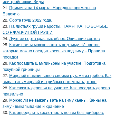
или тройняшки. Виды
21.
Приметы на 14 марта. Народные приметы на
Евдокию
22.
Сорта груш 2022 года.
23.
На листьях груши наросты. ПАМЯТКА ПО БОРЬБЕ
СО РЖАВЧИНОЙ ГРУШИ
24.
Лучшие сорта красных яблок. Описание сортов
25.
Какие цветы можно сажать под зиму. 12 цветов,
которые можно посадить осенью под зиму + Правила
посадки
26.
Как посадить шампиньоны на участке. Подготовка
покупной грибницы
27.
Мицелий шампиньонов своими руками из грибов. Как
вырастить мицелий из грибных ножек на картоне
28.
Как сажать деревья на участке. Как посадить дерево
правильно
29.
Можно ли не выкапывать на зиму канны. Канны на
зиму - выкапывание и хранение
30.
Как определить кислотность почвы без приборов.