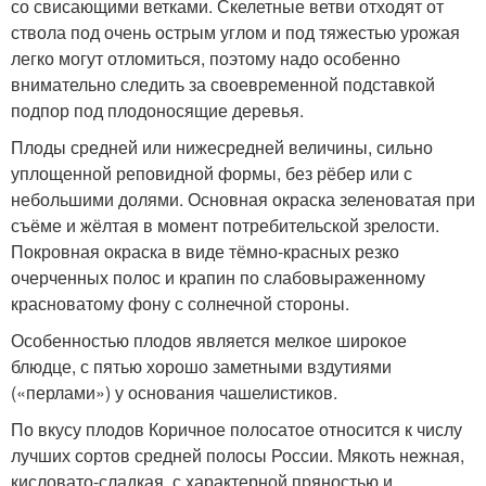
со свисающими ветками. Скелетные ветви отходят от
ствола под очень острым углом и под тяжестью урожая
легко могут отломиться, поэтому надо особенно
внимательно следить за своевременной подставкой
подпор под плодоносящие деревья.
Плоды средней или нижесредней величины, сильно
уплощенной реповидной формы, без рёбер или с
небольшими долями. Основная окраска зеленоватая при
съёме и жёлтая в момент потребительской зрелости.
Покровная окраска в виде тёмно-красных резко
очерченных полос и крапин по слабовыраженному
красноватому фону с солнечной стороны.
Особенностью плодов является мелкое широкое
блюдце, с пятью хорошо заметными вздутиями
(«перлами») у основания чашелистиков.
По вкусу плодов Коричное полосатое относится к числу
лучших сортов средней полосы России. Мякоть нежная,
кисловато-сладкая, с характерной пряностью и