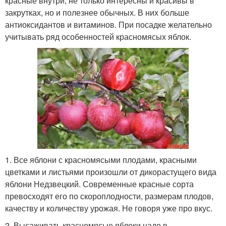
красные внутри, не только интересны и красивы в
закрутках, но и полезнее обычных. В них больше
антиоксидантов и витаминов. При посадке желательно
учитывать ряд особенностей красномясых яблок.
1. Все яблони с красномясыми плодами, красными
цветками и листьями произошли от дикорастущего вида
яблони Недзвецкий. Современные красные сорта
превосходят его по скороплодности, размерам плодов,
качеству и количеству урожая. Не говоря уже про вкус.
2. Высаживать красномясые яблоки надо в