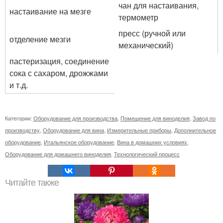
чан для настаивания,
настаивание на мезге
термометр
пресс (ручной или
отделение мезги
механический)
пастеризация, соединение
сока с сахаром, дрожжами
и т.д.
Категории:
Оборудование для производства
,
Помещение для виноделия
,
Завод по
производству
,
Оборудование для вина
,
Измерительные приборы
,
Дополнительное
оборудование
,
Итальянское оборудование
,
Вина в домашних условиях
,
Оборудование для домашнего виноделия
,
Технологический процесс
Читайте также