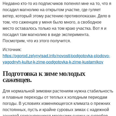
Недавно кто-то из подписчиков попенял мне на то, что я
посадил магнолию на открытом участке, где гуляет
ветер, который этому растению противопоказан. Дело в
том, что саженцев у меня было много, а свободное
место оставалось только на том краю участка. Вот я и
посадил там магнолию в виде эксперимента.
Посмотрим, что из этого получится.
Источник:
https://ogorod.zelynyjsad.info/novosti/podgotovka-plodovo-
yagodnyh-kultur-k-zime-podgotovka-k-zime-kustarnikov
Подготовка к зиме молодых
саженцев.
Для нормальной зимовки растениям нужна стабильность
и плавные переходы от теплых к холодным периодам
погоды. В условиях изменяющегося климата о прежних
постоянных, пусть и крайне суровых зимах с надежной
защитой сохраняющихся месяцами снежных сугробов