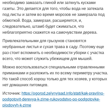
необходимо замазать глиной или заткнуть кусками
газеты. Это делается для того, чтобы вода не затекала
под листы и затем во время морозов не замерзала под
обмоткой. Вода, замерзая, расширяется, и,
следовательно, штамб будет сжиматься, что
неблагоприятно скажется на самочувствии дерева.
Привлекательными для грызунов становятся
неубранные листья и сухая трава в саду. Поэтому еще
раз стоит вспомнить о необходимости уборки с участка
всего, что может служить убежищем для мышей.
Можно воспользоваться специальными отравленными
приманками и разложить их по всему периметру участка.
Но такой способ хорош только для тех хозяев, у которых
нет домашних питомцев.
Источник:
https://ogorod.zelynyjsad.info/stati/kak-pravilno-
podgotovit-derevya-k-zime-rukovodstvo-po-podgotovke-
plodovyh-k-zime