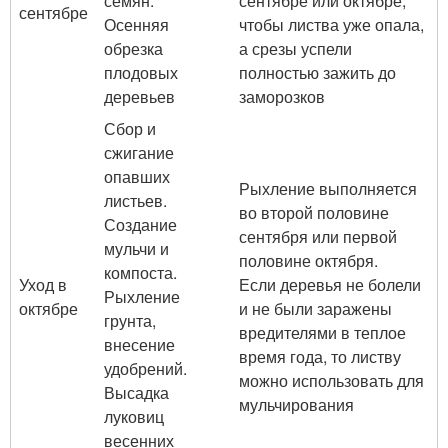
семян.
сентябре или октябре,
сентябре
Осенняя
чтобы листва уже опала,
обрезка
а срезы успели
плодовых
полностью зажить до
деревьев
заморозков
Сбор и
сжигание
опавших
Рыхление выполняется
листьев.
во второй половине
Создание
сентября или первой
мульчи и
половине октября.
компоста.
Уход в
Если деревья не болели
Рыхление
октябре
и не были заражены
грунта,
вредителями в теплое
внесение
время года, то листву
удобрений.
можно использовать для
Высадка
мульчирования
луковиц
весенних