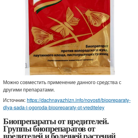
Можно совместить применение данного средства с
другими препаратами.
Источник:
https://dachnayazhizn.info/novosti/biopreparaty-
dlya-sada-i-ogoroda-biopreparaty-ot-vrediteley
Биопрепараты от вредителей.
Группы биопрепаратов от
вредителей и болезней растений