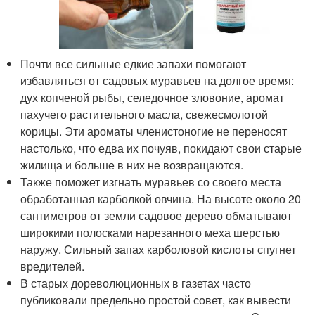
Почти все сильные едкие запахи помогают
избавляться от садовых муравьев на долгое время:
дух копченой рыбы, селедочное зловоние, аромат
пахучего растительного масла, свежесмолотой
корицы. Эти ароматы членистоногие не переносят
настолько, что едва их почуяв, покидают свои старые
жилища и больше в них не возвращаются.
Также поможет изгнать муравьев со своего места
обработанная карболкой овчина. На высоте около 20
сантиметров от земли садовое дерево обматывают
широкими полосками нарезанного меха шерстью
наружу. Сильный запах карболовой кислоты спугнет
вредителей.
В старых дореволюционных в газетах часто
публиковали предельно простой совет, как вывести