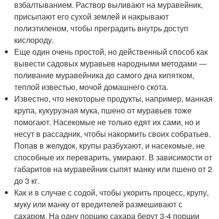
взбалтыванием. Раствор выливают на муравейник,
присыпают его сухой землей и накрывают
полиэтиленом, чтобы преградить внутрь доступ
кислороду.
Еще один очень простой, но действенный способ как
вывести садовых муравьев народными методами ―
поливание муравейника до самого дна кипятком,
теплой известью, мочой домашнего скота.
Известно, что некоторые продукты, например, манная
крупа, кукурузная мука, пшено от муравьев тоже
помогают. Насекомые не только едят их сами, но и
несут в рассадник, чтобы накормить своих собратьев.
Попав в желудок, крупы разбухают, и насекомые, не
способные их переварить, умирают. В зависимости от
габаритов на муравейник сыпят манку или пшено от 2
до 3 кг.
Как и в случае с содой, чтобы укорить процесс, крупу,
муку или манку от вредителей размешивают с
сахаром. На одну порцию сахара берут 3-4 порции