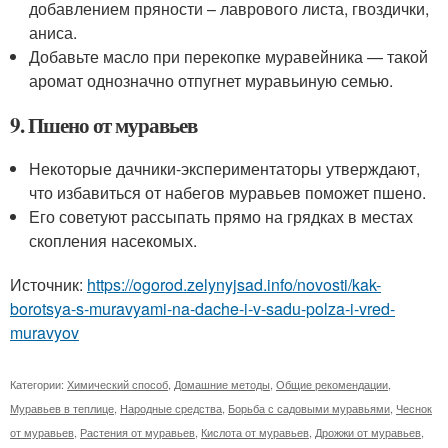
добавлением пряности – лаврового листа, гвоздички,
аниса.
Добавьте масло при перекопке муравейника — такой
аромат однозначно отпугнет муравьиную семью.
9. Пшено от муравьев
Некоторые дачники-экспериментаторы утверждают,
что избавиться от набегов муравьев поможет пшено.
Его советуют рассыпать прямо на грядках в местах
скопления насекомых.
Источник:
https://ogorod.zelynyjsad.info/novosti/kak-
borotsya-s-muravyami-na-dache-i-v-sadu-polza-i-vred-
muravyov
Категории:
Химический способ
,
Домашние методы
,
Общие рекомендации
,
Муравьев в теплице
,
Народные средства
,
Борьба с садовыми муравьями
,
Чеснок
от муравьев
,
Растения от муравьев
,
Кислота от муравьев
,
Дрожжи от муравьев
,