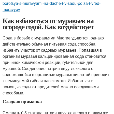
borotsya-s-muravyami-na-dache-i-v-sadu-polza-i-vred-
muravyov
Как избавиться от муравьев на
огороде содой. Как воздействует
Сода в борьбе с муравьями Многие удивятся, однако
действительно обычная питьевая сода способна
избавить участок от садовых муравьев. Попавшая в
организм муравья кальцинированная сода становится
причиной химической реакции, губительной для
мурашей. Соединение натрия двууглекислого с
содержащейся в организме муравья кислотой приводит
к неминуемой гибели насекомого. Избавиться с
помощью соды от вредителей можно следующими
способами.
Сладкая приманка
Смешать 0,5 стакана натрия двууглекислого с таким же