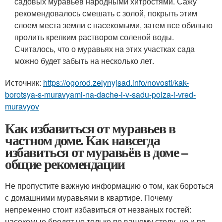
садовых муравьев народными хитростями. Сажу
рекомендовалось смешать с золой, покрыть этим
слоем места земли с насекомыми, затем все обильно
пролить крепким раствором соленой воды.
Считалось, что о муравьях на этих участках сада
можно будет забыть на несколько лет.
Источник:
https://ogorod.zelynyjsad.info/novosti/kak-
borotsya-s-muravyami-na-dache-i-v-sadu-polza-i-vred-
muravyov
Как избавиться от муравьев в
частном доме. Как навсегда
избавиться от муравьёв в доме –
общие рекомендации
Не пропустите важную информацию о том, как бороться
с домашними муравьями в квартире. Почему
непременно стоит избавиться от незваных гостей:
насекомые бродят не только по вашему столу, но и по