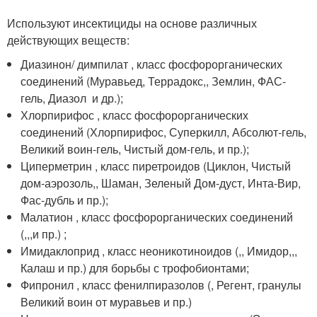
Используют инсектициды на основе различных
действующих веществ:
Диазинон/ димпилат , класс фосфорорганических
соединений (Муравьед, Террадокс,, Землин, ФАС-
гель, Диазол и др.);
Хлорпирифос , класс фосфорорганических
соединений (Хлорпирифос, Суперкилл, Абсолют-гель,
Великий воин-гель, Чистый дом-гель, и пр.);
Циперметрин , класс пиретроидов (Циклон, Чистый
дом-аэрозоль,, Шаман, Зеленый Дом-дуст, Инта-Вир,
Фас-дубль и пр.);
Малатион , класс фосфорорганических соединений
(,,,и пр.) ;
Имидаклоприд , класс неоникотиноидов (,, Имидор,,,
Калаш и пр.) для борьбы с трофобионтами;
Фипронил , класс фенилпиразолов (, Регент, гранулы
Великий воин от муравьев и пр.)