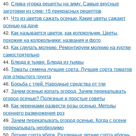
40.
Слива угорка рецепты на зиму. Самые вкусные
заготовки из слив: 15 прекрасных рецептов
41.
Что из цветов сажать осенью. Какие цветы сажают
осенью на даче
42.
Как называется цветок, как колокольчик. Цветы,
похожие на колокольчики: названия и фото
43.
Как сделать молнию. Ремонтируем молнию на куртке
самостоятельно
44.
Блюда в тыкве. Блюда из тыквы
45.
Томаты семена лучшие сорта. Лучшие сорта томатов
для открытого грунта
46.
Борьба с тлей. Народные средства от тли
47.
Зачем осенью копать огород. Зачем перекапывать
огород осенью? Полезные и простые советы
48.
Как черенками развести розы осенью. Методы
осеннего размножения роз
49.
Зачем перекапывать огород осенью. Когда с осени
перекапывать необходимо
50.
Летние сорта яблок. Различные летние сорта яблонь