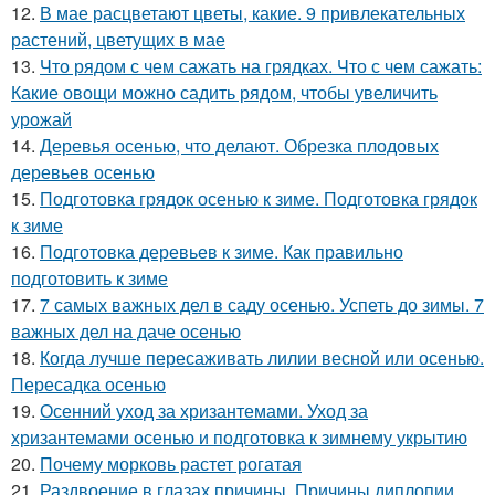
12.
В мае расцветают цветы, какие. 9 привлекательных
растений, цветущих в мае
13.
Что рядом с чем сажать на грядках. Что с чем сажать:
Какие овощи можно садить рядом, чтобы увеличить
урожай
14.
Деревья осенью, что делают. Обрезка плодовых
деревьев осенью
15.
Подготовка грядок осенью к зиме. Подготовка грядок
к зиме
16.
Подготовка деревьев к зиме. Как правильно
подготовить к зиме
17.
7 самых важных дел в саду осенью. Успеть до зимы. 7
важных дел на даче осенью
18.
Когда лучше пересаживать лилии весной или осенью.
Пересадка осенью
19.
Осенний уход за хризантемами. Уход за
хризантемами осенью и подготовка к зимнему укрытию
20.
Почему морковь растет рогатая
21.
Раздвоение в глазах причины. Причины диплопии