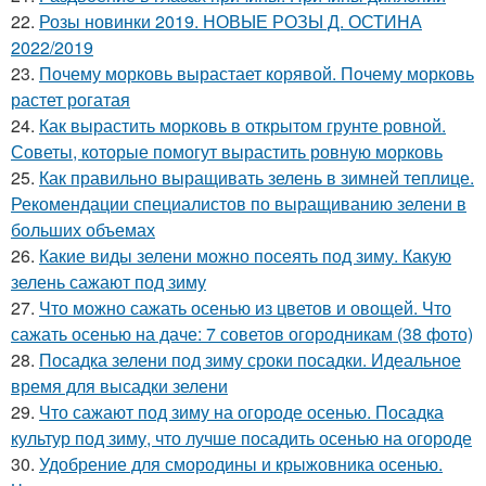
22.
Розы новинки 2019. НОВЫЕ РОЗЫ Д. ОСТИНА
2022/2019
23.
Почему морковь вырастает корявой. Почему морковь
растет рогатая
24.
Как вырастить морковь в открытом грунте ровной.
Советы, которые помогут вырастить ровную морковь
25.
Как правильно выращивать зелень в зимней теплице.
Рекомендации специалистов по выращиванию зелени в
больших объемах
26.
Какие виды зелени можно посеять под зиму. Какую
зелень сажают под зиму
27.
Что можно сажать осенью из цветов и овощей. Что
сажать осенью на даче: 7 советов огородникам (38 фото)
28.
Посадка зелени под зиму сроки посадки. Идеальное
время для высадки зелени
29.
Что сажают под зиму на огороде осенью. Посадка
культур под зиму, что лучше посадить осенью на огороде
30.
Удобрение для смородины и крыжовника осенью.