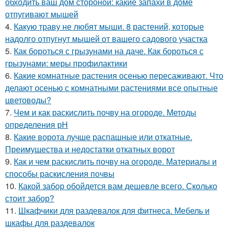
обходить ваш дом стороной: какие запахи в доме
отпугивают мышей
4.
Какую траву не любят мыши. 8 растений, которые
надолго отпугнут мышей от вашего садового участка
5.
Как бороться с грызунами на даче. Как бороться с
грызунами: меры профилактики
6.
Какие комнатные растения осенью пересаживают. Что
делают осенью с комнатными растениями все опытные
цветоводы?
7.
Чем и как раскислить почву на огороде. Методы
определения рН
8.
Какие ворота лучше распашные или откатные.
Преимущества и недостатки откатных ворот
9.
Как и чем раскислить почву на огороде. Материалы и
способы раскисления почвы
10.
Какой забор обойдется вам дешевле всего. Сколько
стоит забор?
11.
Шкафчики для раздевалок для фитнеса. Мебель и
шкафы для раздевалок