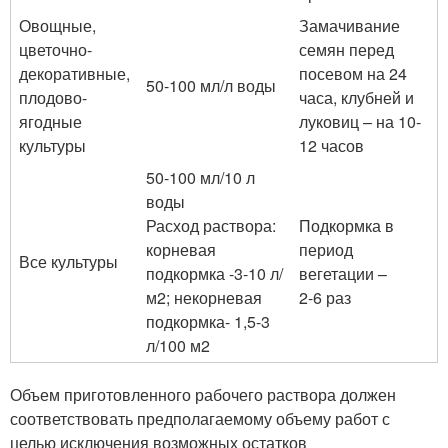
Овощные,
Замачивание
цветочно-
семян перед
декоративные,
посевом на 24
50-100 мл/л воды
плодово-
часа, клубней и
ягодные
луковиц – на 10-
культуры
12 часов
50-100 мл/10 л
воды
Расход раствора:
Подкормка в
корневая
период
Все культуры
подкормка -3-10 л/
вегетации –
м2; некорневая
2-6 раз
подкормка- 1,5-3
л/100 м2
Объем приготовленного рабочего раствора должен
соответствовать предполагаемому объему работ с
целью исключения возможных остатков