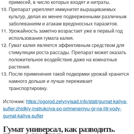
примесей, в число которых входят и нитраты.
Препарат укрепляет иммунитет выращиваемых
культур, делая их менее подверженными различным
заболеваниям и атакам вредоносных паразитов.
Урожайность заметно возрастает уже в первый год
использования гумата калия.
Гумат калия является эффективным средством для
стимуляции роста рассады. Препарат может оказать
положительное воздействие даже на комнатные
растения.
После применения такой подкормки урожай хранится
намного дольше и лучше переживает
транспортировку.
Источник:
https://ogorod.zelynyjsad.info/stati/gumat-kaliya-
sufler-zhidkiy-instrukciya-po-primeneniyu-gr-na-litr-vody-
gumat-kaliya-sufler
Гумат универсал, как разводить.