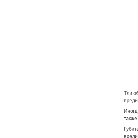
Тли о
вреди
Иногд
также
Губит
вреди