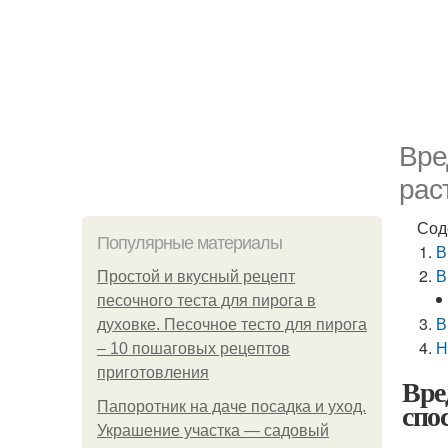
Вре
рас
Сод
Популярные материалы
В
В
Простой и вкусный рецепт
песочного теста для пирога в
В
духовке. Песочное тесто для пирога
Н
– 10 пошаговых рецептов
приготовления
Вре
спо
Папоротник на даче посадка и уход.
Украшение участка — садовый