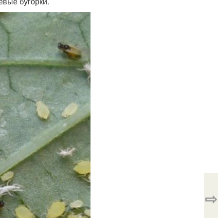
евые бугорки.
⇨