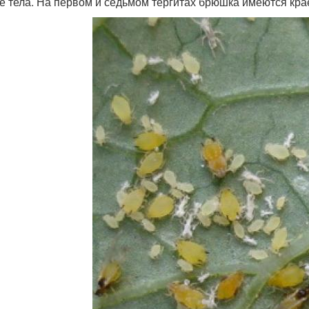
е тела. На первом и седьмом тергитах брюшка имеются кра