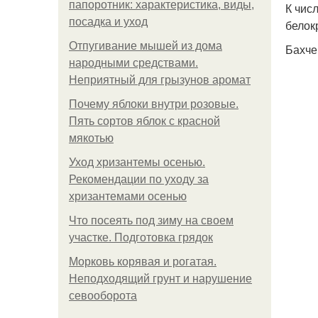
папоротник: характеристика, виды,
К чис
посадка и уход
белок
Отпугивание мышей из дома
Бахче
народными средствами.
Неприятный для грызунов аромат
Почему яблоки внутри розовые.
Пять сортов яблок с красной
мякотью
Уход хризантемы осенью.
Рекомендации по уходу за
хризантемами осенью
Что посеять под зиму на своем
участке. Подготовка грядок
Морковь корявая и рогатая.
Неподходящий грунт и нарушение
севооборота