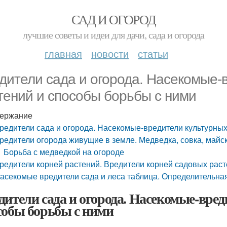
САД И ОГОРОД
лучшие советы и идеи для дачи, сада и огорода
главная
новости
статьи
дители сада и огорода. Насекомые-
тений и способы борьбы с ними
ержание
редители сада и огорода. Насекомые-вредители культурных
редители огорода живущие в земле. Медведка, совка, майс
Борьба с медведкой на огороде
редители корней растений. Вредители корней садовых рас
асекомые вредители сада и леса таблица. Определительна
дители сада и огорода. Насекомые-вре
собы борьбы с ними