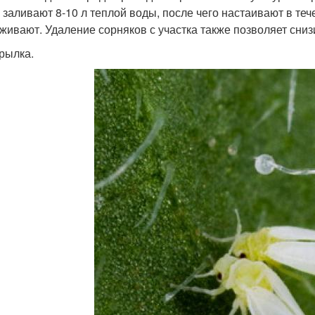
 заливают 8-10 л теплой воды, после чего настаивают в тече
живают. Удаление сорняков с участка также позволяет сниз
рылка.