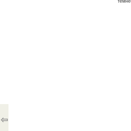
темне
⇦