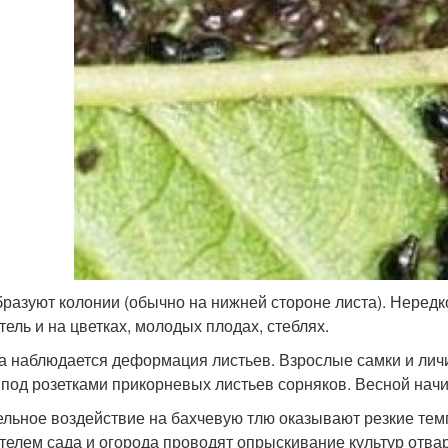
бразуют колонии (обычно на нижней стороне листа). Нередк
тель и на цветках, молодых плодах, стеблях.
а наблюдается деформация листьев. Взрослые самки и личи
 под розетками прикорневых листьев сорняков. Весной нач
ельное воздействие на бахчевую тлю оказывают резкие тем
телем сада и огорода проводят опрыскивание культур отвар