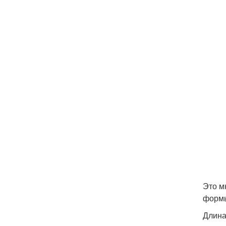
Это м
формы
Длина