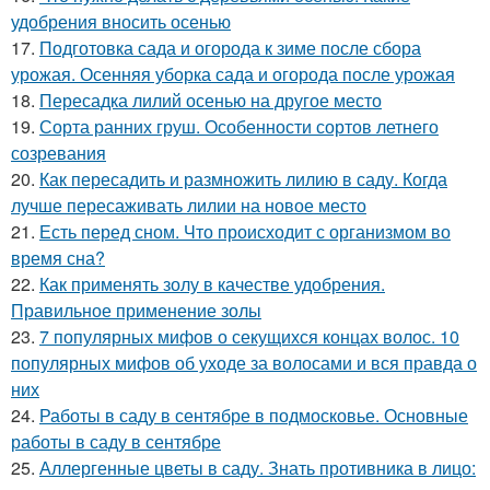
удобрения вносить осенью
17.
Подготовка сада и огорода к зиме после сбора
урожая. Осенняя уборка сада и огорода после урожая
18.
Пересадка лилий осенью на другое место
19.
Сорта ранних груш. Особенности сортов летнего
созревания
20.
Как пересадить и размножить лилию в саду. Когда
лучше пересаживать лилии на новое место
21.
Есть перед сном. Что происходит с организмом во
время сна?
22.
Как применять золу в качестве удобрения.
Правильное применение золы
23.
7 популярных мифов о секущихся концах волос. 10
популярных мифов об уходе за волосами и вся правда о
них
24.
Работы в саду в сентябре в подмосковье. Основные
работы в саду в сентябре
25.
Аллергенные цветы в саду. Знать противника в лицо: