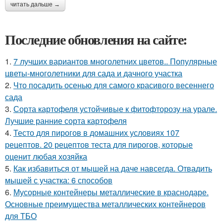
читать дальше →
Последние обновления на сайте:
1.
7 лучших вариантов многолетних цветов.. Популярные
цветы-многолетники для сада и дачного участка
2.
Что посадить осенью для самого красивого весеннего
сада
3.
Сорта картофеля устойчивые к фитофторозу на урале.
Лучшие ранние сорта картофеля
4.
Тесто для пирогов в домашних условиях 107
рецептов. 20 рецептов теста для пирогов, которые
оценит любая хозяйка
5.
Как избавиться от мышей на даче навсегда. Отвадить
мышей с участка: 6 способов
6.
Мусорные контейнеры металлические в краснодаре.
Основные преимущества металлических контейнеров
для ТБО