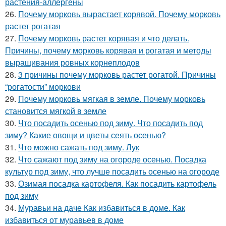
растения-аллергены
26.
Почему морковь вырастает корявой. Почему морковь
растет рогатая
27.
Почему морковь растет корявая и что делать.
Причины, почему морковь корявая и рогатая и методы
выращивания ровных корнеплодов
28.
3 причины почему морковь растет рогатой. Причины
“рогатости” моркови
29.
Почему морковь мягкая в земле. Почему морковь
становится мягкой в земле
30.
Что посадить осенью под зиму. Что посадить под
зиму? Какие овощи и цветы сеять осенью?
31.
Что можно сажать под зиму. Лук
32.
Что сажают под зиму на огороде осенью. Посадка
культур под зиму, что лучше посадить осенью на огороде
33.
Озимая посадка картофеля. Как посадить картофель
под зиму
34.
Муравьи на даче Как избавиться в доме. Как
избавиться от муравьев в доме