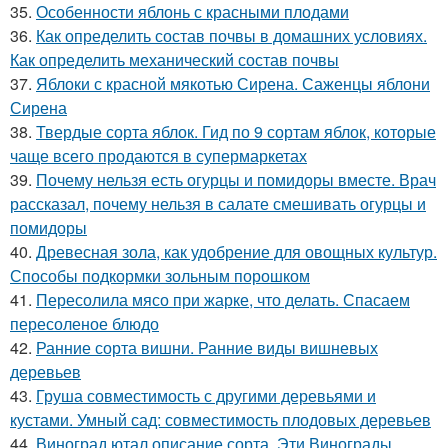
35.
Особенности яблонь с красными плодами
36.
Как определить состав почвы в домашних условиях.
Как определить механический состав почвы
37.
Яблоки с красной мякотью Сирена. Саженцы яблони
Сирена
38.
Твердые сорта яблок. Гид по 9 сортам яблок, которые
чаще всего продаются в супермаркетах
39.
Почему нельзя есть огурцы и помидоры вместе. Врач
рассказал, почему нельзя в салате смешивать огурцы и
помидоры
40.
Древесная зола, как удобрение для овощных культур.
Способы подкормки зольным порошком
41.
Пересолила мясо при жарке, что делать. Спасаем
пересоленое блюдо
42.
Ранние сорта вишни. Ранние виды вишневых
деревьев
43.
Груша совместимость с другими деревьями и
кустами. Умный сад: совместимость плодовых деревьев
44.
Виноград ютал описание сорта. Эти Винограды