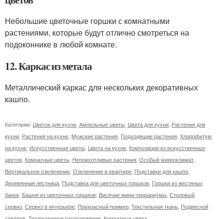
Небольшие цветочные горшки с комнатными
растениями, которые будут отлично смотреться на
подоконнике в любой комнате.
12. Каркас из метала
Металлический каркас для нескольких декоративных
кашпо.
Категории:
Цветок для кухни
,
Ампельные цветы
,
Цвета для кухни
,
Растения для
кухни
,
Растения на кухне
,
Мужские растения
,
Подходящие растения
,
Хлорофитум
на кухне
,
Искусственные цветы
,
Цвета на кухне
,
Композиции из искусственных
цветов
,
Комнатные цветы
,
Неприхотливые растения
,
Особый микроклимат
,
Вертикальное озеленение
,
Озеленение в квартире
,
Подставки для кашпо
,
Деревянная лестница
,
Подставка для цветочных горшков
,
Горшки из жестяных
банок
,
Башня из цветочных горшков
,
Висячие мини-террариумы
,
Столовый
сервиз
,
Сервиз в интерьере
,
Прекрасный пример
,
Текстильная ткань
,
Подвесной
стеллаж
,
Традиционное расположение
,
Комнатные цвета