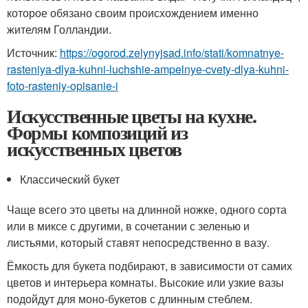
которое обязано своим происхождением именно
жителям Голландии.
Источник:
https://ogorod.zelynyjsad.info/stati/komnatnye-
rasteniya-dlya-kuhni-luchshie-ampelnye-cvety-dlya-kuhni-
foto-rasteniy-opisanie-i
Искусственные цветы на кухне.
Формы композиций из
искусственных цветов
Классический букет
Чаще всего это цветы на длинной ножке, одного сорта
или в миксе с другими, в сочетании с зеленью и
листьями, который ставят непосредственно в вазу.
Ёмкость для букета подбирают, в зависимости от самих
цветов и интерьера комнаты. Высокие или узкие вазы
подойдут для моно-букетов с длинным стеблем.