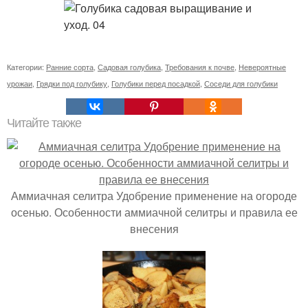
Категории:
Ранние сорта
,
Садовая голубика
,
Требования к почве
,
Невероятные
урожаи
,
Грядки под голубику
,
Голубики перед посадкой
,
Соседи для голубики
Читайте также
Аммиачная селитра Удобрение применение на огороде
осенью. Особенности аммиачной селитры и правила ее
внесения