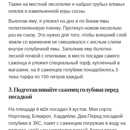
Также на местной лесопилке я набрал грубых еловых
опилок и измельченной коры сосны.
Выкопав яму, я уложил на дно и по бокам ямы
полиэтиленовую пленку. Проткнул ножом несколько
раз ее снизу. Это нужно для того, чтобы внешний слой
земли со временем не смешивался с кислым слоем
внутри голубичной ямы. Заполнив яму болотно-
лесной почвой с опилками, в место посадки самого
саженца я уложил специальный торф, купленный в
магазине, на 9 саженцев голубики понадобилось 3
тюка торфа по 100 литров каждый.
3. Подготавливайте саженец голубики перед
посадкой
На площади 9 м
2
я посадил 9 кустов. Мои сорта:
Нортланд, Блюкроп, Хардиблю, Дюк.Перед посадкой
голубики в ЗКС, пакет с саженцем погружаю в воду на
полчаса, чтобы он напитался влагой. Корни после