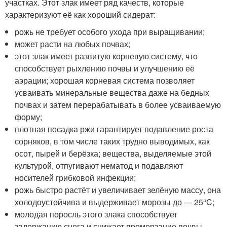
участках. Этот злак имеет ряд качеств, которые
характеризуют её как хороший сидерат:
рожь не требует особого ухода при выращивании;
может расти на любых почвах;
этот злак имеет развитую корневую систему, что
способствует рыхлению почвы и улучшению её
аэрации; хорошая корневая система позволяет
усваивать минеральные вещества даже на бедных
почвах и затем перерабатывать в более усваиваемую
форму;
плотная посадка ржи гарантирует подавление роста
сорняков, в том числе таких трудно выводимых, как
осот, пырей и берёзка; вещества, выделяемые этой
культурой, отпугивают нематод и подавляют
носителей грибковой инфекции;
рожь быстро растёт и увеличивает зелёную массу, она
холодоустойчива и выдерживает морозы до — 25°C;
молодая поросль этого злака способствует
задержанию снега и снижает промерзание почвы,