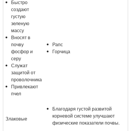
Быстро
создают
густую
зеленую
массу
Вносят в
почву
Рапс
фосфор и
Горчица
серу
Служат
защитой от
проволочника
Привлекают
пчел
Благодаря густой развитой
корневой системе улучшают
Злаковые
физические показатели почвы.