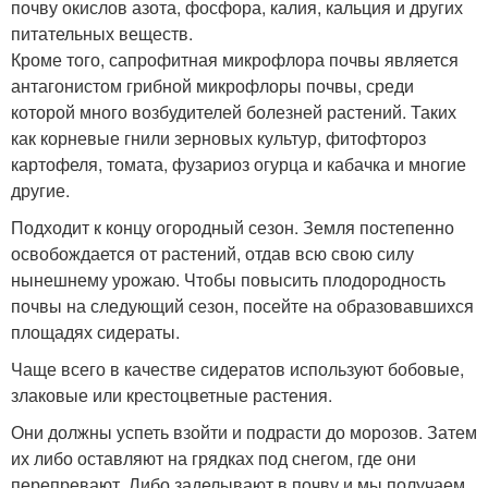
почву окислов азота, фосфора, калия, кальция и других
питательных веществ.
Кроме того, сапрофитная микрофлора почвы является
антагонистом грибной микрофлоры почвы, среди
которой много возбудителей болезней растений. Таких
как корневые гнили зерновых культур, фитофтороз
картофеля, томата, фузариоз огурца и кабачка и многие
другие.
Подходит к концу огородный сезон. Земля постепенно
освобождается от растений, отдав всю свою силу
нынешнему урожаю. Чтобы повысить плодородность
почвы на следующий сезон, посейте на образовавшихся
площадях сидераты.
Чаще всего в качестве сидератов используют бобовые,
злаковые или крестоцветные растения.
Они должны успеть взойти и подрасти до морозов. Затем
их либо оставляют на грядках под снегом, где они
перепревают. Либо заделывают в почву и мы получаем