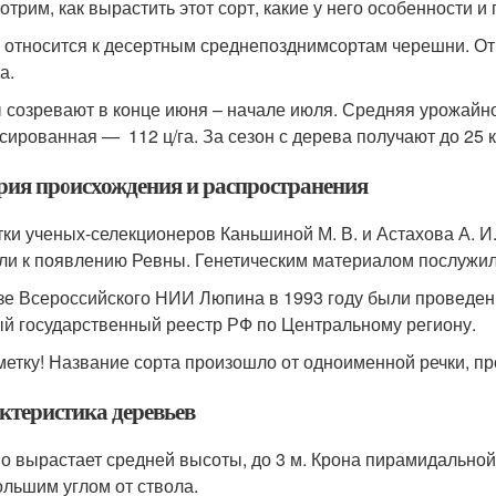
отрим, как вырастить этот сорт, какие у него особенности 
 относится к десертным среднепозднимсортам черешни. От 
а.
 созревают в конце июня – начале июля. Средняя урожайнос
сированная — 112 ц/га. За сезон с дерева получают до 25 к
рия происхождения и распространения
ки ученых-селекционеров Каньшиной М. В. и Астахова А. И
ли к появлению Ревны. Генетическим материалом послужил
зе Всероссийского НИИ Люпина в 1993 году были проведены
й государственный реестр РФ по Центральному региону.
метку! Название сорта произошло от одноименной речки, п
ктеристика деревьев
о вырастает средней высоты, до 3 м. Крона пирамидальной
ольшим углом от ствола.