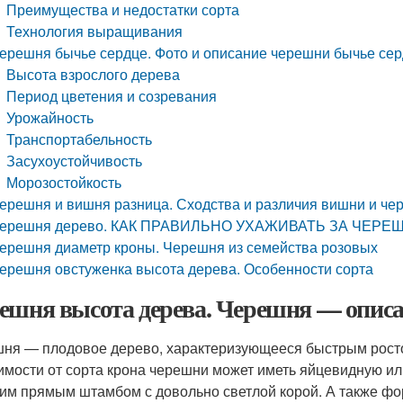
Преимущества и недостатки сорта
Технология выращивания
ерешня бычье сердце. Фото и описание черешни бычье се
Высота взрослого дерева
Период цветения и созревания
Урожайность
Транспортабельность
Засухоустойчивость
Морозостойкость
ерешня и вишня разница. Сходства и различия вишни и че
ерешня дерево. КАК ПРАВИЛЬНО УХАЖИВАТЬ ЗА ЧЕРЕ
ерешня диаметр кроны. Черешня из семейства розовых
ерешня овстуженка высота дерева. Особенности сорта
ешня высота дерева. Черешня — опис
ня — плодовое дерево, характеризующееся быстрым росто
имости от сорта крона черешни может иметь яйцевидную и
им прямым штамбом с довольно светлой корой. А также фор