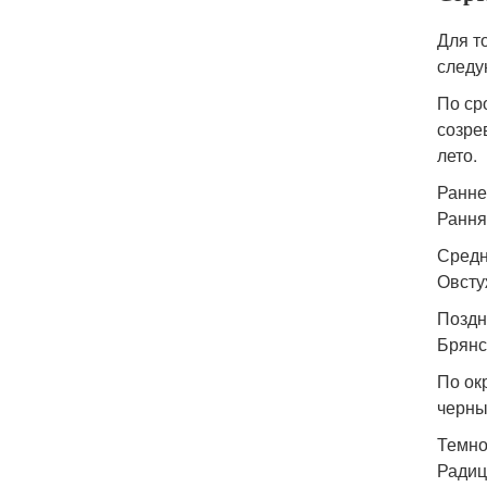
Для т
следу
По ср
созре
лето.
Ранне
Рання
Средн
Овсту
Поздн
Брянс
По ок
черны
Темно
Радиц