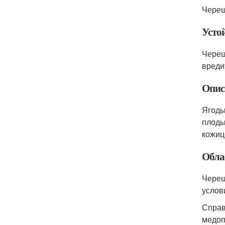
Череш
Усто
Череш
вреди
Опис
Ягоды
плоды
кожиц
Обла
Череш
услов
Справ
медоп