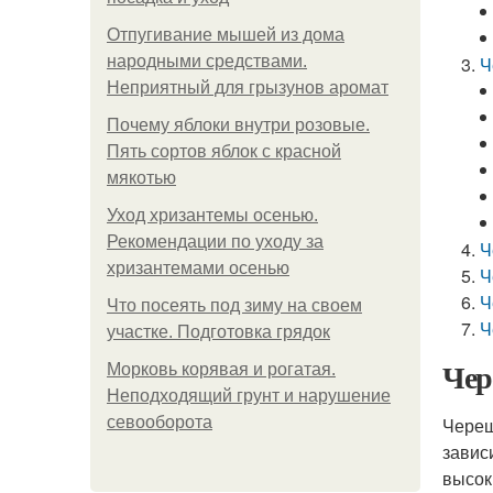
Отпугивание мышей из дома
народными средствами.
Ч
Неприятный для грызунов аромат
Почему яблоки внутри розовые.
Пять сортов яблок с красной
мякотью
Уход хризантемы осенью.
Рекомендации по уходу за
Ч
хризантемами осенью
Ч
Ч
Что посеять под зиму на своем
Ч
участке. Подготовка грядок
Чер
Морковь корявая и рогатая.
Неподходящий грунт и нарушение
севооборота
Череш
завис
высок