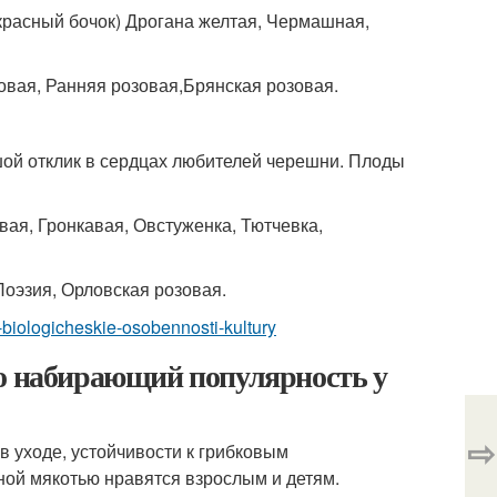
 красный бочок) Дрогана желтая, Чермашная,
овая, Ранняя розовая,Брянская розовая.
шой отклик в сердцах любителей черешни. Плоды
ая, Гронкавая, Овстуженка, Тютчевка,
Поэзия, Орловская розовая.
-biologicheskie-osobennosti-kultury
но набирающий популярность у
⇨
 уходе, устойчивости к грибковым
ной мякотью нравятся взрослым и детям.