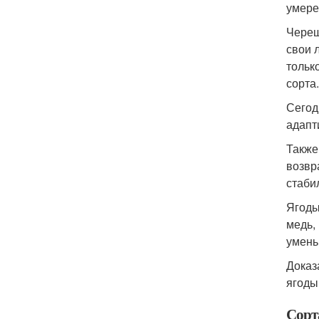
умере
Череш
свои 
тольк
сорта
Сегод
адапт
Также
возвр
стаби
Ягоды
медь,
умень
Доказ
ягоды
Сорт