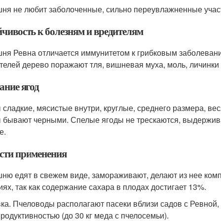
ня не любит заболоченные, сильно переувлажненные участк
йчивость к болезням и вредителям
ня Ревна отличается иммунитетом к грибковым заболевания
телей дерево поражают тля, вишневая муха, моль, личинки 
ание ягод
 сладкие, мясистые внутри, круглые, среднего размера, ве
 бывают черными. Спелые ягоды не трескаются, выдержив
е.
сти применения
ню едят в свежем виде, замораживают, делают из нее комп
иях, так как содержание сахара в плодах достигает 13%.
ка. Пчеловоды располагают пасеки вблизи садов с Ревной,
родуктивностью (до 30 кг меда с пчелосемьи).