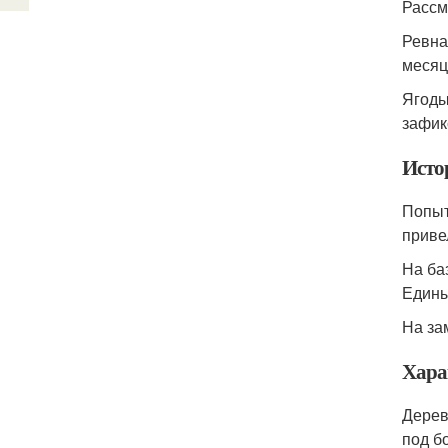
Рассм
Ревна
месяц
Ягоды
зафик
Исто
Попыт
приве
На ба
Едины
На за
Хара
Дерев
под б