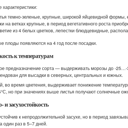
е характеристики:
тья темно-зеленые, крупные, широкой яйцевидной формы, е
ки на ветках крупные, в период вегетативного роста прио
ветие из 4 белых цветков, лепестки блюдцевидные, распол
е плоды появляются на 4 год после посадки.
кость к температурам
ое предназначение сорта — выдерживать морозы до -25…-3
ендован для высадки в северных, центральных и южных.
й, во время цветения, выдерживает понижение температур
5°С, но при значениях выше листья получают солнечные ожо
- и засухостойкость
устойчив к непродолжительной засухе, но в период завязыв
а один раз в 5–7 дней.