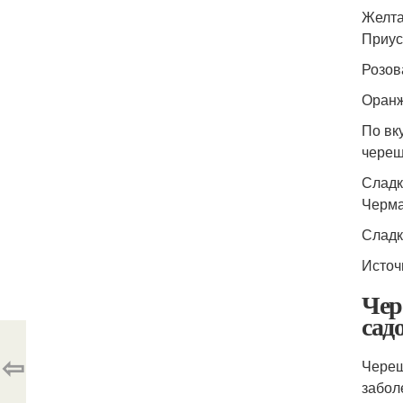
Желта
Приус
Розов
Оранж
По вк
череш
Сладк
Черма
Сладк
Источ
Чер
сад
⇦
Череш
забол