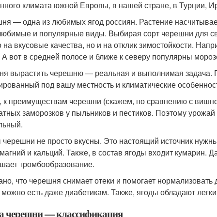
нного климата южной Европы, в нашей стране, в Турции, Ир
ня — одна из любимых ягод россиян. Растение насчитывает
любимые и популярные виды. Выбирая сорт черешни для св
о на вкусовые качества, но и на отклик зимостойкости. На
. А вот в средней полосе и ближе к северу популярны мор
ня вырастить черешню — реальная и выполнимая задача. 
ированный под вашу местность и климатические особенност
, к преимуществам черешни (скажем, по сравнению с вишн
атных заморозков у пыльников и пестиков. Поэтому урожай 
льный.
 черешни не просто вкусны. Это настоящий источник нужных
 магний и кальций. Также, в состав ягоды входит кумарин. 
шает тромбообразование.
ано, что черешня снимает отеки и помогает нормализовать 
 можно есть даже диабетикам. Также, ягоды обладают лег
а черешни — классификация