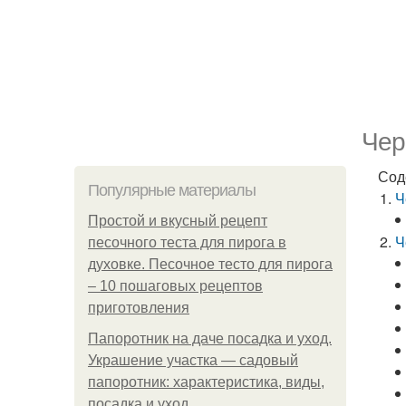
Чер
Сод
Популярные материалы
Ч
Простой и вкусный рецепт
Ч
песочного теста для пирога в
духовке. Песочное тесто для пирога
– 10 пошаговых рецептов
приготовления
Папоротник на даче посадка и уход.
Украшение участка — садовый
папоротник: характеристика, виды,
посадка и уход