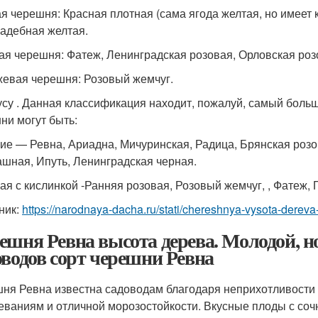
я черешня: Красная плотная (сама ягода желтая, но имеет
адебная желтая.
ая черешня: Фатеж, Ленинградская розовая, Орловская роз
евая черешня: Розовый жемчуг.
усу . Данная классификация находит, пожалуй, самый боль
ни могут быть:
ие — Ревна, Ариадна, Мичуринская, Радица, Брянская розов
шная, Ипуть, Ленинградская черная.
ая с кислинкой -Ранняя розовая, Розовый жемчуг, , Фатеж, 
ник:
https://narodnaya-dacha.ru/stati/chereshnya-vysota-dereva
ешня Ревна высота дерева. Молодой, 
оводов сорт черешни Ревна
ня Ревна известна садоводам благодаря неприхотливости в
еваниям и отличной морозостойкости. Вкусные плоды с соч