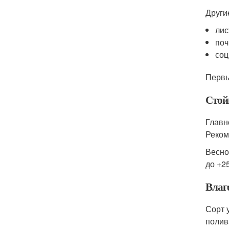
Други
лис
поч
соц
Первы
Стой
Главн
Реком
Весно
до +2
Влаго
Сорт 
полив