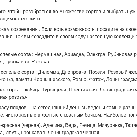
ого, чтобы разобраться во множестве сортов и выбрать ну
ющим категориям:
окам созревания . Если есть возможность, посадите на сво
вания. Так вы создадите в своем саду настоящую коллекцию
спелые сорта : Чермашная, Ариадна, Электра, Рубиновая ра
я, Гронкавая, Розовая.
еспелые сорта : Дилемма, Днепровка, Поэзия, Розовый жем
женка, памяти Чернышевского, Ревна, Фатеж, Ленинградска
ие сорта : любица Туровцева, Престижная, Ленинградская ч
кая розовая
расу плодов . На сегодняшний день выведены самые разные
е, чисто желтые и желтые с красным бочком. Наиболее попу
-красная (черная). Аделина, Веда, Речица, Мичуринка, Тютч
а, Ипуть, Гронкавая, Ленинградская черная.