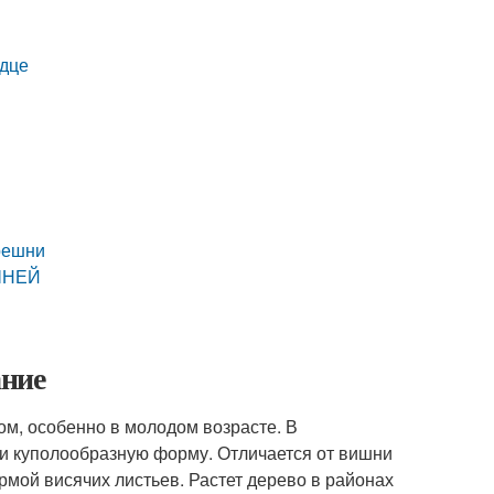
рдце
решни
ШНЕЙ
ание
м, особенно в молодом возрасте. В
ли куполообразную форму. Отличается от вишни
мой висячих листьев. Растет дерево в районах