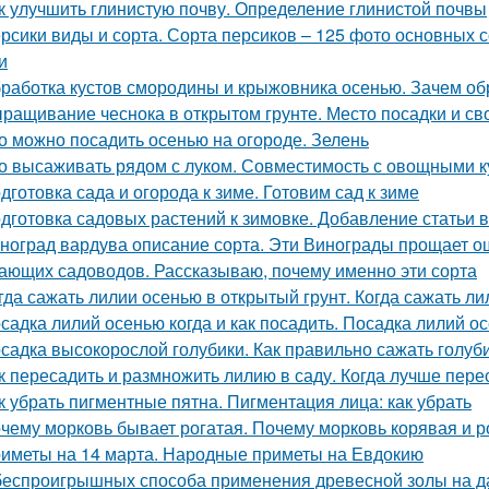
к улучшить глинистую почву. Определение глинистой почвы
рсики виды и сорта. Сорта персиков – 125 фото основных 
и
работка кустов смородины и крыжовника осенью. Зачем о
ращивание чеснока в открытом грунте. Место посадки и св
о можно посадить осенью на огороде. Зелень
о высаживать рядом с луком. Совместимость с овощными к
дготовка сада и огорода к зиме. Готовим сад к зиме
дготовка садовых растений к зимовке. Добавление статьи 
ноград вардува описание сорта. Эти Винограды прощает о
ающих садоводов. Рассказываю, почему именно эти сорта
гда сажать лилии осенью в открытый грунт. Когда сажать ли
садка лилий осенью когда и как посадить. Посадка лилий о
садка высокорослой голубики. Как правильно сажать голуб
к пересадить и размножить лилию в саду. Когда лучше пере
к убрать пигментные пятна. Пигментация лица: как убрать
чему морковь бывает рогатая. Почему морковь корявая и 
иметы на 14 марта. Народные приметы на Евдокию
беспроигрышных способа применения древесной золы на да