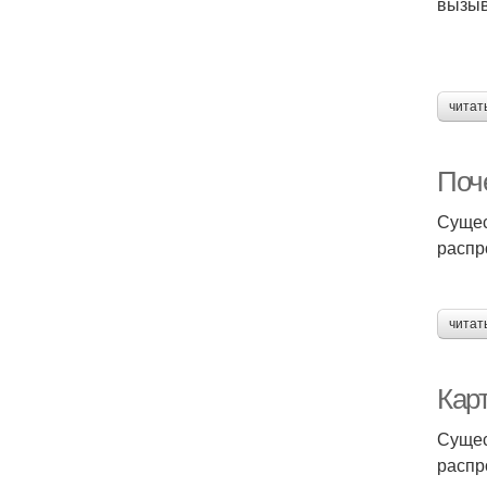
вызыв
читат
Поч
Сущес
распр
читат
Кар
Сущес
распр