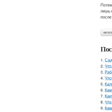
Потем
лишь 
после
читат
Пос
1.
Сад
2.
Что
3.
Раб
4.
Что
5.
Кал
6.
Как
7.
Как
8.
Что
9.
Как