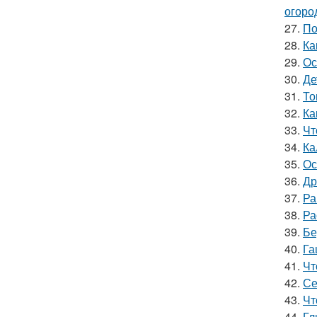
огоро
27.
По
28.
Ка
29.
Ос
30.
Де
31.
То
32.
Ка
33.
Чт
34.
Ка
35.
Ос
36.
Др
37.
Ра
38.
Ра
39.
Бе
40.
Га
41.
Чт
42.
Се
43.
Чт
44.
Гл