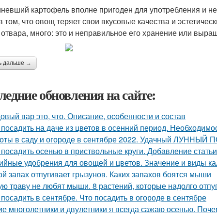
невший картофель вполне пригоден для употребления и не 
в том, что овощ теряет свои вкусовые качества и эстетическ
 отвара, много: это и неправильное его хранение или выра
ь дальше →
ледние обновления на сайте:
овый вар это, что. Описание, особенности и состав
 посадить на даче из цветов в осенний период. Необходимо
оты в саду и огороде в сентябре 2022. Удачный ЛУННЫЙ
 посадить осенью в приствольные круги. Добавление статьи
ийные удобрения для овощей и цветов. Значение и виды к
ой запах отпугивает грызунов. Каких запахов боятся мыши
ую траву не любят мыши. 8 растений, которые надолго отпу
 посадить в сентябре. Что посадить в огороде в сентябре
ие многолетники и двулетники я всегда сажаю осенью. Поч