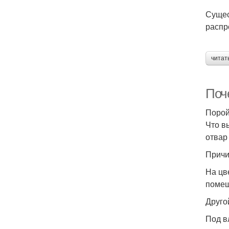
Сущес
распр
читат
Поч
Порой
Что в
отвар
Причи
На цв
помещ
Друго
Под в