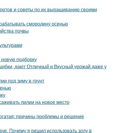
сортов и советы по их выращиванию своими
брабатывать смородину осенью
ойства почвы
ультурами
в новую подборку
шибки, дают Отличный и Вкусный урожай даже у
лии под зиму в грунт
сенью
ику
саживать лилии на новое место
рогатая: причины проблемы и решение
че. Почему я решил использовать золу в