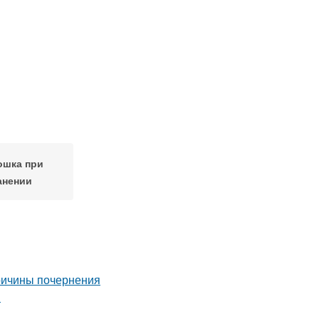
ошка при
анении