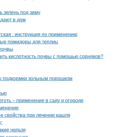
ь зелень под зиму
адают в дом
тская : инструкция по применению
лые помидоры для теплиц
 почвы
елить кислотность почвы с помощью сорняков?
бы подкормки зольным порошком
нью
готь – применение в саду и огороде
именение
ые свойства при лечении кашля
у:
акие нельзя
для саженцев