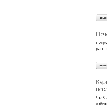
читат
Поч
Сущес
распр
читат
Кар
пос
Чтобы
избеж