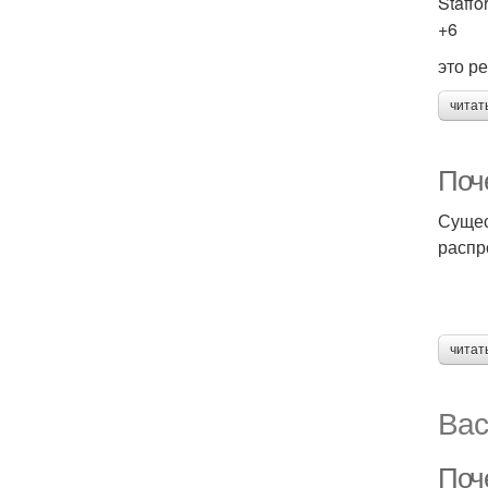
Staffo
+6
это р
читат
Поч
Сущес
распр
читат
Вас
Поч