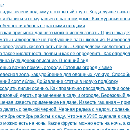
де
садка зелени под зиму в открытый грунт. Когда лучше сажат
к избавиться от муравьев в частном доме. Как муравьи поп
обенности яблонь с красными плодами
тская присыпка для чего можно использовать. Присыпка де
маты низкорослые не требующие пасынкования. Низкорос
к определить кислотность почвы.. Определяем кислотность
о такое кислотность почвы и как ее определить. Как опред
лина Бульденеж описание. Внешний вид
енью важно помочь огороду. Готовим огород к зиме
евесная зола, как удобрение для овощных культур. Спосо
нний сорт яблок. Добавление статьи в новую подборку
ссадить лилии осенью. Как правильно рассадить лилии осе
резовый деготь применение в саду и огороде. Березовый де
шеная известь применение на даче. Известь гашеная – пр
о делать с редькой черной. Черная редька с медом, полезн
нтябрь октябрь работы в саду. Что же я УЖЕ сделала в сад
о можно есть на ночь. Какие фрукты можно есть на ночь, а к
иняная болтушка для корней. Готовим глиняную болтушку 