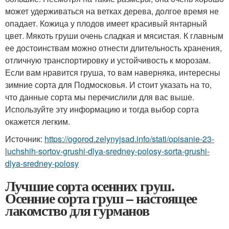
может удерживаться на ветках дерева, долгое время не
опадает. Кожица у плодов имеет красивый янтарный
цвет. Мякоть груши очень сладкая и мясистая. К главным
ее достоинствам можно отнести длительность хранения,
отличную транспортировку и устойчивость к морозам.
Если вам нравится груша, то вам наверняка, интересны
зимние сорта для Подмосковья. И стоит указать на то,
что данные сорта мы перечислили для вас выше.
Используйте эту информацию и тогда выбор сорта
окажется легким.
Источник:
https://ogorod.zelynyjsad.info/stati/opisanie-23-
luchshih-sortov-grushi-dlya-sredney-polosy-sorta-grushi-
dlya-sredney-polosy
Лучшие сорта осенних груш.
Осенние сорта груш – настоящее
лакомство для гурманов