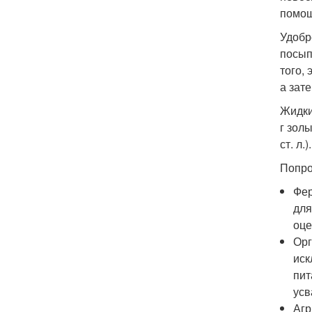
помощ
Удобр
посып
того,
а зат
Жидки
г зол
ст. л.
Попро
Фер
для
оце
Орг
иск
пит
усв
Агр