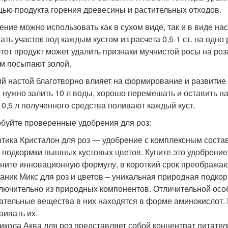
ью продукта горения древесины и растительных отходов.
ение можно использовать как в сухом виде, так и в виде на
ать участок под каждым кустом из расчета 0,5-1 ст. на одно
 этот продукт может удалить признаки мучнистой росы на роз
ем посыпают золой.
й настой благотворно влияет на формирование и развитие 
ы нужно залить 10 л воды, хорошо перемешать и оставить н
). 0,5 л полученного средства поливают каждый куст.
буйте проверенные удобрения для роз:
тика Кристалон для роз — удобрение с комплексным сост
 подкормки пышных кустовых цветов. Купите это удобрение 
ните инновационную формулу, в короткий срок преобража
аник Микс для роз и цветов – уникальная природная подкор
лючительно из природных компонентов. Отличительной особ
ательные вещества в них находятся в форме аминокислот. 
аивать их.
икола Аква для роз представляет собой концентрат питате