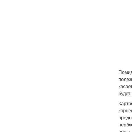
Помид
полез
касае
будет
Карто
корне
предо
необх
воды.