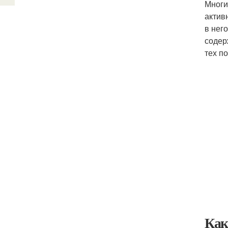
Многи
актив
в нег
содер
тех по
Как