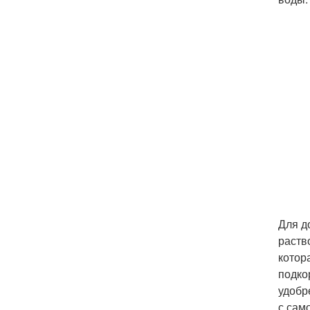
Для д
раств
котор
подко
удобр
с сам