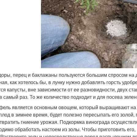
оры, перец и баклажаны пользуются большим спросом на да
ная, как хотелось бы, в лунку нужно добавлять горсть удобр
тся капусты, вне зависимости от ее разновидности, двух ст
 в самый раз. То же количество подходит и для посева зелен
фель является основным овощем, который выращивают на с
плод в зимнее время, будет полезно пересыпать его золой,
твратить гниение урожая. Подкормка винограда осуществляе
одимо обработать настоем из золы. Чтобы приготовить его,
 Растворите золу и непосредственно перед распылением д