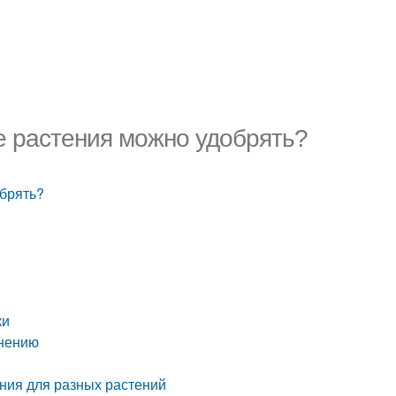
ие растения можно удобрять?
обрять?
ки
енению
ния для разных растений