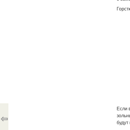
Горст
Если 
⇦
зольн
будут