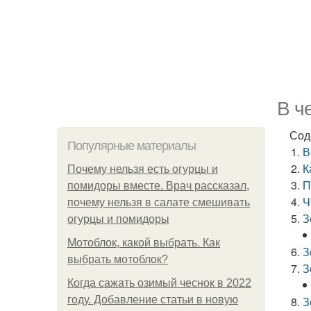
В ч
Сод
Популярные материалы
В
К
Почему нельзя есть огурцы и
П
помидоры вместе. Врач рассказал,
Ч
почему нельзя в салате смешивать
З
огурцы и помидоры
Мотоблок, какой выбрать. Как
З
выбрать мотоблок?
З
Когда сажать озимый чеснок в 2022
году. Добавление статьи в новую
З