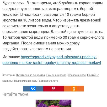
будет горечи. В тоже время, чтоб добавить корнеплодам
сладости нужно полить землю раствором с борной
кислотой. В частности, разводится 10 грамм борной
кислоты на 10 литров воды. Чтоб избежать чрезмерной
сахаристости желательно в августе сделать
опрыскивание марганцем. Для этой цели нужно взять на
10 литров чистой воды примерно 30 грамм сернокислого
марганца. После смешивания можно сразу
воздействовать составом на растения.
Источник:
https://ogorod.zelynyjsad.info/stati/3-prichiny-
pochemu-morkov-rastet-rogatoy-prichiny-rogatosti-morkovi
Категории:
Питательные вещества
,
Помощь в росте
,
Свекло в июле
,
Настой из
крапивы
,
Подкормки из золы
,
Борная кислота
Читайте также