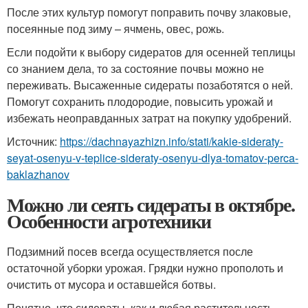
После этих культур помогут поправить почву злаковые,
посеянные под зиму – ячмень, овес, рожь.
Если подойти к выбору сидератов для осенней теплицы
со знанием дела, то за состояние почвы можно не
переживать. Высаженные сидераты позаботятся о ней.
Помогут сохранить плодородие, повысить урожай и
избежать неоправданных затрат на покупку удобрений.
Источник:
https://dachnayazhizn.info/stati/kakie-sideraty-
seyat-osenyu-v-teplice-sideraty-osenyu-dlya-tomatov-perca-
baklazhanov
Можно ли сеять сидераты в октябре.
Особенности агротехники
Подзимний посев всегда осуществляется после
остаточной уборки урожая. Грядки нужно прополоть и
очистить от мусора и оставшейся ботвы.
Понятно, что сидераты, как и любая растительность,