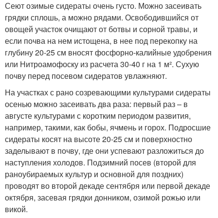
Сеют озимые сидераты очень густо. Можно засеивать
грядки сплошь, а можно рядами. Освободившийся от
овощей участок очищают от ботвы и сорной травы, и
если почва на нем истощена, в нее под перекопку на
глубину 20-25 см вносят фосфорно-калийные удобрения
или Нитроамофоску из расчета 30-40 г на 1 м². Сухую
почву перед посевом сидератов увлажняют.
На участках с рано созревающими культурами сидераты
осенью можно засеивать два раза: первый раз – в
августе культурами с коротким периодом развития,
например, такими, как бобы, ячмень и горох. Подросшие
сидераты косят на высоте 20-25 см и поверхностно
заделывают в почву, где они успевают разложиться до
наступления холодов. Подзимний посев (второй для
раноубираемых культур и основной для поздних)
проводят во второй декаде сентября или первой декаде
октября, засевая грядки донником, озимой рожью или
викой.