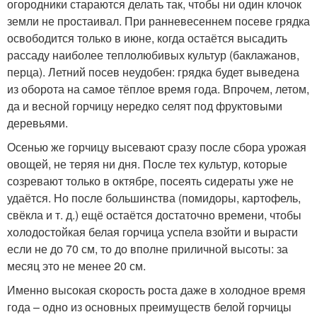
огородники стараются делать так, чтобы ни один клочок
земли не простаивал. При ранневесеннем посеве грядка
освободится только в июне, когда остаётся высадить
рассаду наиболее теплолюбивых культур (баклажанов,
перца). Летний посев неудобен: грядка будет выведена
из оборота на самое тёплое время года. Впрочем, летом,
да и весной горчицу нередко селят под фруктовыми
деревьями.
Осенью же горчицу высевают сразу после сбора урожая
овощей, не теряя ни дня. После тех культур, которые
созревают только в октябре, посеять сидераты уже не
удаётся. Но после большинства (помидоры, картофель,
свёкла и т. д.) ещё остаётся достаточно времени, чтобы
холодостойкая белая горчица успела взойти и вырасти
если не до 70 см, то до вполне приличной высоты: за
месяц это не менее 20 см.
Именно высокая скорость роста даже в холодное время
года – одно из основных преимуществ белой горчицы