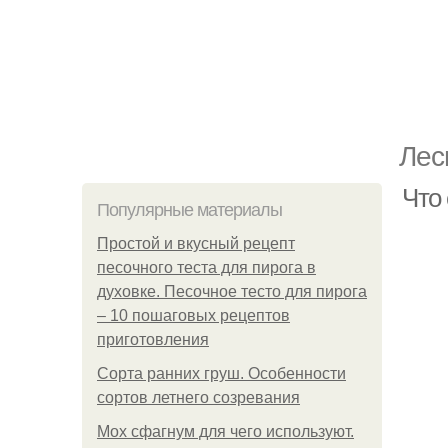
Лес
Что 
Популярные материалы
Простой и вкусный рецепт
песочного теста для пирога в
духовке. Песочное тесто для пирога
– 10 пошаговых рецептов
приготовления
Сорта ранних груш. Особенности
сортов летнего созревания
Мох сфагнум для чего используют.