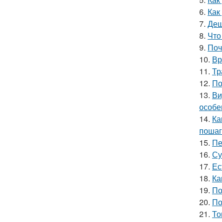
6.
Как
7.
Деш
8.
Что
9.
Поч
10.
Вр
11.
Тр
12.
По
13.
Ви
особе
14.
Ка
пошаг
15.
Пе
16.
Су
17.
Ес
18.
Ка
19.
По
20.
По
21.
То