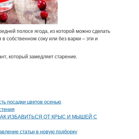
редней полосе ягода, из которой можно сделать
 в собственном соку или без варки – эти и
нт, который замедляет старение.
сть посадки цветов осенью
стения
ца. КАК ИЗБАВИТЬСЯ ОТ КРЫС И МЫШЕЙ С
авление статьи в новую подборку