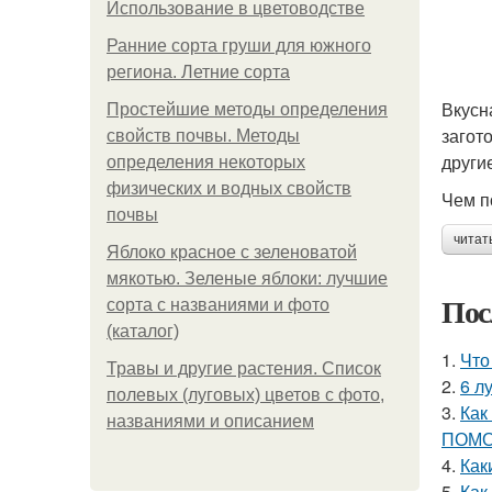
Использование в цветоводстве
Ранние сорта груши для южного
региона. Летние сорта
Вкусн
Простейшие методы определения
загот
свойств почвы. Методы
други
определения некоторых
физических и водных свойств
Чем п
почвы
читат
Яблоко красное с зеленоватой
мякотью. Зеленые яблоки: лучшие
Пос
сорта с названиями и фото
(каталог)
1.
Что
Травы и другие растения. Список
2.
6 л
полевых (луговых) цветов с фото,
3.
Как
названиями и описанием
ПОМО
4.
Как
5.
Как