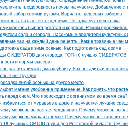
 увеличить плодородность почвы на участке. Добавление ст
евый забор своими руками. Варианты дешевых заборов
 можно сажать и сеять под зиму. Посадка лука и чеснока
ему морковь бывает рогатая и корявая. Режим прореживан
едители сада и огорода. Насекомые-вредители культурных 
авяные чаи на каждый день рецепты. Какие травяные чаи 
дготовка сада к зиме осенью. Как подготовить сад к зиме
ды СИДЕРАТОВ для огорода. ТОП-10 лучших СИДЕРАТОВ в 
нности и нормы высева)
к вырастить зимой дома клубнику. Как посадить и вырастит
овые инструкции
ресадка лилий осенью на другое место
льфат магния удобрение применение. Как понять, что рас
ть перед сном. Что происходит с организмом во время сна?
к избавиться от муравьев в доме и на участке- лучшие сред
чему морковь вырастает уродливая. Почему морковь вырас
чему морковь мягкая в земле. Почему морковь становится 
п 16 лучших СОРТОВ груши для Ростовской области. Лучши