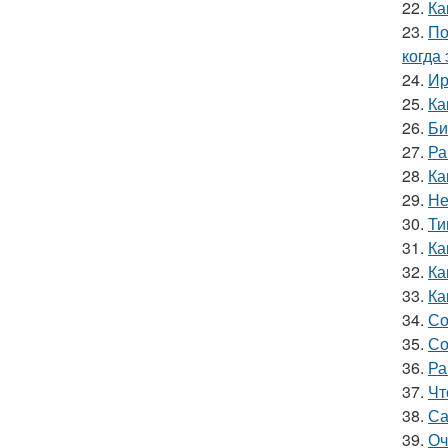
22.
Ка
23.
По
когда
24.
Ир
25.
Ка
26.
Би
27.
Ра
28.
Ка
29.
Не
30.
Ти
31.
Ка
32.
Ка
33.
Ка
34.
Со
35.
Со
36.
Ра
37.
Чт
38.
Са
39.
Оч