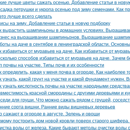
кие лучше цветы сажать осенью. Добавление статьи в нову
садка петрушки и укропа осенью под зиму семенами. Как пр
 это лучше всего сделать
исы на зиму. Добавление статьи в новую подборку
к вырастить шампиньоны в домашних условиях. Выращив
знес на выращивании шампиньонов. Выращивание шампин
боты на даче в сентябре в ленинградской области. Основны
к избавиться от муравьев на даче. Как избавиться от мурав
сколько способов избавиться от муравьев на даче. Зачем б
п почвы на участке. Типы почв и их особенности
к определить, какая у меня почва в огороде. Как наиболее 
к узнать, какой грунт на участке и какой фундамент нужен.
к узнать кислотность почвы на участке народными средства
вместимость красной смородины с другими деревьями и ку
седи для груши. Что можно сажать рядом с грушей, соседст
нние сорта вишни. Ранние виды вишневых деревьев
о сажают в огороде в августе. Зелень и овощи
мому построить дом новой кровли поверх старого шифера
истка воды от железа. Какие бывают методы очистки воды 