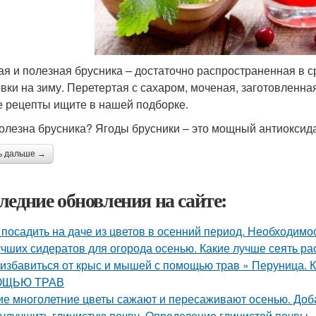
ая и полезная брусника – достаточно распространенная в с
овки на зиму. Перетертая с сахаром, моченая, заготовленная
е рецепты ищите в нашей подборке.
олезна брусника? Ягоды брусники – это мощный антиоксида
ь дальше →
ледние обновления на сайте:
 посадить на даче из цветов в осенний период. Необходимо
учших сидератов для огорода осенью. Какие лучше сеять ра
 избавиться от крыс и мышей с помощью трав » Перуни
ЩЬЮ ТРАВ
ие многолетние цветы сажают и пересаживают осенью. Доб
 улучшить глинистую почву. Определение глинистой почвы