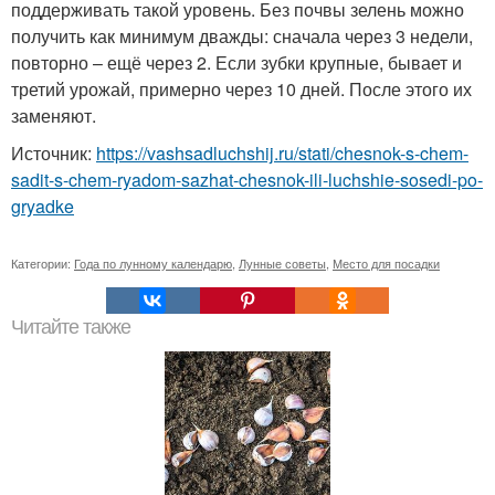
поддерживать такой уровень. Без почвы зелень можно
получить как минимум дважды: сначала через 3 недели,
повторно – ещё через 2. Если зубки крупные, бывает и
третий урожай, примерно через 10 дней. После этого их
заменяют.
Источник:
https://vashsadluchshij.ru/stati/chesnok-s-chem-
sadit-s-chem-ryadom-sazhat-chesnok-ili-luchshie-sosedi-po-
gryadke
Категории:
Года по лунному календарю
,
Лунные советы
,
Место для посадки
Читайте также