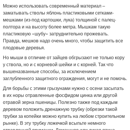
Можно использовать современный материал –
заматывать стволы яблонь пластиковыми сетками-
мешками (из-под картошки, лука) толщиной с палец-
полтора и на высоту более метра. Мышкам такую
пластиковую «шубу» затруднительно прожевать.
Правда, мешков надо очень много, чтобы защитить все
плодовые деревья.
Но мыши в отличие от зайцев обгрызают не только кору
у ствола, но и с корневой шейки и с корней. Так что
вышеназванные способы, за исключением
заглубленного защитного ограждения, могут и не помочь.
Для борьбы с этими грызунами нужно с осени засыпать
в их норы отравленные фосфидом цинка или другой
отравой зерна пшеницы. Полезно также под каждым
деревом положить дренажную трубку (обрезки такой
трубки за копейки можно купить на любом строительном
рынке). В эту трубку ложечкой всыпьте немного
отравленной приманки. Домашняя или дикая птица