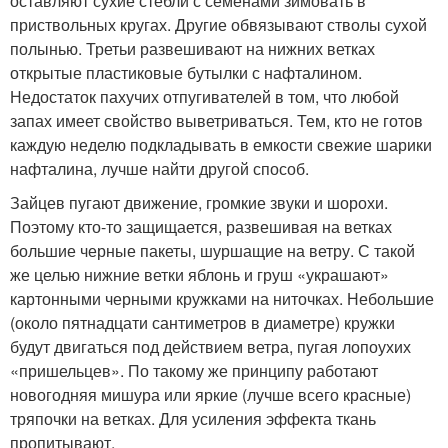
оставляют сухие стебли с семенами зимовать в
приствольных кругах. Другие обвязывают стволы сухой
полынью. Третьи развешивают на нижних ветках
открытые пластиковые бутылки с нафталином.
Недостаток пахучих отпугивателей в том, что любой
запах имеет свойство выветриваться. Тем, кто не готов
каждую неделю подкладывать в емкости свежие шарики
нафталина, лучше найти другой способ.
Зайцев пугают движение, громкие звуки и шорохи.
Поэтому кто-то защищается, развешивая на ветках
большие черные пакеты, шуршащие на ветру. С такой
же целью нижние ветки яблонь и груш «украшают»
картонными черными кружками на ниточках. Небольшие
(около пятнадцати сантиметров в диаметре) кружки
будут двигаться под действием ветра, пугая лопоухих
«пришельцев». По такому же принципу работают
новогодняя мишура или яркие (лучше всего красные)
тряпочки на ветках. Для усиления эффекта ткань
пропитывают.