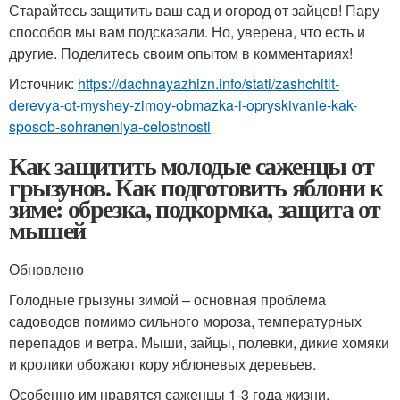
Старайтесь защитить ваш сад и огород от зайцев! Пару
способов мы вам подсказали. Но, уверена, что есть и
другие. Поделитесь своим опытом в комментариях!
Источник:
https://dachnayazhizn.info/stati/zashchitit-
derevya-ot-myshey-zimoy-obmazka-i-opryskivanie-kak-
sposob-sohraneniya-celostnosti
Как защитить молодые саженцы от
грызунов. Как подготовить яблони к
зиме: обрезка, подкормка, защита от
мышей
Обновлено
Голодные грызуны зимой – основная проблема
садоводов помимо сильного мороза, температурных
перепадов и ветра. Мыши, зайцы, полевки, дикие хомяки
и кролики обожают кору яблоневых деревьев.
Особенно им нравятся саженцы 1-3 года жизни.