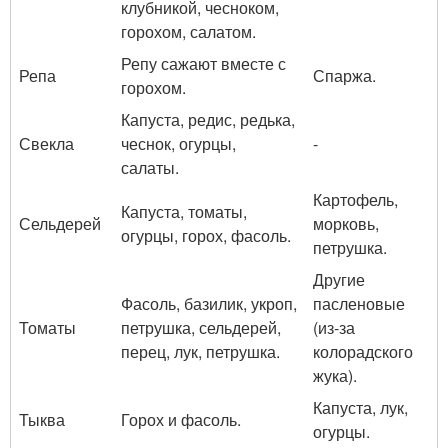
клубникой, чесноком,
горохом, салатом.
Репу сажают вместе с
Репа
Спаржа.
горохом.
Капуста, редис, редька,
Свекла
чеснок, огурцы,
-
салаты.
Картофель,
Капуста, томаты,
Сельдерей
морковь,
огурцы, горох, фасоль.
петрушка.
Другие
Фасоль, базилик, укроп,
пасленовые
Томаты
петрушка, сельдерей,
(из-за
перец, лук, петрушка.
колорадского
жука).
Капуста, лук,
Тыква
Горох и фасоль.
огурцы.