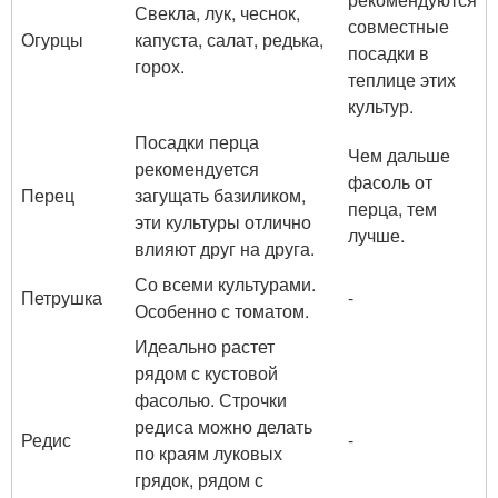
Свекла, лук, чеснок,
совместные
Огурцы
капуста, салат, редька,
посадки в
горох.
теплице этих
культур.
Посадки перца
Чем дальше
рекомендуется
фасоль от
Перец
загущать базиликом,
перца, тем
эти культуры отлично
лучше.
влияют друг на друга.
Со всеми культурами.
Петрушка
-
Особенно с томатом.
Идеально растет
рядом с кустовой
фасолью. Строчки
редиса можно делать
Редис
-
по краям луковых
грядок, рядом с