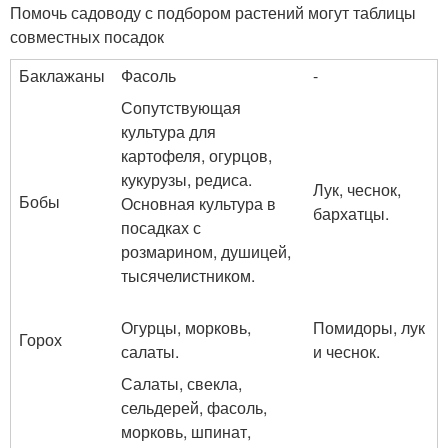
Помочь садоводу с подбором растений могут таблицы
совместных посадок
Баклажаны
Фасоль
-
Сопутствующая
культура для
картофеля, огурцов,
кукурузы, редиса.
Лук, чеснок,
Бобы
Основная культура в
бархатцы.
посадках с
розмарином, душицей,
тысячелистником.
Огурцы, морковь,
Помидоры, лук
Горох
салаты.
и чеснок.
Салаты, свекла,
сельдерей, фасоль,
морковь, шпинат,