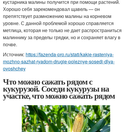
кустарника малины получится при помощи растений.
Хорошо себя зарекомендовал щавель — он
препятствует размножению малины на корневом
уровне. С данной проблемой хорошо справляется
метлица, которая не только не дает распространиться
малиннику за пределы грядки, но и сохраняет влагу в
почве.
Источник:
https://fazenda-pro.ru/stati/kakie-rasteniya-
mozhno-sazhat-ryadom-drugie-poleznye-sosedi-dlya-
ovoshchey
Что можно сажать рядом с
кукурузой. Соседи кукурузы на
участке, что можно сажать рядом