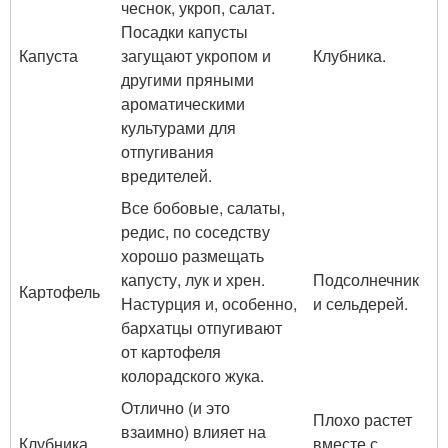
чеснок, укроп, салат.
Посадки капусты
Капуста
загущают укропом и
Клубника.
другими пряными
ароматическими
культурами для
отпугивания
вредителей.
Все бобовые, салаты,
редис, по соседству
хорошо размещать
капусту, лук и хрен.
Подсолнечник
Картофель
Настурция и, особенно,
и сельдерей.
бархатцы отпугивают
от картофеля
колорадского жука.
Отлично (и это
Плохо растет
взаимно) влияет на
Клубника
вместе с